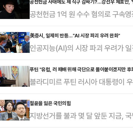
공천헌금 사태에도 제 식구 감싸기?…강선우 체포안, '
공천헌금 1억 원 수수 혐의로 구속
체포동의안이 가결됐다. 탈당했지만
을 감안하면 사실상 여당도 등을 돌렸
美증시, 일제히 반등…"AI 시장 파괴 우려 완화"
인공지능(AI)의 시장 파괴 우려가 
서 발생한 것으로 추측되면서, '제 
성공했다.뉴욕타임스(NYT)에 따르
결을 염두에 둔 동정표가 생각보다 
산업평균지수는 24일(현지시간) 전 거
푸틴 "유럽, 러 패배 위해 극단으로 몰아붙이겠지만 후
의를 열어 강 의원에 대한 체포동의안
블라디미르 푸틴 러시아 대통령이 우
른 4만 9174.81에 장을 마쳤다.
263명 출석에 찬성 164명, 반대 8
간) “러시아 패배를 원하는 진영은 
500지수는 52.36 포인트(0.77%
체포…
타스통신에 따르면 푸틴 대통령은 이
절윤을 잃은 국민의힘
닥 종합지수는 236.41(1.04%)포
지방선거를 불과 몇 달 앞둔 지금,
연설을 통해 “그들은 러시아에 전략적
마감했다.이날 미국 반도체 회사 A
다 강성 지지층의 눈치를 먼저 보는
원하지만 결국엔 실패할 것”이라며 