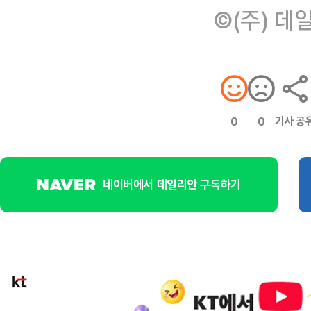
©(주) 데
기사 공
0
0
네이버에서 데일리안 구독하기