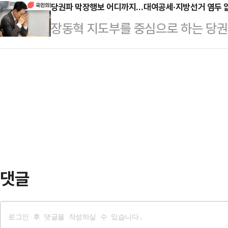
론조사에서도 여당이 40% 안팎의 
당권파 막장행보 어디까지…대여공세·지방선거 염두 없이
회할 것”이라고 말했다.그는 영국과
장동혁 지도부를 중심으로 하는 당권
중반에 머무는 구도가 고착화되고 있
려 한다는 러 대외정보국(SVR)의 
될 조짐에 국민의힘 내부의 한숨이 깊
결과가 반복되고 있다.​​정치는 결국
다른 수단을 동원하려고…
치가 장동혁 대표의 당권 유지를 위한
에 있다. 그러나 현재 국민의힘은 
갈등이 극대화되며 대여공세와 지방
안주하는 길을 선택하고 있다는 우려
감지된다. 당내 개혁파부터 중진의원
과민할 정도로 반…
선을 내부 갈등의 궁극적인 원인으로
내고 있다.국민의힘 당권파 홍위병 
국원외당협위원장협의회…
댓글