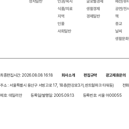
정치일반
인권/복지
글로벌경제
패션/뷰
식품/의료
생활경제
공연/전
지역
경제일반
책
인물
종교
사회일반
날씨
생활문화
최종편집시간: 2026.08.08 16:18
회사소개
편집규약
광고제휴문의
주소 : 서울특별시 용산구 서빙고로 17, 18층(한강로3가,센트럴파크 타워동)
전화 
제호: 데일리안
등록일/발행일: 2005.09.13
등록번호: 서울 아00055