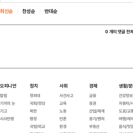
최신순
찬성순
반대순
0 개의 댓글 전
오피니언
정치
사회
경제
생활/문
칼럼
청와대
사건사고
금융
건강정보
기자의 눈
국회/정당
교육
증권
자동차/
기고
북한
노동
산업/재계
도로/교
시사만평
행정
언론
중기/벤처
여행/레
국방/외교
환경
부동산
음식/맛