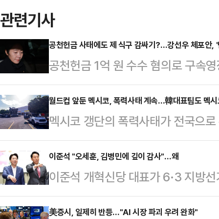
관련기사
공천헌금 사태에도 제 식구 감싸기?…강선우 체포안, '
공천헌금 1억 원 수수 혐의로 구속
체포동의안이 가결됐다. 탈당했지만
을 감안하면 사실상 여당도 등을 돌렸
월드컵 앞둔 멕시코, 폭력사태 계속…韓대표팀도 멕시
멕시코 갱단의 폭력사태가 전국으로
서 발생한 것으로 추측되면서, '제 
이 2026 북중미 월드컵을 위한 
결을 염두에 둔 동정표가 생각보다 
따르면 셰인바움 대통령은 24일(현
이준석 "오세훈, 김병민에 깊이 감사"…왜
의를 열어 강 의원에 대한 체포동의안
이준석 개혁신당 대표가 6·3 지방
태로 인해 월드컵에 대한 세계인들의
263명 출석에 찬성 164명, 반대 8
특별시장에게 깊은 감사의 뜻을 밝히
든 위험을 제거할 것”이라고 말했다.
체포…
조로 출퇴근 시간에 운영되는 서울동
美증시, 일제히 반등…"AI 시장 파괴 우려 완화"
해 노력하고 있다. 곧 모든 것이 정