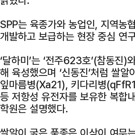
SPP는 육종가와 농업인, 지역농협
개발하고 보급하는 현장 중심 연구
‘달하미’는 ‘전주623호’(참동진)와
해 육성했으며 ‘신동진’처럼 쌀알
잎마름병(Xa21), 키다리병(qFfR1
등 저항성 유전자를 보유한 복합
학원은 설명했다.
쌀알이 굵은 품종은 이삭이 여무는