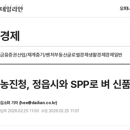
오피
경제
금융
증권
산업/재계
중기/벤처
부동산
글로벌경제
생활경제
경제일반
농진청, 정읍시와 SPP로 벼 신품
김소희 기자 (hee@dailian.co.kr)
입력 2026.02.25 11:00 수정 2026.02.25 11:01