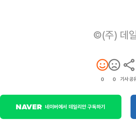
©(주) 데
기사 공
0
0
네이버에서 데일리안 구독하기