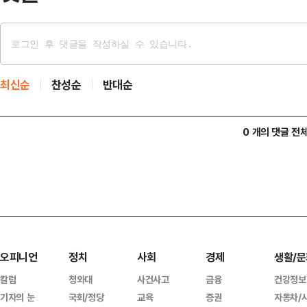
최신순
찬성순
반대순
0 개의 댓글 전
오피니언
정치
사회
경제
생활/문
칼럼
청와대
사건사고
금융
건강정보
기자의 눈
국회/정당
교육
증권
자동차/