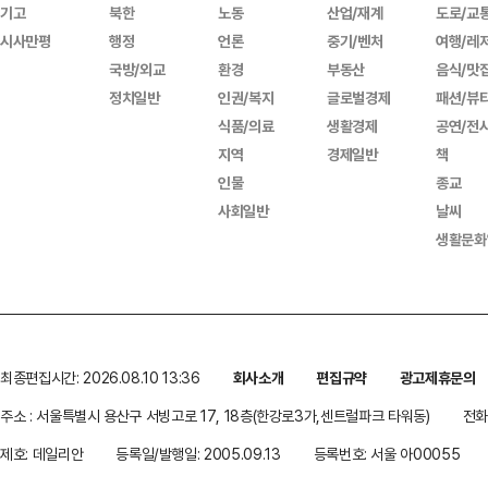
기고
북한
노동
산업/재계
도로/교
시사만평
행정
언론
중기/벤처
여행/레
국방/외교
환경
부동산
음식/맛
정치일반
인권/복지
글로벌경제
패션/뷰
식품/의료
생활경제
공연/전
지역
경제일반
책
인물
종교
사회일반
날씨
생활문화
최종편집시간: 2026.08.10 13:36
회사소개
편집규약
광고제휴문의
주소 : 서울특별시 용산구 서빙고로 17, 18층(한강로3가,센트럴파크 타워동)
전화 
제호: 데일리안
등록일/발행일: 2005.09.13
등록번호: 서울 아00055