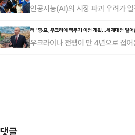
인공지능(AI)의 시장 파괴 우려가 
역으로의 연장운행이 결정된데 따른 
최대 마약 카르텔(기업형 마약 범죄 
성공했다.뉴욕타임스(NYT)에 따르
서 "3월 6일 첫차부터 서울01번 
명 ‘엘 멘초’)가 멕시코…
산업평균지수는 24일(현지시간) 전 거
러 "영·프, 우크라에 핵무기 이전 계획…세계대전 일어
된다"며 "이 과정에서 적극적으로 
우크라이나 전쟁이 만 4년으로 접어
른 4만 9174.81에 장을 마쳤다.
부시장 이하 서울시 관계자들께 깊이
영국이 우크라이나에 핵무기를 이전
500지수는 52.36 포인트(0.77%
화성 동탄 지역에 출퇴근에 편…
에 따르면 크렘린궁은 이날 러시아 
닥 종합지수는 236.41(1.04%)포
“유럽 대륙에서 실제로 벌어지는 분
마감했다.이날 미국 반도체 회사 A
가하고 있다”며 “우리는 우크라이나
다. 협상에서 미국과 우크라이나에 
다.드미트리 메드베데프 러시아 국
(SNS)를 통해 “우리는 세계 전쟁을
댓글