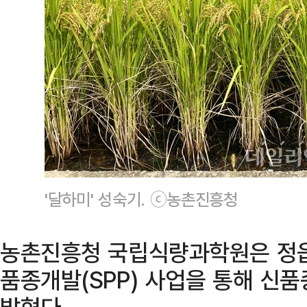
'달하미' 성숙기. ⓒ농촌진흥청
농촌진흥청 국립식량과학원은 정읍
품종개발(SPP) 사업을 통해 신품
밝혔다.