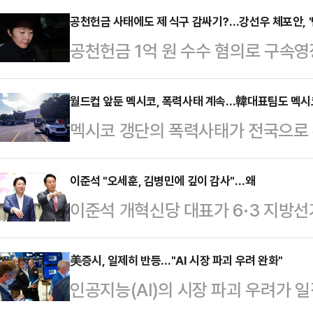
공천헌금 사태에도 제 식구 감싸기?…강선우 체포안, '
공천헌금 1억 원 수수 혐의로 구속
체포동의안이 가결됐다. 탈당했지만
을 감안하면 사실상 여당도 등을 돌렸
월드컵 앞둔 멕시코, 폭력사태 계속…韓대표팀도 멕시
멕시코 갱단의 폭력사태가 전국으로
서 발생한 것으로 추측되면서, '제 
이 2026 북중미 월드컵을 위한 
결을 염두에 둔 동정표가 생각보다 
따르면 셰인바움 대통령은 24일(현
이준석 "오세훈, 김병민에 깊이 감사"…왜
의를 열어 강 의원에 대한 체포동의안
이준석 개혁신당 대표가 6·3 지방
태로 인해 월드컵에 대한 세계인들의
263명 출석에 찬성 164명, 반대 8
특별시장에게 깊은 감사의 뜻을 밝히
든 위험을 제거할 것”이라고 말했다.
체포…
조로 출퇴근 시간에 운영되는 서울동
美증시, 일제히 반등…"AI 시장 파괴 우려 완화"
해 노력하고 있다. 곧 모든 것이 정
인공지능(AI)의 시장 파괴 우려가 
역으로의 연장운행이 결정된데 따른 
최대 마약 카르텔(기업형 마약 범죄 