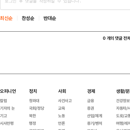
최신순
찬성순
반대순
0 개의 댓글 전
오피니언
정치
사회
경제
생활/문
칼럼
청와대
사건사고
금융
건강정보
기자의 눈
국회/정당
교육
증권
자동차/
기고
북한
노동
산업/재계
도로/교
시사만평
행정
언론
중기/벤처
여행/레