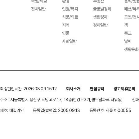
국방/외교
환경
부동산
음식/맛
정치일반
인권/복지
글로벌경제
패션/뷰
식품/의료
생활경제
공연/전
지역
경제일반
책
인물
종교
사회일반
날씨
생활문화
최종편집시간: 2026.08.09 15:12
회사소개
편집규약
광고제휴문의
주소 : 서울특별시 용산구 서빙고로 17, 18층(한강로3가,센트럴파크 타워동)
전화 
제호: 데일리안
등록일/발행일: 2005.09.13
등록번호: 서울 아00055