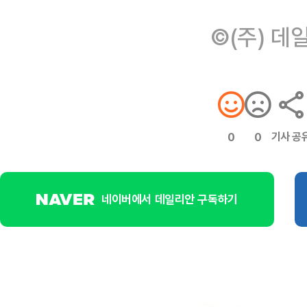
©(주) 데
기사 공
0
0
네이버에서 데일리안 구독하기