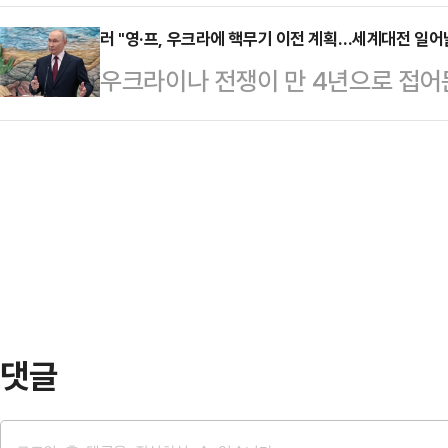
성공했다.뉴욕타임스(NYT)에 따르
서 "3월 6일 첫차부터 서울01번 
명 ‘엘 멘초’)가 멕시코…
산업평균지수는 24일(현지시간) 전 거
러 "영·프, 우크라에 핵무기 이전 계획…세계대전 일어
된다"며 "이 과정에서 적극적으로 
우크라이나 전쟁이 만 4년으로 접어
른 4만 9174.81에 장을 마쳤다.
부시장 이하 서울시 관계자들께 깊이
영국이 우크라이나에 핵무기를 이전
500지수는 52.36 포인트(0.77%
화성 동탄 지역에 출퇴근에 편…
에 따르면 크렘린궁은 이날 러시아 
닥 종합지수는 236.41(1.04%)포
“유럽 대륙에서 실제로 벌어지는 분
마감했다.이날 미국 반도체 회사 A
가하고 있다”며 “우리는 우크라이나
다. 협상에서 미국과 우크라이나에 
다.드미트리 메드베데프 러시아 국
(SNS)를 통해 “우리는 세계 전쟁을
댓글