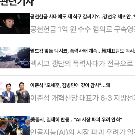
관련기사
공천헌금 사태에도 제 식구 감싸기?…강선우 체포안, '
공천헌금 1억 원 수수 혐의로 구속
체포동의안이 가결됐다. 탈당했지만
을 감안하면 사실상 여당도 등을 돌렸
월드컵 앞둔 멕시코, 폭력사태 계속…韓대표팀도 멕시
멕시코 갱단의 폭력사태가 전국으로
서 발생한 것으로 추측되면서, '제 
이 2026 북중미 월드컵을 위한 
결을 염두에 둔 동정표가 생각보다 
따르면 셰인바움 대통령은 24일(현
이준석 "오세훈, 김병민에 깊이 감사"…왜
의를 열어 강 의원에 대한 체포동의안
이준석 개혁신당 대표가 6·3 지방
태로 인해 월드컵에 대한 세계인들의
263명 출석에 찬성 164명, 반대 8
특별시장에게 깊은 감사의 뜻을 밝히
든 위험을 제거할 것”이라고 말했다.
체포…
조로 출퇴근 시간에 운영되는 서울동
美증시, 일제히 반등…"AI 시장 파괴 우려 완화"
해 노력하고 있다. 곧 모든 것이 정
인공지능(AI)의 시장 파괴 우려가 
역으로의 연장운행이 결정된데 따른 
최대 마약 카르텔(기업형 마약 범죄 