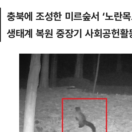
충북에 조성한 미르숲서 ‘노란목
생태계 복원 중장기 사회공헌활