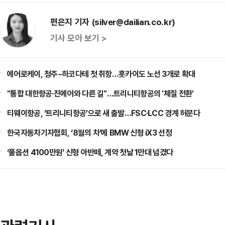
편은지 기자 (silver@dailian.co.kr)
기사 모아 보기 >
에어로케이, 청주~하코다테 첫 취항…홋카이도 노선 3개로 확대
"통합 대한항공·진에어와 다른 길"…트리니티항공의 '체질 전환'
티웨이항공, ‘트리니티항공’으로 새 출발…FSC·LCC 경계 허문다
한국자동차기자협회, ‘8월의 차’에 BMW 신형 iX3 선정
‘풀옵션 4100만원’ 신형 아반떼, 계약 첫날 1만대 넘겼다