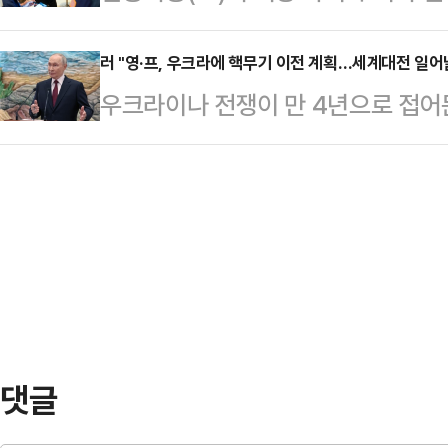
성공했다.뉴욕타임스(NYT)에 따르
서 "3월 6일 첫차부터 서울01번 
명 ‘엘 멘초’)가 멕시코…
산업평균지수는 24일(현지시간) 전 거
러 "영·프, 우크라에 핵무기 이전 계획…세계대전 일어
된다"며 "이 과정에서 적극적으로 
우크라이나 전쟁이 만 4년으로 접어
른 4만 9174.81에 장을 마쳤다.
부시장 이하 서울시 관계자들께 깊이
영국이 우크라이나에 핵무기를 이전
500지수는 52.36 포인트(0.77%
화성 동탄 지역에 출퇴근에 편…
에 따르면 크렘린궁은 이날 러시아 
닥 종합지수는 236.41(1.04%)포
“유럽 대륙에서 실제로 벌어지는 분
마감했다.이날 미국 반도체 회사 A
가하고 있다”며 “우리는 우크라이나
다. 협상에서 미국과 우크라이나에 
다.드미트리 메드베데프 러시아 국
(SNS)를 통해 “우리는 세계 전쟁을
댓글