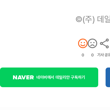
©(주) 데
기사 공
0
0
네이버에서 데일리안 구독하기