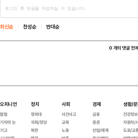
최신순
찬성순
반대순
0 개의 댓글 전
오피니언
정치
사회
경제
생활/문
칼럼
청와대
사건사고
금융
건강정보
기자의 눈
국회/정당
교육
증권
자동차/
기고
북한
노동
산업/재계
도로/교