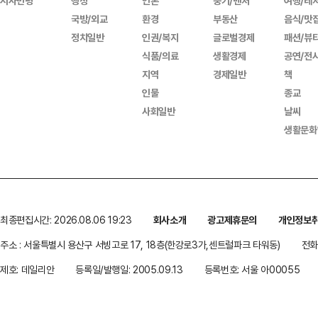
시사만평
행정
언론
중기/벤처
여행/레
국방/외교
환경
부동산
음식/맛
정치일반
인권/복지
글로벌경제
패션/뷰
식품/의료
생활경제
공연/전
지역
경제일반
책
인물
종교
사회일반
날씨
생활문화
최종편집시간: 2026.08.06 19:23
회사소개
광고제휴문의
개인정보
주소 : 서울특별시 용산구 서빙고로 17, 18층(한강로3가,센트럴파크 타워동)
전화 
제호: 데일리안
등록일/발행일: 2005.09.13
등록번호: 서울 아00055