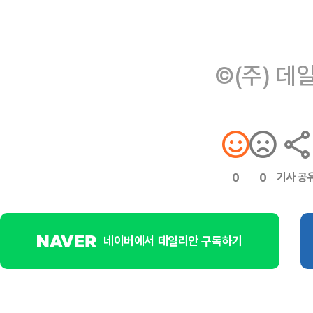
©(주) 데
기사 공
0
0
네이버에서 데일리안 구독하기