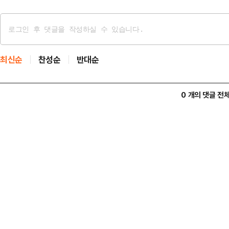
최신순
찬성순
반대순
0 개의 댓글 전