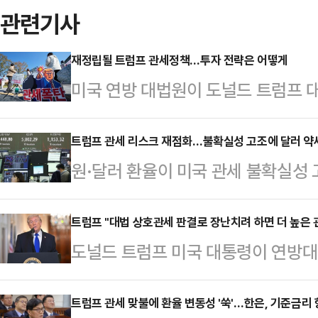
관련기사
재정립될 트럼프 관세정책…투자 전략은 어떻게
미국 연방 대법원이 도널드 트럼프 대
시에 미칠 영향이 주목된다.관련 소
시도 상승 마감했지만, 불확실성을 염
트럼프 관세 리스크 재점화…불확실성 고조에 달러 약
원·달러 환율이 미국 관세 불확실성 
가 있다는 지적이다.24일 한국거래소
가들은 이번 관세 부과 방침이 한국
비 37.56포인트(0.65%) 오른 5
전망하면서도, 정책 불확실성이 시장
트럼프 "대법 상호관세 판결로 장난치려 하면 더 높은 
이 단기 급등에 따른 차익실현을 꾀한
도널드 트럼프 미국 대통령이 연방대
다.지난 23일 서울 외환시장에서 미
스 등 '반도체 투톱'을 1조원 넘게
상을 다시 하려는 나라들에 더 높은
가(오후 3시30분 기준)는 전 거래일
불확실…
에 따르면 트럼프 대통령은 23일(현
트럼프 관세 맞불에 환율 변동성 '쑥'…한은, 기준금리 향
다.이날 환율은 전날보다 3.6원 내린