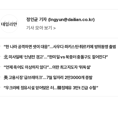
정인균 기자 (Ingyun@dailian.co.kr)
기사 모아 보기 >
“한 나라 공격하면 셋이 대응”…사우디·파키스탄·튀르키예 방위동맹 출범
北 미사일에 ‘신냉전 경고’…“한미일 vs 북중러 충돌구도 짙어진다”
“언제 죽어도 이상하지 않다”…이란 최고지도자 ‘위독설’
美 고용시장 '급브레이크'…7월 일자리 2만3000개 증발
“우크라에 정유시설 얻어맞은 러…韓정제유 3만t 긴급 수혈”