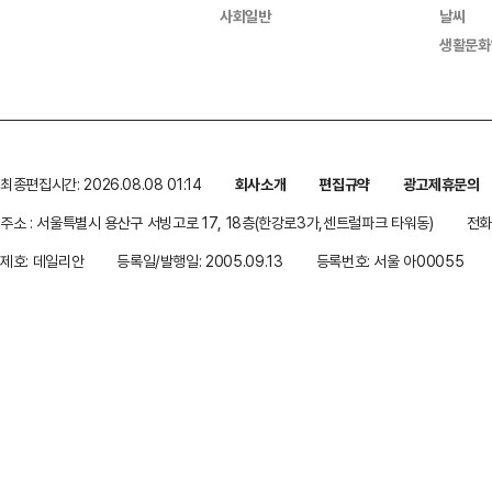
사회일반
날씨
생활문화
최종편집시간: 2026.08.08 01:14
회사소개
편집규약
광고제휴문의
주소 : 서울특별시 용산구 서빙고로 17, 18층(한강로3가,센트럴파크 타워동)
전화 
제호: 데일리안
등록일/발행일: 2005.09.13
등록번호: 서울 아00055