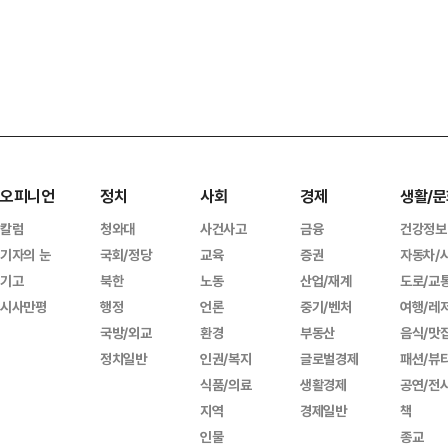
오피니언
정치
사회
경제
생활/문
칼럼
청와대
사건사고
금융
건강정보
기자의 눈
국회/정당
교육
증권
자동차/
기고
북한
노동
산업/재계
도로/교
시사만평
행정
언론
중기/벤처
여행/레
국방/외교
환경
부동산
음식/맛
정치일반
인권/복지
글로벌경제
패션/뷰
식품/의료
생활경제
공연/전
지역
경제일반
책
인물
종교