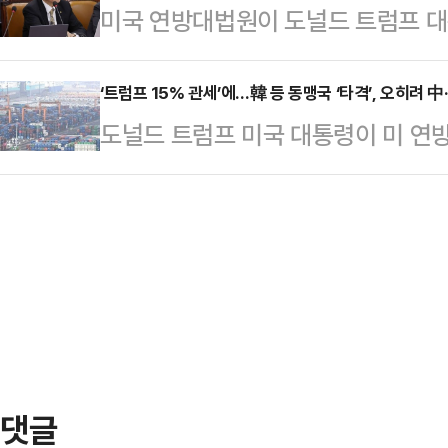
미국 연방대법원이 도널드 트럼프 대
을 통해 “어떤 나라든 터무니 없는 
됐다. 장 초반에는 1439원대까지 
대해 위헌 및 무효 판결을 내리면서
씬 더 높은 관세와 그보다 더 나쁜 
로…
트럼프 행정부가 즉각 플랜B를 가동
‘트럼프 15% 관세’에…韓 등 동맹국 ‘타격’, 오히려 
동안 미국을 갈취해 온 나라들이다”
도널드 트럼프 미국 대통령이 미 연
불확실성이 커지며 원·달러 환율의 
럼프 행정부의 상호관세 정책이 의
15% 글로벌 단일 관세를 부과해 한
주 기준금리 결정을 앞둔 한국은행의
고 판결했다. 이에 트럼프…
는 반면 ‘반 트럼프’ 전선의 중심인
시장에서 원·달러 환율은 전거래일보다 
석 결과가 나왔다.영국 파이낸셜타임
래를 마감했다.이날 원·달러 환율은 
번영무역재단이 운영하는 무역감시기
로 출발해, 장중 1…
22일(현지시간) 보고서를 통해 트럼
세계 수입품에 15% 관세를 매기면
목별 무역비중 반영…
댓글