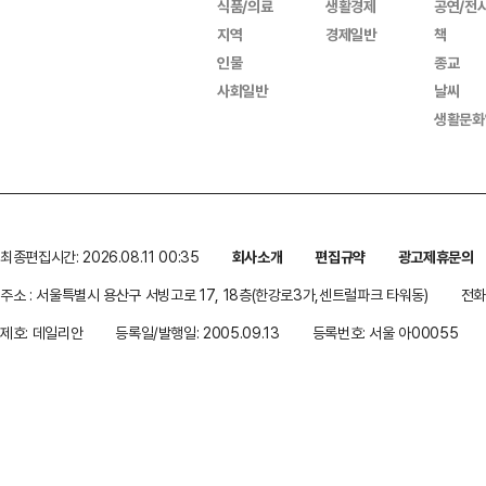
식품/의료
생활경제
공연/전
지역
경제일반
책
인물
종교
사회일반
날씨
생활문화
최종편집시간: 2026.08.11 00:35
회사소개
편집규약
광고제휴문의
주소 : 서울특별시 용산구 서빙고로 17, 18층(한강로3가,센트럴파크 타워동)
전화 
제호: 데일리안
등록일/발행일: 2005.09.13
등록번호: 서울 아00055