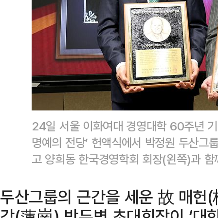
24일 서울 이화여대 경영대학 60주년 
명예의 전당’ 헌액식에서 박정원 두산그룹
고 양희동 한국경영학회 회장(왼쪽)과 함
두산그룹의 근간을 세운 故 매헌(
강(蓮崗) 박두병 초대회장이 ‘대