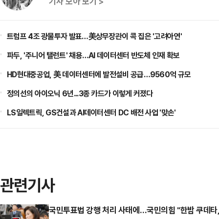
기사 모아 보기 >
트럼프 4조 광물투자 발표…美상무장관이 콕 집은 '고려아연'
파두, '주니어 탤런트' 채용…AI 데이터센터 반도체 인재 확보
HD현대중공업, 美 데이터센터에 발전설비 공급…9560억 규모
정의선의 아이오닉 6년...3종 카드가 이렇게 커졌다
LS일렉트릭, GS건설과 AI데이터센터 DC 배전 사업 '맞손'
관련기사
국민투표법 강행 처리 사태에…국민의힘 "한밤 쿠데타