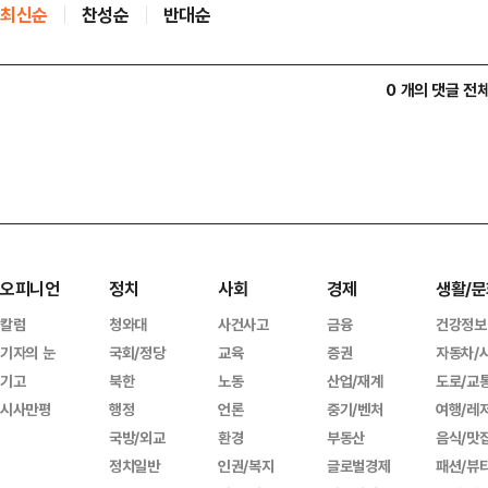
최신순
찬성순
반대순
0 개의 댓글 전
오피니언
정치
사회
경제
생활/문
칼럼
청와대
사건사고
금융
건강정보
기자의 눈
국회/정당
교육
증권
자동차/
기고
북한
노동
산업/재계
도로/교
시사만평
행정
언론
중기/벤처
여행/레
국방/외교
환경
부동산
음식/맛
정치일반
인권/복지
글로벌경제
패션/뷰