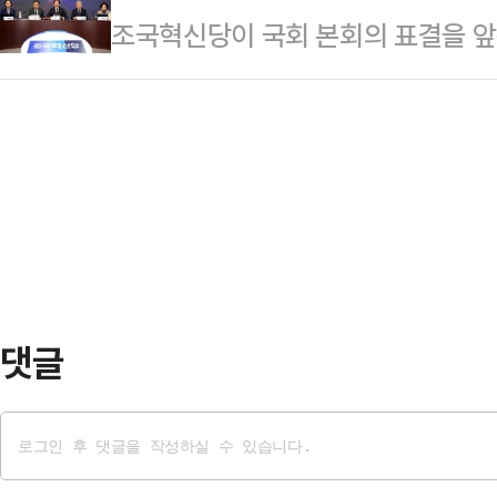
조국혁신당이 국회 본회의 표결을 앞
제2여객터미널을 통해 입국하는 김길
했다.그는 "당초 국민투표법을 개정
련해 '찬성 표결 권고'를 당론으로 
편성했다.김길리가 제공받는 차는 
이 얘기했을 때는 위헌 판결이 났기
서 열린 의원총회 직후 기자들과 만나
'우루스'로 알려졌다. 우루스는 20
문제를 다루고 있다"며 "당은 권고적
가장 많이 판매된 모델이다. 우루스는
고적 당론은 일반적 당론과 달리 대
속 100㎞까지 도달하는…
율에 맡기는 것을 뜻한다.강 의원은 
시의원으로부터 공천을 대가로 1억원
관련 의혹…
댓글