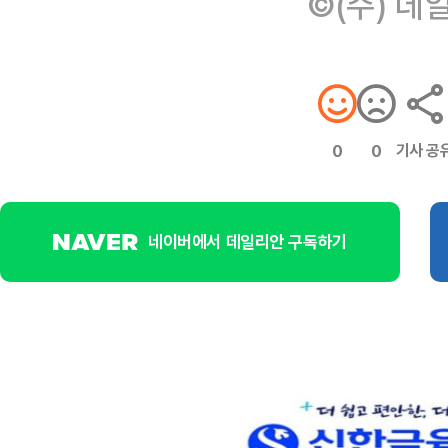
©(주) 데
기사 공
0
0
네이버에서 데일리안 구독하기