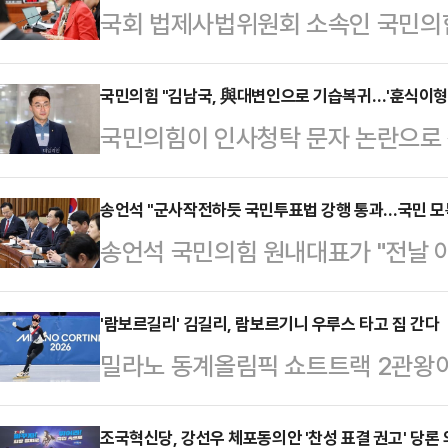
국회 법제사법위원회 소속인 국민의
에 일방 처리한 더불어민주당의 행태를
법사위는 졸속 강행처리위원회다. 본
국민의힘 "김남국, 與대변인으로 기습복귀…'훈식이형
국민의힘이 인사청탁 문자 논란으로
당 의원들을 들러리 세우고 있다"고
김남국 전 의원이 더불어민주당 대변
주진우·신동욱·김재섭 등 국민의힘 
식이형'과 '현지누나'로 상징되는 실
송언석 "군사작전하듯 국민투표법 강행 통과…국민 모
회견을 열어 "국가기관 중에 최초로
송언석 국민의힘 원내대표가 "전날
다.최보윤 국민의힘 수석대변인은 24
처하는 조항도 만들었다"며 "우리가
위원회가 국민투표법을 강행처리했다
습 복귀, 이번에도 '훈식이형·현지누
갑'으로 만드는 법을 만들…
거치지 않고 군사 작전하듯이 광속으
'람보르길리' 김길리, 람보르기니 우루스 타고 집 간다
형'은 강훈식 청와대 비서실장을 '현
밀라노 동계올림픽 쇼트트랙 2관왕이
대표는 24일 국회에서 열린 원내대책
김남국 신임 대변인은 이재명정부 출
리 선수가 이탈리아 슈퍼카 람보르기
가 찬다. 선거관리위원회에 대한 허
난해 12월 국회 본회의…
따르면 람보르기니 공식 딜러사 람
조국혁신당, 강선우 체포동의안 '찬성 표결 권고' 당론
처한다는 등 전혀 논의조차 되지 않