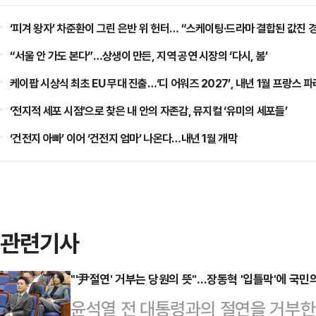
‘피겨 왕자’ 차준환이 그린 은반 위 헌터… “스케이팅·드라마 결합된 값진 
“서울 안 가도 본다”…상생이 만든, 지역 공연 시장의 ‘다시, 봄’
케이팝 시상식 최초 EU 무대 진출…‘디 어워즈 2027’, 내년 1월 프랑스 
‘전지적 세포 시점’으로 찾은 내 안의 자존감, 뮤지컬 ‘유미의 세포들’
‘건전지 아빠’ 이어 ‘건전지 엄마’ 나온다…내년 1월 개막
관련기사
"'尹절연' 거부는 당원의 뜻"…장동혁 '입틀막'에 국민
윤석열 전 대통령과의 절연을 거부한