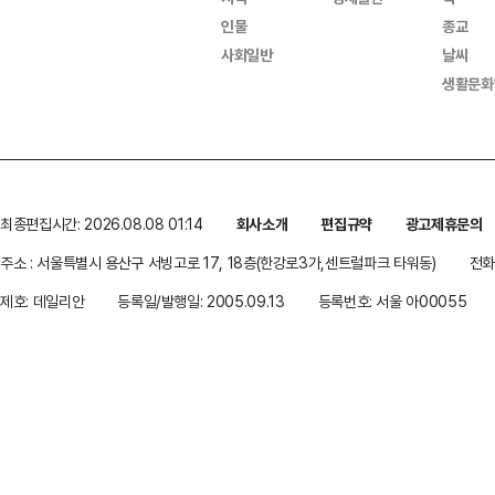
인물
종교
사회일반
날씨
생활문화
최종편집시간: 2026.08.08 01:14
회사소개
편집규약
광고제휴문의
주소 : 서울특별시 용산구 서빙고로 17, 18층(한강로3가,센트럴파크 타워동)
전화 
제호: 데일리안
등록일/발행일: 2005.09.13
등록번호: 서울 아00055