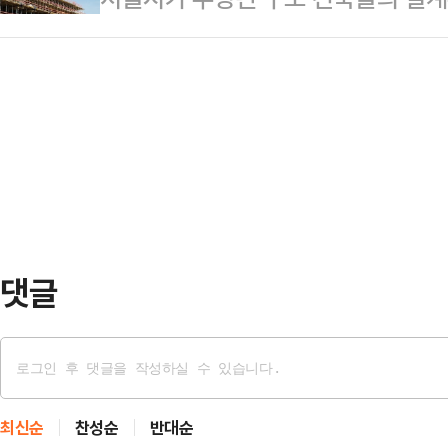
유통 채널로 부상하는 모습이다.24일
스 등 '반도체 투톱'을 1조원 넘게
생애주기를 아우르는 ‘통합 안전망’ 
활용품 중심의 균일가 매장이 가성비
불확실…
2023년 발표한 ‘서울형 건설혁신’
션 특화 오프 프라이스 플랫폼이 확
를 원천차단하고 공사장 안전문화를 
적인 사례가 뷰티 아울렛을 표방하는 
7월 동영상 기록관리 대상을 확대하고
하는 오프뷰…
회 심의 및 운영기준’을 신설해 공사
다시 안전성을 확인하도록 하는 등 
구조 건축물은…
댓글
최신순
찬성순
반대순