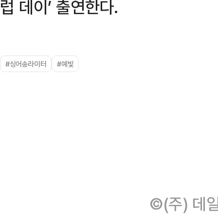
럽 데이’ 출연한다.
#싱어송라이터
#예빛
©(주) 데