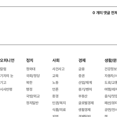
0 개의 댓글 전
오피니언
정치
사회
경제
생활/문
칼럼
청와대
사건사고
금융
건강정보
기자의 눈
국회/정당
교육
증권
자동차/
기고
북한
노동
산업/재계
도로/교
시사만평
행정
언론
중기/벤처
여행/레
국방/외교
환경
부동산
음식/맛
정치일반
인권/복지
글로벌경제
패션/뷰
식품/의료
생활경제
공연/전
지역
경제일반
책