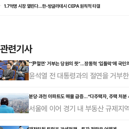
1.7억명 시장 열린다…한-방글라데시 CEPA 원칙적 타결
관련기사
"'尹절연' 거부는 당원의 뜻"…장동혁 '입틀막'에 국민
윤석열 전 대통령과의 절연을 거부한
당이 혼돈에 빠진 가운데, 의원총회
으면서 당내 파열음이 더욱 커지고 
분당·과천 아파트도 매물 급증…“다주택자, 주택 처분
서울에 이어 경기 내 부동산 규제지
한 채 당원들의 뜻을 반영한 결정이
있다. 오는 5월 9일 양도소득세 
전망이다.23일 데일리안 취재를 종