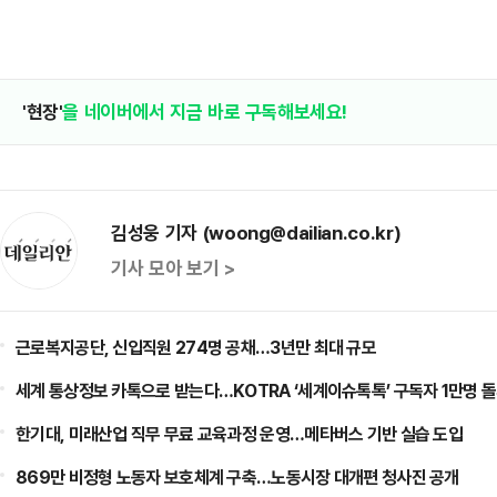
'현장'
을 네이버에서 지금 바로 구독해보세요!
김성웅 기자 (woong@dailian.co.kr)
기사 모아 보기 >
근로복지공단, 신입직원 274명 공채…3년만 최대 규모
세계 통상정보 카톡으로 받는다…KOTRA ‘세계이슈톡톡’ 구독자 1만명 
한기대, 미래산업 직무 무료 교육과정 운영…메타버스 기반 실습 도입
869만 비정형 노동자 보호체계 구축…노동시장 대개편 청사진 공개