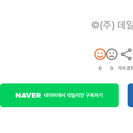
©(주) 데
기사 공
0
0
네이버에서 데일리안 구독하기