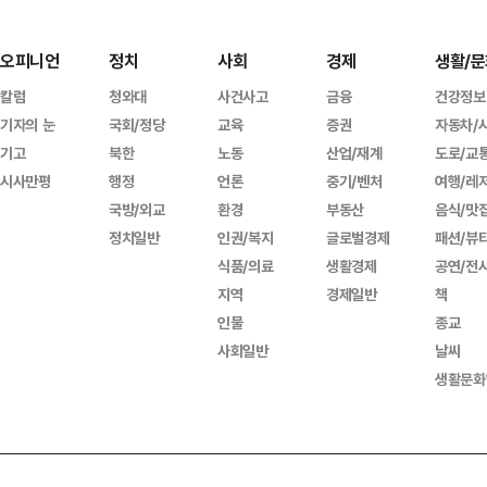
오피니언
정치
사회
경제
생활/문
칼럼
청와대
사건사고
금융
건강정보
기자의 눈
국회/정당
교육
증권
자동차/
기고
북한
노동
산업/재계
도로/교
시사만평
행정
언론
중기/벤처
여행/레
국방/외교
환경
부동산
음식/맛
정치일반
인권/복지
글로벌경제
패션/뷰
식품/의료
생활경제
공연/전
지역
경제일반
책
인물
종교
사회일반
날씨
생활문화