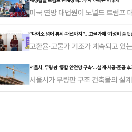
둘러 매도에 나선 것으로 파악된다.
재정립될 트럼프 관세정책…투자 전략은 어떻게
에서 열린 의원총회에서 "내가 (윤 전
미국 연방 대법원이 도널드 트럼프 대
규제지역을 중심으로 최근 한 달 사
스북 글을 몇 번이나 읽은 의원들이 있
시에 미칠 영향이 주목된다.관련 소
전체 아파트 매물은 전날 기준 16만6
것"이라고 강…
시도 상승 마감했지만, 불확실성을 염
“다이소 넘어 뷰티·패션까지”…고물가에 ‘가성비 플랫
대비 2.7% 증가하는 데 그쳤으나
고환율·고물가 기조가 계속되고 있는
가 있다는 지적이다.24일 한국거래소
증했다.특히 성남은 분당구를 중심
비’로 빠르게 이동하고 있다. 초저가
비 37.56포인트(0.65%) 오른 5
나타났다. 분당…
리적인 가격에 선보이는 ‘오프 프라이스
서울시, 무량판 ‘통합 안전망 구축’…설계·시공·준공 
이 단기 급등에 따른 차익실현을 꾀한
서울시가 무량판 구조 건축물의 설계
유통 채널로 부상하는 모습이다.24일
스 등 '반도체 투톱'을 1조원 넘게
생애주기를 아우르는 ‘통합 안전망’ 
활용품 중심의 균일가 매장이 가성비
불확실…
2023년 발표한 ‘서울형 건설혁신’
션 특화 오프 프라이스 플랫폼이 확
를 원천차단하고 공사장 안전문화를 
적인 사례가 뷰티 아울렛을 표방하는 
7월 동영상 기록관리 대상을 확대하고
하는 오프뷰…