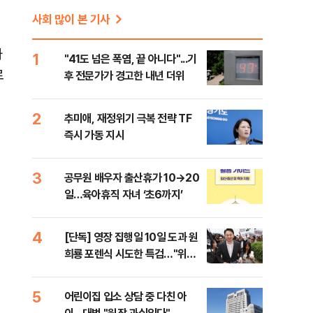
사회 많이 본 기사
가
1
"41도 넘은 폭염, 끝 아니다"...기
로
후 전문가가 경고한 내년 더위
2
추미애, 재정위기 극복 전략 TF
즉시 가동 지시
3
공무원 배우자 출산휴가 10→20
일…육아휴직 자녀 ‘초6까지’
4
[단독] 영장 집행일 10일 도과 원
희룡 포렌식 시도한 특검…"위법
증거 수집" 지적
5
어린이집 입소 상담 중 다친 아