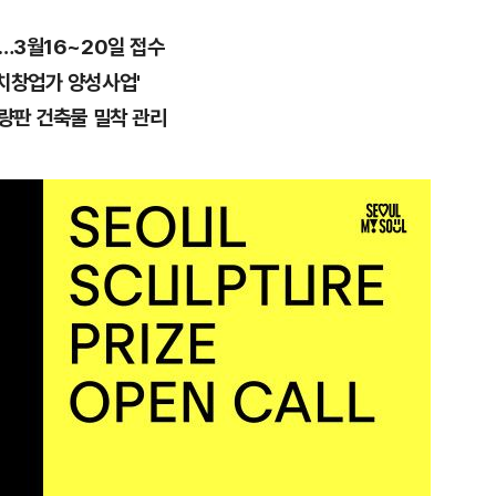
모…3월16~20일 접수
가치창업가 양성사업'
무량판 건축물 밀착 관리