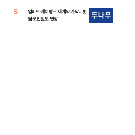
준비 [Now 2.30]
중
5
10
업비트·케이뱅크 재계약 가닥…빗
마사
썸·코인원도 연장
경마