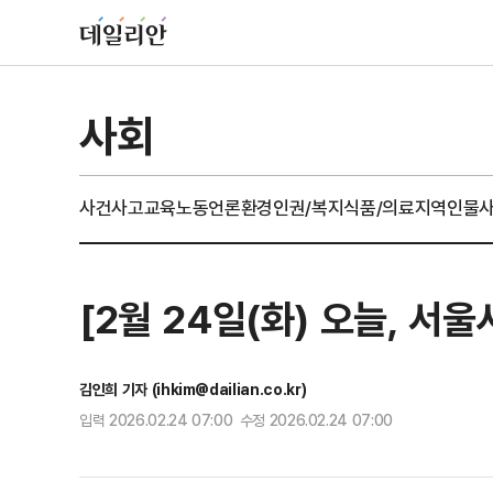
사회
사건사고
교육
노동
언론
환경
인권/복지
식품/의료
지역
인물
[2월 24일(화) 오늘, 서
김인희 기자 (ihkim@dailian.co.kr)
입력 2026.02.24 07:00 수정 2026.02.24 07:00