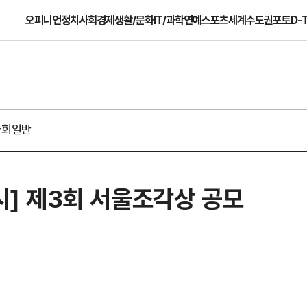
오피니언
정치
사회
경제
생활/문화
IT/과학
연예
스포츠
세계
수도권
포토
D-
사회일반
울시] 제3회 서울조각상 공모