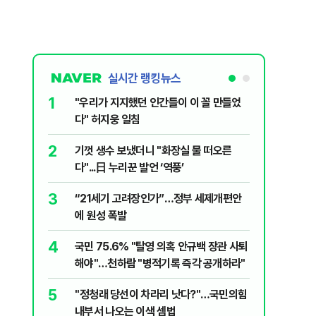
실시간 랭킹뉴스
1
6
"우리가 지지했던 인간들이 이 꼴 만들었
‘풀옵션 
다" 허지웅 일침
날 1만대
2
7
기껏 생수 보냈더니 "화장실 물 떠오른
“돈 없는
다"...日 누리꾼 발언 ‘역풍’
울 전월세
3
8
“21세기 고려장인가”…정부 세제개편안
정청래, 
에 원성 폭발
대고 대통
4
9
국민 75.6% "탈영 의혹 안규백 장관 사퇴
'화장실서
해야"…천하람 "병적기록 즉각 공개하라"
기하던 男
5
10
​"정청래 당선이 차라리 낫다?"…국민의힘
2030은
내부서 나오는 이색 셈법
줄 알았나