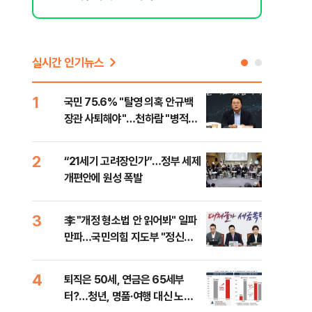
리 헬스]
실시간 인기뉴스
1
6
국민 75.6% "탈영 의혹 안규백
[단
장관 사퇴해야"…천하람 "병적기
허,
록 즉각 공개하라"
2
7
“21세기 고려장인가”…정부 세제
[속
개편안에 원성 폭발
33
3
8
李 "개정 형소법 안 읽어봐" 일파
과거
만파…국민의힘 지도부 "정신세
분?
계 궁금하다"
앞에
4
9
퇴직은 50세, 연금은 65세부
카카
터?…청년, 명품·여행 대신 노후
표 