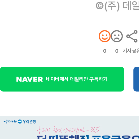
©(주) 데
기사 공
0
0
네이버에서 데일리안 구독하기