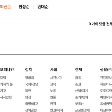
최신순
찬성순
반대순
0 개의 댓글 전
오피니언
정치
사회
경제
생활/문
칼럼
청와대
사건사고
금융
건강정보
기자의 눈
국회/정당
교육
증권
자동차/
기고
북한
노동
산업/재계
도로/교
시사만평
행정
언론
중기/벤처
여행/레
국방/외교
환경
부동산
음식/맛
정치일반
인권/복지
글로벌경제
패션/뷰