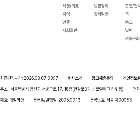
식품/의료
생활경제
공연/전
지역
경제일반
책
인물
종교
사회일반
날씨
생활문화
최종편집시간: 2026.08.07 00:17
회사소개
광고제휴문의
개인정보
주소 : 서울특별시 용산구 서빙고로 17, 18층(한강로3가,센트럴파크 타워동)
전화 
제호: 데일리안
등록일/발행일: 2005.09.13
등록번호: 서울 아00055