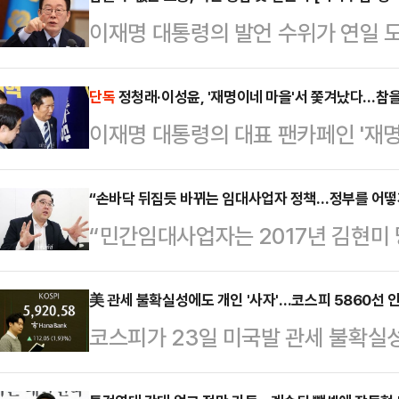
이재명 대통령의 발언 수위가 연일 도
주택자를 양심을 잃은 존재처럼 몰아
기와 다를 바 없다는 식의 인식도 드
단독
정청래·이성윤, '재명이네 마을'서 쫓겨났다…참을
이재명 대통령의 대표 팬카페인 '재
"유치원생 같다"며 철부지 취급을 
표와 이성윤 최고위원이 강제 탈퇴 
받을 만하다. 그러나 국정은 의지의
그동안 이 대통령과 각을 세우는 듯한
“손바닥 뒤집듯 바뀌는 임대사업자 정책…정부를 어떻게
경청하기보다 편을 가르고, 정부를 
“민간임대사업자는 2017년 김현미
을 수 없다는 입장을 모은 것으로 해
는 태도는 불안하다. 열광하는 지지
장려했던 국가와의 계약 아닌가요. 
는 22일 공지를 통해 정 대표와 이 
다수의 표정은 …
어떤 국민이 국가 정책을 믿고 따
美 관세 불확실성에도 개인 '사자'…코스피 5860선 안
과, 전체 투표수 1231표 중 찬성 81%
코스피가 23일 미국발 관세 불확실
20일 기자와 만나 최근 이재명 대
인사를 강퇴, 추방하기로 결정했다고
했다.한국거래소에 따르면, 이날 오전
두고 이렇게 말했다. 이 대통령이 