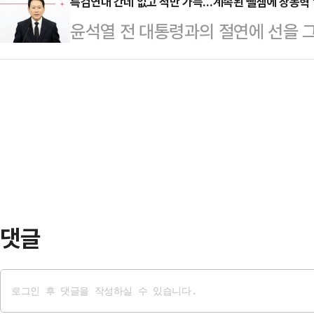
다 45.71포인트(0.79%) 오른 
특검연대 간데 없고 적만 가득…계속된 뺄셈에 장동혁 
의무임대기간이 끝난 후 다주택자 
윤석열 전 대통령과의 절연에 선을 그
94.58포인트(1.63%) 상승한 590
등 제도 개편을 암시한 것에 대한 
팎의 반발이 거세지고 있다. 6·3 
기도 했다. 지수가 5900선을 넘어
부 시기였던 지난 2017년…
윤어게인을 당의 공식 노선으로 선택
면 개인이 4370억원을 순매수하고 
분출하는 모양새다. 특히 지선을 앞
1576억원을 순매도하고 있다.코스피
책연대에 나섰던 개혁신당마저 '연대
더 심화될 우려도 제기된다.국민의힘
최한다. 의원총회에선 장동혁 대표의 
관련한 격론이 벌…
댓글