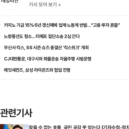
기사 모아 보기 >
카지노 기금 15%·5년 갱신제에 업계·노동계 반발…“고용·투자 흔들”
노랑풍선도 항소…티메프 집단소송 2심 간다
무신사 킥스, SS 시즌 슈즈 총결산 '킥스위크' 개최
CJ대한통운, 대구시와 화물운송 자율주행 시범운행
에잇세컨즈, 삼성 라이온즈와 협업 진행
관련기사
참을 수 없는 호통, 국민 공감 못 얻는다 [기자수첩-정치