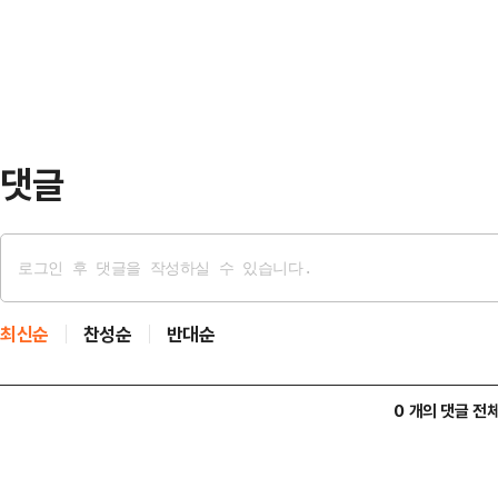
티나 슬라이딩 센터에서 열린 대회 남
관련한 격론이 벌…
합계 3분39초24의 기록으로 최종 
번 올림픽 트랙에서 열린 2025-2
월드컵 1차…
댓글
최신순
찬성순
반대순
0 개의 댓글 전