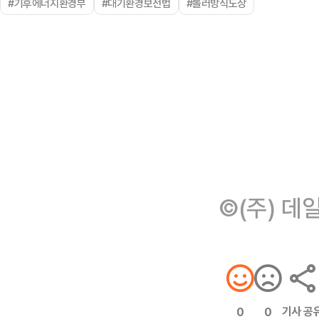
#기후에너지환경부
#대기환경보전법
#롤러방식도장
©(주) 데
기사 공
0
0