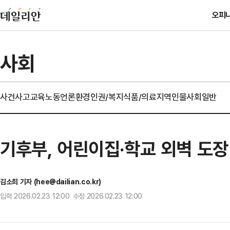
오피
사회
사건사고
교육
노동
언론
환경
인권/복지
식품/의료
지역
인물
사회일반
기후부, 어린이집·학교 외벽 도
김소희 기자 (hee@dailian.co.kr)
입력 2026.02.23 12:00 수정 2026.02.23 12:00