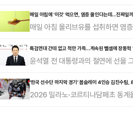
주당 내 경쟁 후보군과 강성 지지층들
는 22일 공지를 통해 정 대표와 이 
우두머리 혐의를 받는 윤석열 전 대
매일 아침에 '이것' 먹으면, 염증 줄인다는데...진짜일까
과, 전체 투표수 1231표 중 찬성 81%
매일 아침 올리브유를 섭취하면 염증
SNS에 환영의 글을 올렸던 게 발단
인사를 강퇴, 추방하기로 결정했다고
섭취의 건강효과미국 식품의약국에 따
달리는 정 구청장이 강성 지지층의 
우 심혈관질환 예방 효과를 볼 수 
특검연대 간데 없고 적만 가득…계속된 뺄셈에 장동혁 
작용할지 주목된다.22일 정치권에 따
윤석열 전 대통령과의 절연에 선을 그
부하게 함유하고 있어 혈중 콜레스테
의 선고 직후 정 구청장의 페이스북
팎의 반발이 거세지고 있다. 6·3 
올리브에 함유된 항산화 성분인 폴
지층 사이에서 …
윤어게인을 당의 공식 노선으로 선택
‘한국 선수단 마지막 경기’ 봅슬레이 4인승 김진수팀, 
세포를 보호하는데, 이는 혈소판 응
2026 밀라노·코르티나담페초 동계
분출하는 모양새다. 특히 지선을 앞
하는 효과가 있다. 따라서 혈액 속 
나선 봅슬레이 남자 4인승 '김진수팀
책연대에 나섰던 개혁신당마저 '연대
으면 심혈관질환을 예방하는…
와 푸시맨 김형근(이상 강원도청)·
더 심화될 우려도 제기된다.국민의힘
맹)로 이뤄진 김진수 팀은 22일(
최한다. 의원총회에선 장동혁 대표의 