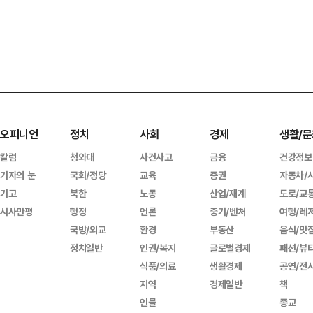
오피니언
정치
사회
경제
생활/문
칼럼
청와대
사건사고
금융
건강정보
기자의 눈
국회/정당
교육
증권
자동차/
기고
북한
노동
산업/재계
도로/교
시사만평
행정
언론
중기/벤처
여행/레
국방/외교
환경
부동산
음식/맛
정치일반
인권/복지
글로벌경제
패션/뷰
식품/의료
생활경제
공연/전
지역
경제일반
책
인물
종교