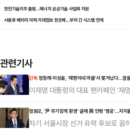
한전기술지주 출범…에너지 공공기술 사업화 지원
사용후 배터리 이력·거래정보 한곳에…부처 간 시스템 연계
관련기사
단독
정청래·이성윤, '재명이네 마을'서 쫓겨났다…참을
이재명 대통령의 대표 팬카페인 '재
표와 이성윤 최고위원이 강제 탈퇴 
그동안 이 대통령과 각을 세우는 듯한
정원오, '尹 무기징역 환영' 글에 與 안팎 '맹공'…지지
차기 서울시장 선거 유력 후보로 꼽
을 수 없다는 입장을 모은 것으로 해