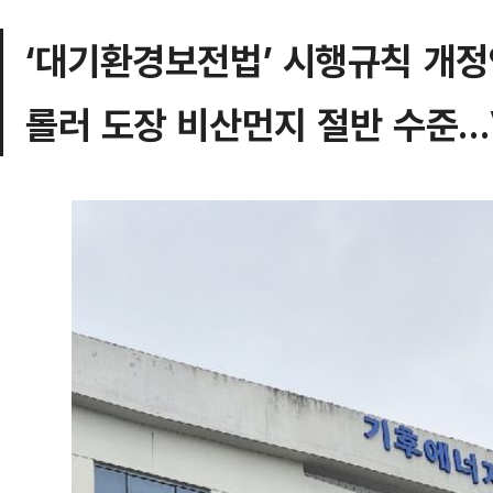
‘대기환경보전법’ 시행규칙 개정
롤러 도장 비산먼지 절반 수준…