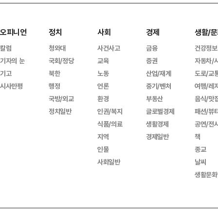
오피니언
정치
사회
경제
생활/문
칼럼
청와대
사건사고
금융
건강정보
기자의 눈
국회/정당
교육
증권
자동차/
기고
북한
노동
산업/재계
도로/교
시사만평
행정
언론
중기/벤처
여행/레
국방/외교
환경
부동산
음식/맛
정치일반
인권/복지
글로벌경제
패션/뷰
식품/의료
생활경제
공연/전
지역
경제일반
책
인물
종교
사회일반
날씨
생활문화