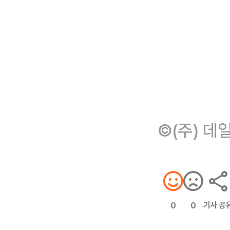
©(주) 데
기사 공
0
0