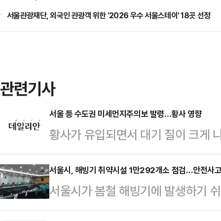
서울관광재단, 외국인 관광객 위한 '2026 우수 서울스테이' 18곳 선정
관련기사
서울 등 수도권 미세먼지주의보 발령…황사 영향
황사가 유입되면서 대기 질이 크게 
주의보가 내려졌다.국립환경과학원은 
가 2시간 넘게 경보 기준을 초과하자
서울시, 해빙기 취약시설 1만292개소 점검…안전사고
서울시가 봄철 해빙기에 발생하기 쉬
다고 밝혔다. 일부 관측 지점에서는 
292개소를 대상으로 이달 23일부터
재 황사 띠는 점차 남동 방향으로 이