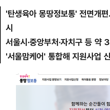
'탄생육아 몽땅정보통' 전면개편
시
서울시·중앙부처·자치구 등 약 
'서울맘케어' 통합해 지원사업 