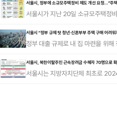
검을 실시한다고 22일 밝혔다.점검 
서울시, 정부에 소규모주택정비 제도 개선 요청…“주택
늦은 오후 들어 서서히 완화될 것으로
서울시가 지난 20일 소규모주택정비
시설물 등으로, 서울시가 1901개소를
서는 일시적으로 수치가 더 높아질 수
국무조정실에 요청했다고 22일 밝혔
는 합동 점검으로 추진된다.유형별로는
질 가능성도 …
요건에 따라 ▲자율주택정비사업 
서울시 “정부 규제 탓 청년·신혼부부 주택 구매 어려워
소 ▲민간·공공 건축공사장 1964
정부 대출 규제로 내 집 마련을 위해 
▲소규모재개발사업 4가지 사업으로 
1230개소 ▲산사태 취약지역 518
는 1억원의 추가 자금을 마련해야 하
㎢ 중 저층주거지는 41.8%인 1
·정수장·배…
해 말 발표된 ‘2024 서울시 주거
서울시, 북한이탈주민 근속장려금 수혜자 70명으로 
87%에 해당하는 115㎢는 재개발
서울시는 지방자치단체 최초로 202
밝혔다.서울시는 서울 전체 415만 가
정비사업을 통한 주거환경 개선이 필
한 '북한이탈주민 근속장려금 지원사업
련이 필요하다’라고 응답한 무주택 실
규모주택정비사업은 약 5만3000가
일 밝혔다.북한이탈주민 근속 장려금은
파트 평균 매매가 대비 대출가능 금액
북한이탈주민을 대상으로 근속 기간
집중 분석했다.또 ‘무주택 실수요 가
북한이탈주민의 생계급여 수급률은 전국