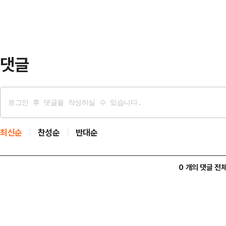
시민 수급률(3.2%)의 9배에 달한
북한이탈주민의 평균 근속기간은 40
그친다.시는 …
댓글
최신순
찬성순
반대순
0 개의 댓글 전