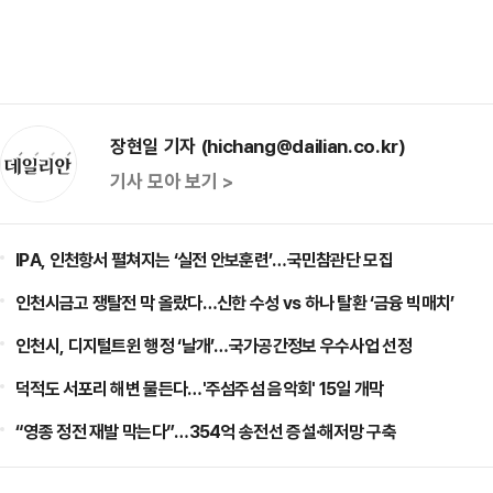
장현일 기자 (hichang@dailian.co.kr)
기사 모아 보기 >
IPA, 인천항서 펼쳐지는 ‘실전 안보훈련’…국민참관단 모집
인천시금고 쟁탈전 막 올랐다…신한 수성 vs 하나 탈환 ‘금융 빅매치’
인천시, 디지털트윈 행정 ‘날개’…국가공간정보 우수사업 선정
덕적도 서포리 해변 물든다…'주섬주섬 음악회' 15일 개막
“영종 정전 재발 막는다”…354억 송전선 증설·해저망 구축