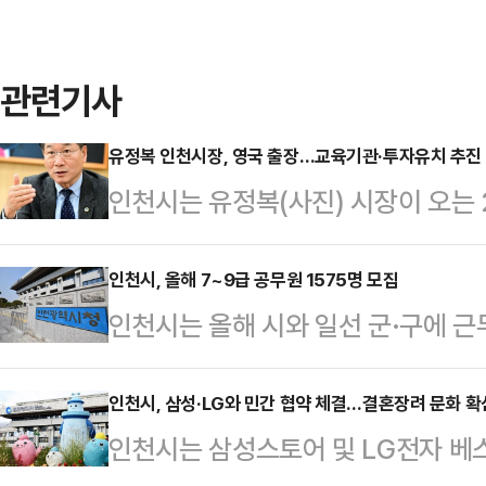
관련기사
유정복 인천시장, 영국 출장…교육기관·투자유치 추진
인천시는 유정복(사진) 시장이 오는 
방문한다고 20일 밝혔다.유 시장은
기업 관계자 등을 면담하고 인천경
인천시, 올해 7~9급 공무원 1575명 모집
인천시는 올해 시와 일선 군·구에 근
획이다.또 유럽한인총연합회와 간담회
다고 20일 밝혔다.시는 오는 7월 
는 인천의 관련 정책을 소개할 예정이
결원 발생을 고려해 지난해보다 채용 
인천시, 삼성·LG와 민간 협약 체결…결혼장려 문화 확
인천시는 삼성스토어 및 LG전자 베
채용 인원은 7급 11명, 8급 110명,