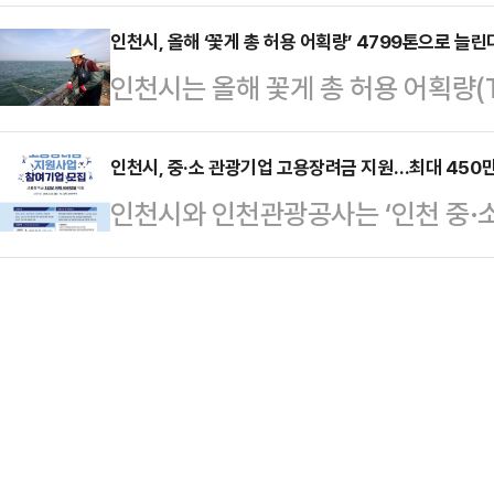
간협력 협약을 체결했다고 19일 밝
용 시험은 상·하반기로 나눠 치러지며
비롯해 삼성스토어 6개 지점과 LG
인천시, 올해 ‘꽃게 총 허용 어획량’ 4799톤으로 늘린
시 관계자는 “올해는 인천시 행정체제
인천시는 올해 꽃게 총 허용 어획량(T
했다.이번 협약으로 ‘아이(i)플러스(
요한 해”라며 “시민에게 양질의 행
했다고 19일 밝혔다.정부의 총허용 
러스 맺어드림(예비부부)’ 참여자는
해 관리하는 제도다.해양수산부는 최
인천시, 중·소 관광기업 고용장려금 지원…최대 450만
경우 사은품 제공 등 다양한 특별 혜
인천시와 인천관광공사는 ‘인천 중·
획량 설정 및 관리에 관한 시행 계획
삼성스토어 및 LG전자 베스트샵 협약
한다고 19일 밝혔다.이 사업은 인천
어획량을 3706톤으로 정했다.이는 전
약은 국내 …
년(만 39세 이하)을 정규직으로 채
어든 것으로 지역 어업인들의 우려가
최대 450만 원의 고용장려금을 지원
와 협의해 해수부 유보량 679톤을 
하며 기업당 1명 지원을 원칙으로 하
을 더해 …
지 지원받을 수 있다.특히 채용 인정
참여 여건을 개선했다.전년도 사업에