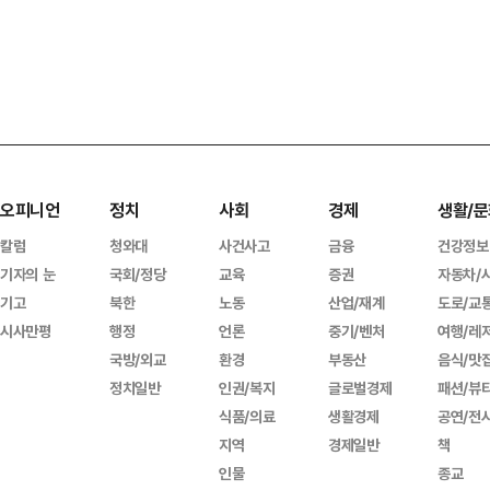
오피니언
정치
사회
경제
생활/문
칼럼
청와대
사건사고
금융
건강정보
기자의 눈
국회/정당
교육
증권
자동차/
기고
북한
노동
산업/재계
도로/교
시사만평
행정
언론
중기/벤처
여행/레
국방/외교
환경
부동산
음식/맛
정치일반
인권/복지
글로벌경제
패션/뷰
식품/의료
생활경제
공연/전
지역
경제일반
책
인물
종교