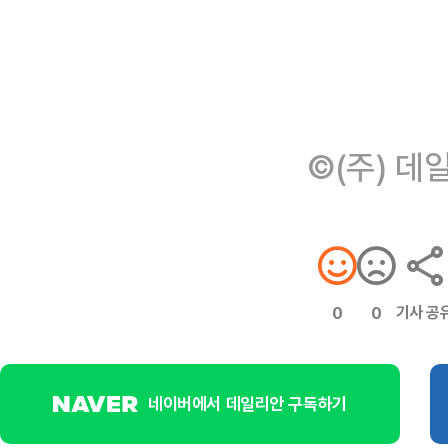
©(주) 데
기사 공
0
0
네이버에서 데일리안 구독하기