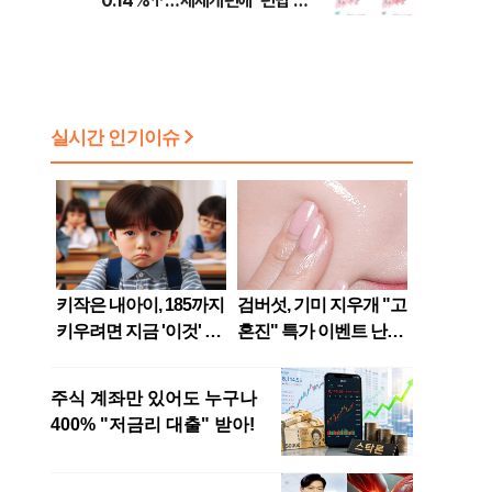
0.14%↑…세제개편에 ‘편법 주
소 이전’ 우려