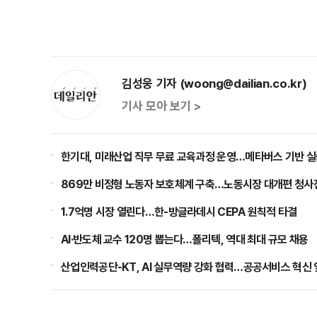
김성웅 기자 (woong@dailian.co.kr)
기사 모아 보기 >
한기대, 미래산업 직무 무료 교육과정 운영…메타버스 기반 실
869만 비정형 노동자 보호체계 구축…노동시장 대개편 청사
1.7억명 시장 열린다…한-방글라데시 CEPA 원칙적 타결
AI·반도체 교수 120명 뽑는다…폴리텍, 역대 최대 규모 채용
산업인력공단-KT, AI 실무역량 강화 협력…공공서비스 혁신