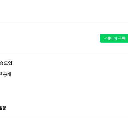
+네이버 구독
습 도입
진 공개
 앞장