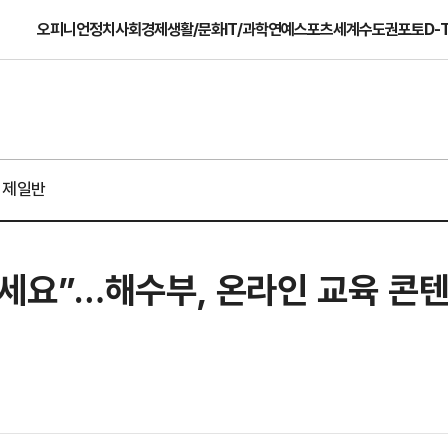
오피니언
정치
사회
경제
생활/문화
IT/과학
연예
스포츠
세계
수도권
포토
D-
경제일반
세요”…해수부, 온라인 교육 콘텐