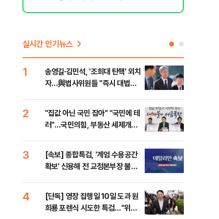
실시간 인기뉴스
1
6
송영길·김민석, '조희대 탄핵' 외치
SK
자…與법사위원들 "즉시 대법관
운다
제청하라"
2
7
"집값 아닌 국민 잡아" "국민에 테
이성
러"…국민의힘, 부동산 세제개편
심"
안 맹폭
거 
3
8
[속보] 종합특검, '계엄 수용공간
유용
확보' 신용해 전 교정본부장 불구
규탄
속기소
36
4
9
[단독] 영장 집행일 10일 도과 원
박지
희룡 포렌식 시도한 특검…"위법
령과