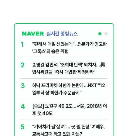
실시간 랭킹뉴스
1
6
"편해서 매일 신었는데"...전문가가 경고한
“정부 믿
'크록스'의 숨은 위험
양도세 혜
2
7
송영길·김민석, '조희대 탄핵' 외치자…與
[단독 인
법사위원들 "즉시 대법관 제청하라"
된 C교수
된 행위"
3
8
하닉 프리마켓 하한가 논란에…NXT "12
박지원이 
일부터 상·하한가 주문금지"
함께한 김
4
9
[속보] 노원구 40.2도…서울, 2018년 이
'디에이치
후 첫 40도
별 100
5
10
"기아차가 날 살려"…'굿 윌 헌팅' 여배우,
"집값 아
교통사고때 타고 있던 차는?
민의힘, 