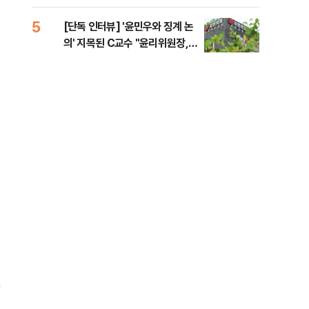
증거 수집" 지적
5
10
[단독 인터뷰] '윤민우와 징계 논
[단
의' 지목된 C교수 "윤리위원장,
1%
외부와 논의 잘못된 행위"