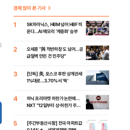
경제 많이 본 기사
1
SK하이닉스, HBM 넘어 HBF 띄
운다…AI 메모리 '계층화' 승부
지
2
오세훈 "與 적반하장 도 넘어…공
급절벽 만든 건 민주당"
3
[단독] 美, 포스코 후판 상계관세
1%대로…3.70%서 '뚝'
4
하닉 프리마켓 하한가 논란에…
NXT "12일부터 상·하한가 주문
금지"
5
[주간부동산시황] 전국 아파트값