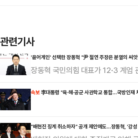
관련기사
'윤어게인' 선택한 장동혁 "尹 절연 주장은 분열의 
장동혁 국민의힘 대표가 12·3 계엄
진 윤석열 전 대통령이 1심에서 무기
란죄를 증명할 근거를 내놓지 못했다며 
속보
李대통령 "육·해·공군 사관학교 통합…국방인재 
로, 무죄추정 원칙은 누구에게나 예
대표는 20일 국회에서 기자회견을 열
"배현진 징계 취소하자" 공개 제안에도…장동혁, '강성
민의힘은 줄곧 '계엄이 곧 내란이 아