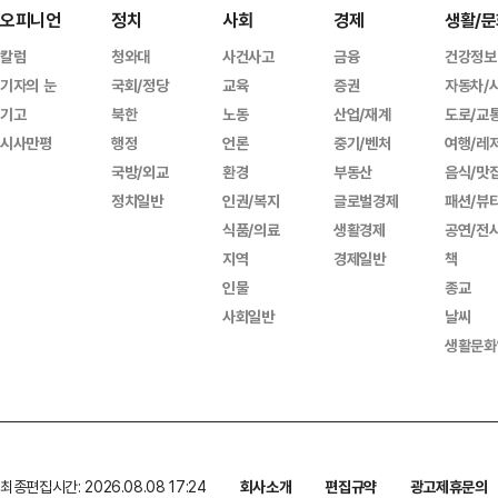
오피니언
정치
사회
경제
생활/문
칼럼
청와대
사건사고
금융
건강정보
기자의 눈
국회/정당
교육
증권
자동차/
기고
북한
노동
산업/재계
도로/교
시사만평
행정
언론
중기/벤처
여행/레
국방/외교
환경
부동산
음식/맛
정치일반
인권/복지
글로벌경제
패션/뷰
식품/의료
생활경제
공연/전
지역
경제일반
책
인물
종교
사회일반
날씨
생활문화
최종편집시간: 2026.08.08 17:24
회사소개
편집규약
광고제휴문의