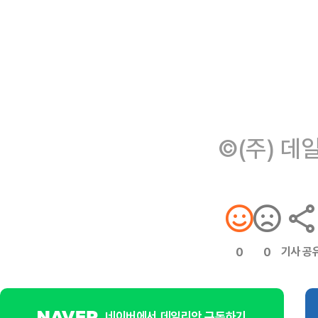
©(주) 데
기사 공
0
0
네이버에서 데일리안 구독하기