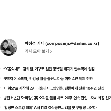
박정선 기자 (composerjs@dailian.co.kr)
기사 모아 보기 >
“X돌았네”…김희철, 거꾸로 걸린 광복절 태극기 현수막에 일침
캣츠아이 소피아, 건강상 활동 중단…마농 이어 4인 체제 전환
‘미워요’로 시작해 스타디움까지…임영웅, 팬들에게 전한 10주년 진심
방탄소년단 ‘아리랑’, 英 오피셜 앨범 차트 20주 연속 진입…자체 최장 신
‘황정민 스토킹 혐의’ A씨 11일 결심공판…검찰 첫 구형량 나온다