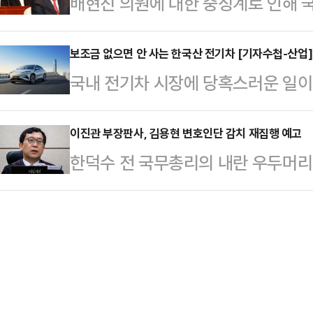
배현진 의원에 대한 중징계로 인해 
나 1심 판결은 이런 주장을 뒤집을 
다. 장동혁 대표의 '뺄셈 정치'가 
지적…
자 당내에선 배 의원 징계안을 취소
보조금 없으면 안 사는 한국산 전기차 [기자수첩-산업]
국내 전기차 시장에 당혹스러운 일이 일
그 전까지 배 의원의 징계 취소를 검
대를 판매하는 동안 테슬라는 1966대
표가 전향적인 태도 전환에 나설지 
기아가 3628대로 1위를 차지하며 
이진관 부장판사, 김용현 변호인단 감치 재집행 예고
양새다.우재준 국민의힘 청년최고위
한덕수 전 국무총리의 내란 우두머리
차 업계 맏형 현대차는 자존심을 제대
에서 "배현진 의원은 지금 서울시당
감치 선고를 받았지만 집행 당일 석방
잘 팔렸다'는 내용을 넘어 많은 의미
다. 지방선거를 앞두고 가장 …
에 대해 법원이 감치 처분 재집행을
자마자 쌓였던 대기 수요가 어디로 
(이진관 부장판사)는 24일 한 전 총
소비자가 무엇을 기준으로 선택하는
판기일을 열고 김 전 장관 측 법률
그동안 보조…
결정을 다시 집행하겠다며 "적법 절