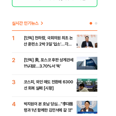
된 행위"
실시간 인기뉴스
1
6
[단독] 천하람, 국회의원 최초 논
韓·
산 훈련소 2박 3일 '입소'…각개
처음
전투·야간행군 한다
2
7
[단독] 美, 포스코 후판 상계관세
2개
1%대로…3.70%서 '뚝'
케미
(종
3
8
코스피, 외인 매도 전환에 6300
폭염
선 회복 실패 [시황]
제…
36
4
9
박지원이 본 호남 당심…"李대통
[데
령과 1년 함께한 김민석에 갈 것"
원이