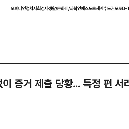
오피니언
정치
사회
경제
생활/문화
IT/과학
연예
스포츠
세계
수도권
포토
D-
없이 증거 제출 당황... 특정 편 