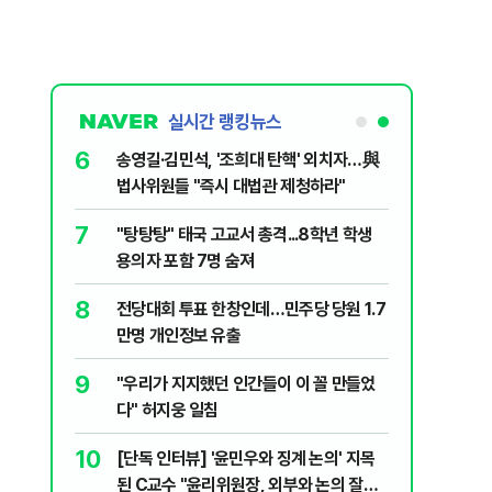
실시간 랭킹뉴스
6
 논산 훈련소
송영길·김민석, '조희대 탄핵' 외치자…與
간행군 한다
법사위원들 "즉시 대법관 제청하라"
7
XT "12
"탕탕탕" 태국 고교서 총격...8학년 학생
용의자 포함 7명 숨져
8
문가가 경고한
전당대회 투표 한창인데…민주당 당원 1.7
만명 개인정보 유출
9
리친 20대女
"우리가 지지했던 인간들이 이 꼴 만들었
다" 허지웅 일침
10
 해제…토요
[단독 인터뷰] '윤민우와 징계 논의' 지목
된 C교수 "윤리위원장, 외부와 논의 잘못