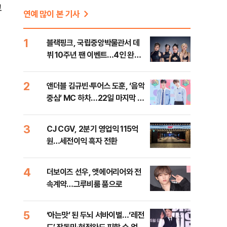
고
연예 많이 본 기사
1
블랙핑크, 국립중앙박물관서 데
뷔 10주년 팬 이벤트…4인 완전
체 참석
2
앤더블 김규빈·투어스 도훈, ‘음악
중심’ MC 하차…22일 마지막 방
송
3
CJ CGV, 2분기 영업익 115억
원…세전이익 흑자 전환
4
더보이즈 선우, 앳에어리어와 전
속계약…그루비룸 품으로
5
‘아는맛’ 된 두뇌 서바이벌…‘레전