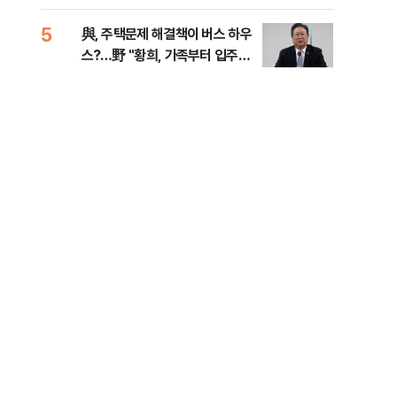
다
5
10
與, 주택문제 해결책이 버스 하우
SK
스?…野 "황희, 가족부터 입주해
당…
라"
대