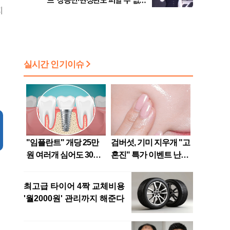
드’ 장동민·현정완도 피할 수 없는
지
과제 [방송 뷰]