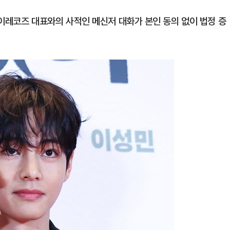
오케이레코즈 대표와의 사적인 메신저 대화가 본인 동의 없이 법정 증
1
[단독] 천하람, 국회의원 최초
2박 3일 '입소'…각개전투·야
2
하닉 프리마켓 하한가 논란에…N
일부터 상·하한가 주문금지"
3
"편해서 매일 신었는데"...전
'크록스'의 숨은 위험
4
YG 사옥 출입문 골프채로 내
체포…일본인으로 알려져
5
폭염 중대경보 7일 오후 6시
일 최저 22℃, 최고 36℃