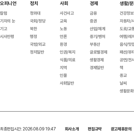
오피니언
정치
사회
경제
생활/문
칼럼
청와대
사건사고
금융
건강정보
기자의 눈
국회/정당
교육
증권
자동차/
기고
북한
노동
산업/재계
도로/교
시사만평
행정
언론
중기/벤처
여행/레
국방/외교
환경
부동산
음식/맛
정치일반
인권/복지
글로벌경제
패션/뷰
식품/의료
생활경제
공연/전
지역
경제일반
책
인물
종교
사회일반
날씨
생활문화
최종편집시간: 2026.08.09 19:47
회사소개
편집규약
광고제휴문의