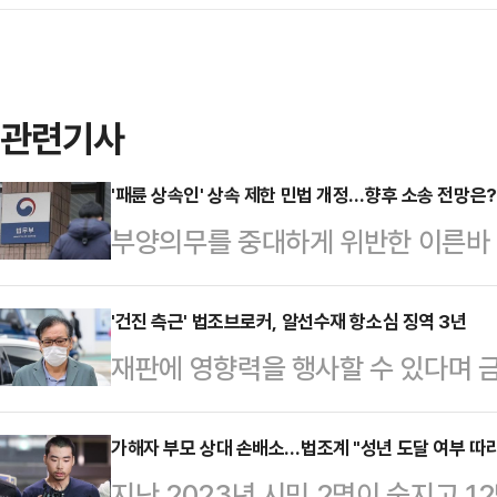
관련기사
'패륜 상속인' 상속 제한 민법 개정…향후 소송 전망은?
부양의무를 중대하게 위반한 이른바 
하는 민법 개정안이 국회를 통과하면
다. 법조계에선 "헌법재판소 결정 취
'건진 측근' 법조브로커, 알선수재 항소심 징역 3년
재판에 영향력을 행사할 수 있다며 금
면서도 "판단 기준의 불명확성으로 초
할을 해 재판에 넘겨진 건진법사 전
전문가들은 특히 '중대한 부양의무 위
징역 3년을 선고받았다.12일 법조
가해자 부모 상대 손배소…법조계 "성년 도달 여부 따라 
후 판례를 통해 정립될 수밖에 없다고
지난 2023년 시민 2명이 숨지고 1