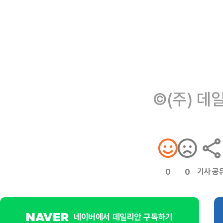
©(주) 데
기사 공
0
0
네이버에서 데일리안 구독하기