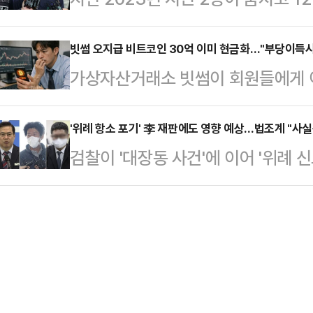
장판사)는 이날 특정범죄 가중처벌법
부는 부양의무를 중대하게 위반한 
범인 최원종(25) 부모에게 제기한 
고 공판에서 징역 2년을 선고한 1심
양 의무를 다한 기여상…
서는 도덕적인 측면에서 바라볼 때는 
빗썸 오지급 비트코인 30억 이미 현금화…"부당이득시 
선고한 추징금 4억원은 그대로 유지
가상자산거래소 빗썸이 회원들에게 
이 도과할 경우 법적으로 자녀와 부모
한 영향력이나 거래에 의해 좌우된다
당 2000원을 2000비트코인(BT
한 손해배상 책임을 묻는 것은 어렵다
체만으로도 법치는 …
데, 이를 매도·처분한 고객에 대해 
'위례 항소 포기' 李 재판에도 영향 예상…법조계 "사실
면 수원지방법원 성남지원 제3민사부(
검찰이 '대장동 사건'에 이어 '위례 신
주목된다. 법조계에서는 민사상 부당
당 흉기난동' 희생자 고(故) 김혜빈
죄 판결에도 항소 포기하며 파장이 
의견이 일치하지만, 형사 처벌 가능
로 제기한 …
영향을 줄 것으로 보이는데, 법조계에
가상자산 업계와 법조계에 따르면 지난
저 나왔다.5일 법조계에 따르면 검찰
트 참여 고객에게 당첨금을 지급하는 
재판에 넘겨진 민간업자들에 대해 모
(BTC)'으로 잘못…
이 대통령의 위례 사건과 관련한 혐의