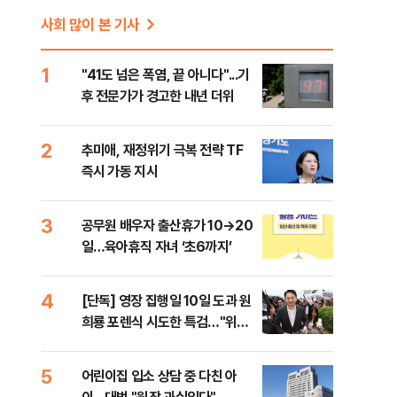
사회 많이 본 기사
1
"41도 넘은 폭염, 끝 아니다"...기
후 전문가가 경고한 내년 더위
2
추미애, 재정위기 극복 전략 TF
즉시 가동 지시
3
공무원 배우자 출산휴가 10→20
일…육아휴직 자녀 ‘초6까지’
4
[단독] 영장 집행일 10일 도과 원
희룡 포렌식 시도한 특검…"위법
증거 수집" 지적
5
어린이집 입소 상담 중 다친 아