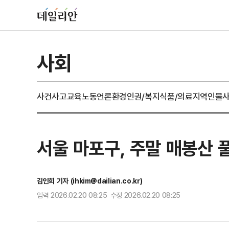
사회
사건사고
교육
노동
언론
환경
인권/복지
식품/의료
지역
인물
서울 마포구, 주말 매봉산 
김인희 기자 (ihkim@dailian.co.kr)
입력 2026.02.20 08:25 수정 2026.02.20 08:25