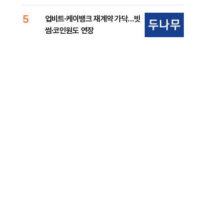
준비 [Now 2.30]
중
5
10
업비트·케이뱅크 재계약 가닥…빗
마사
썸·코인원도 연장
경마