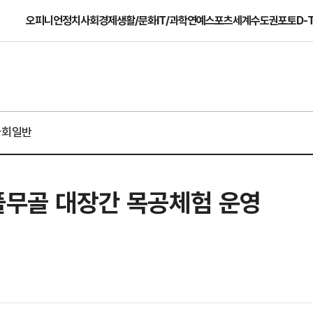
오피니언
정치
사회
경제
생활/문화
IT/과학
연예
스포츠
세계
수도권
포토
D-
사회일반
풀무골 대장간 목공체험 운영