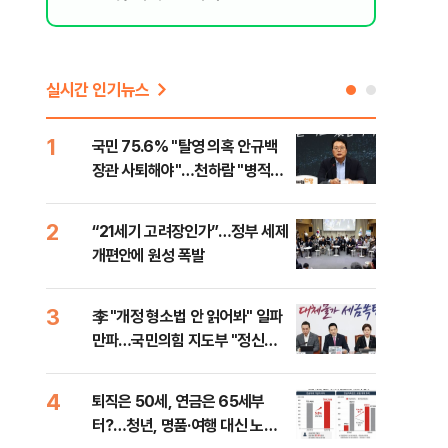
리 헬스]
실시간 인기뉴스
1
6
국민 75.6% "탈영 의혹 안규백
[단
장관 사퇴해야"…천하람 "병적기
허,
록 즉각 공개하라"
2
7
“21세기 고려장인가”…정부 세제
[속
개편안에 원성 폭발
33
3
8
李 "개정 형소법 안 읽어봐" 일파
과거
만파…국민의힘 지도부 "정신세
분?
계 궁금하다"
앞에
4
9
퇴직은 50세, 연금은 65세부
카카
터?…청년, 명품·여행 대신 노후
표 