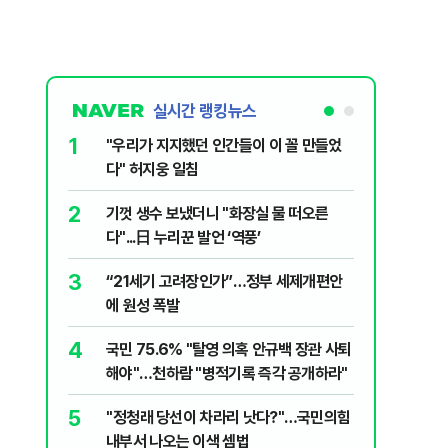
실시간 랭킹뉴스
1
6
"우리가 지지했던 인간들이 이 꼴 만들었
‘풀옵션 
다" 허지웅 일침
날 1만대
2
7
기껏 생수 보냈더니 "화장실 물 떠오른
“돈 없는
다"...日 누리꾼 발언 ‘역풍’
울 전월세
3
8
“21세기 고려장인가”…정부 세제개편안
정청래, 
에 원성 폭발
대고 대통
4
9
국민 75.6% "탈영 의혹 안규백 장관 사퇴
'화장실서
해야"…천하람 "병적기록 즉각 공개하라"
기하던 男
5
10
​"정청래 당선이 차라리 낫다?"…국민의힘
2030은
내부서 나오는 이색 셈법
줄 알았나