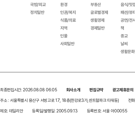
국방/외교
환경
부동산
음식/맛
정치일반
인권/복지
글로벌경제
패션/뷰
식품/의료
생활경제
공연/전
지역
경제일반
책
인물
종교
사회일반
날씨
생활문화
최종편집시간: 2026.08.08 06:05
회사소개
편집규약
광고제휴문의
주소 : 서울특별시 용산구 서빙고로 17, 18층(한강로3가,센트럴파크 타워동)
전화 
제호: 데일리안
등록일/발행일: 2005.09.13
등록번호: 서울 아00055