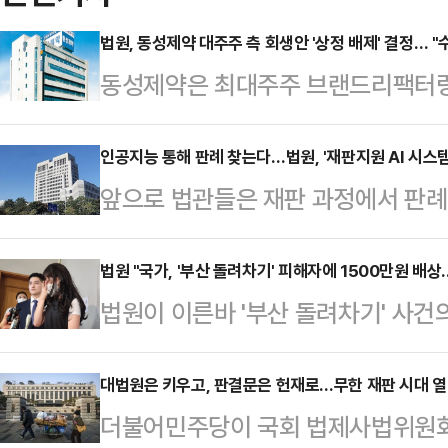
법원, 동성제약 대주주 측 회생안 '상정 배제' 결정… "
동성제약은 최대주주 브랜드리팩터링
해 서울회생법원이 관계인집회 상정 
이번 결정으로 브랜드리팩터링 측이
인공지능 통해 판례 찾는다…법원, '재판지원 AI 시스템
앞으로 법관들은 재판 과정에서 판례
으로 차단됐다.브랜드리팩터링 측은 앞
자체 생성형 인공지능(AI) 시스템을
의 장기 무이자 차입 등을 통해 채
성형 인공지능(Generative AI)
법원 "국가, '부산 돌려차기' 피해자에 1500만원 배
출한 바 있다.법원은 이에 대해 “
법원이 이른바 '부산 돌려차기' 사건
고, 이를 기반으로 한 재판지원 AI
수행 가능성이 없다고 판단된다”며 “
에게 배상해야 한다고 판단했다.13
혔다.이번에 공개된 재판지원 AI는 
조에 따라 관계인 집회의 심리…
단독 손승우 판사는 피해자 김모씨가
대법원은 키우고, 판결문은 헌재로…무한 재판 시대 
적으로 분석해 법관 및 법원 직원들
더불어민주당이 국회 법제사법위원회
서 국가가 김씨에게 1500만원을 
과정에서 필요한 법률정보 검색과 