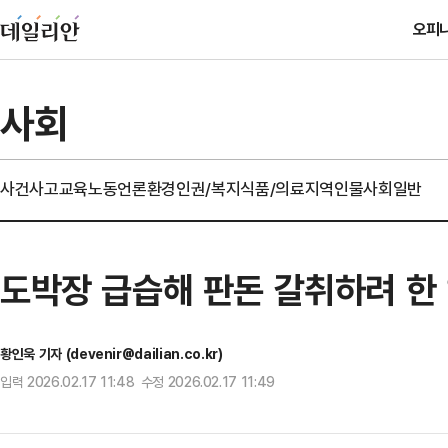
오피
사회
사건사고
교육
노동
언론
환경
인권/복지
식품/의료
지역
인물
사회일반
도박장 급습해 판돈 갈취하려 한 
황인욱 기자 (devenir@dailian.co.kr)
입력 2026.02.17 11:48 수정 2026.02.17 11:49