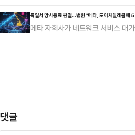
원법에 대한 정치권과 법조계의 우려
수사기관이 증거 확보 등 필요한 조치
로 수행할 …
해 대법관 수를 두 배 가까이 늘리기
독일서 망사용료 판결…법원 "메타, 도이치텔레콤에 5
씨에게 가한 성폭력 태양 등이 구체
메타 자회사가 네트워크 서비스 대가
다시 심판하는 '재판소원'이 도입될 
면서 "사건 당시 원고의 상태를 보
513억원)를 지급하게 됐다.로이터는
장되는 부작용이 불가피할 것이란 전망
의 상태를 구체적으로 확…
트워크 서비스가 자사 플랫폼들이 
법'이라는 비판과 함께 위헌성 지적도
레콤(DTEGn.DE)에 약 3000만
실제 재판 현장에서 자산가나 권력층
(현지시간) 보도했다.이 지급액은 
능성이 높다. 실제 …
발생시킨 인터넷 트래픽을 처리하기 
다고 주장하는 서비스에 대한 것이다
‘피어링 포인트(데이…
댓글