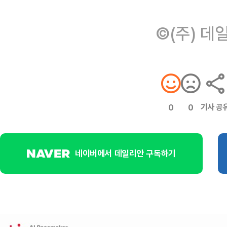
©(주) 데
기사 공
0
0
네이버에서 데일리안 구독하기