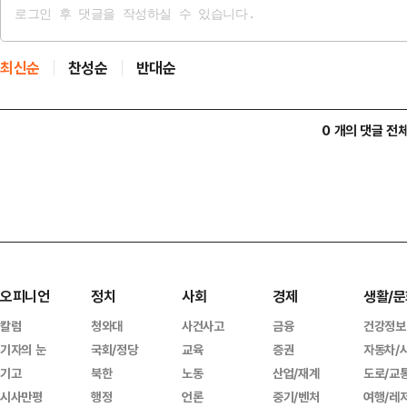
최신순
찬성순
반대순
0 개의 댓글 전
오피니언
정치
사회
경제
생활/문
칼럼
청와대
사건사고
금융
건강정보
기자의 눈
국회/정당
교육
증권
자동차/
기고
북한
노동
산업/재계
도로/교
시사만평
행정
언론
중기/벤처
여행/레