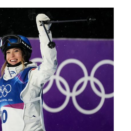
1
日 "오봉 연휴 '더블 태풍' 영향"
핀' 한국 영향 줄까
2
"오세훈이 주택 공급 않아" "
반영"…민주당의 부동산 세제
3
“월급만으론 집 못 사”…레버
탄 청년들 [Now 2.30]
4
"탄약 왜 부족한 거야"…트럼프
무기고 고갈'에 국방장관 질책
5
[데일리안 오늘뉴스 종합] 축
인 심판에 성접대 의혹, 李대통