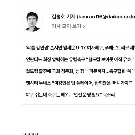
김평호 기자 (kimrard16@dailian.co.k
기사 모아 보기 >
‘리틀 김연경’ 손서연 앞세운 U-17 여자배구, 푸에르토리코 
인판티노 회장 압박하는 유럽축구 “월드컵 보이콧 아직 유효”
월드컵 졸전에 국회 청문회, 성 접대 파문까지…축구협회 ‘쑥대
맨시티 누네스 “이강인은 탑 플레이어, 황희찬은 ‘퍼니가이’”
야구 쉬는데 축구는 왜?…“안전 운영 필요” 목소리