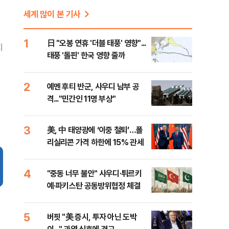
세계 많이 본 기사
1
日 "오봉 연휴 '더블 태풍' 영향"...
지
태풍 '돌핀' 한국 영향 줄까
2
예멘 후티 반군, 사우디 남부 공
격..."민간인 11명 부상"
3
美, 中 태양광에 ‘이중 철퇴’…폴
리실리콘 가격 하한에 15% 관세
4
"중동 너무 불안" 사우디·튀르키
예·파키스탄 공동방위협정 체결
5
버핏 "美 증시, 투자 아닌 도박