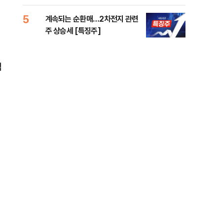
5
10
계속되는 순환매…2차전지 관련
민주
주 상승세 [특징주]
공…
점