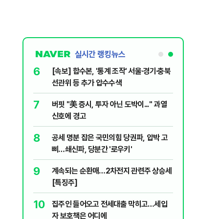
실시간 랭킹뉴스
6
...태풍 '돌
[속보] 합수본, '통계 조작' 서울·경기·충북
선관위 등 추가 압수수색
7
입법과정에
버핏 "美 증시, 투자 아닌 도박이..." 과열
개편 해법은
신호에 경고
8
리지에 올라
공세 명분 잡은 국민의힘 당권파, 압박 고
삐…쇄신파, 당분간 '로우키'
9
, '이란전
계속되는 순환매…2차전지 관련주 상승세
[특징주]
10
구협회 외국
집주인 들어오고 전세대출 막히고…세입
령 20대 지
자 보호책은 어디에