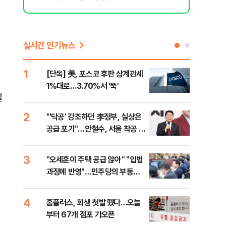
 올인은 금
가 논란 재
 99%" 등
실시간 인기뉴스
1
6
[단독] 美, 포스코 후판 상계관세
[코
1%대로…3.70%서 '뚝'
더 
일
2
7
"'닥공' 강조하던 李정부, 실상은
[컨
공급 포기"…안철수, 서울 착공 실
각…
적 미달 비판
3
8
"오세훈이 주택 공급 않아" "입법
형소
과정에 반영"…민주당의 부동산
다…
세제개편 해법은
4
9
홈플러스, 회생 첫발 뗐다…오늘
대우
부터 67개 점포 가오픈
1단