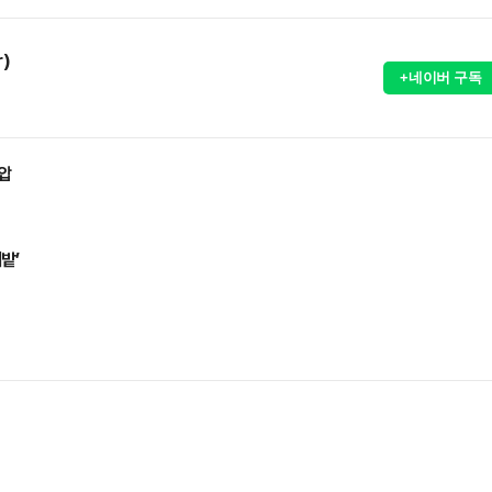
r)
+네이버 구독
제압
밭’