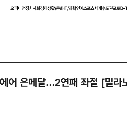
오피니언
정치
사회
경제
생활/문화
IT/과학
연예
스포츠
세계
수도권
포토
D-
빅에어 은메달…2연패 좌절 [밀라