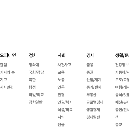
오피니언
정치
사회
경제
생활/문
칼럼
청와대
사건사고
금융
건강정보
기자의 눈
국회/정당
교육
증권
자동차/
기고
북한
노동
산업/재계
도로/교
시사만평
행정
언론
중기/벤처
여행/레
국방/외교
환경
부동산
음식/맛
정치일반
인권/복지
글로벌경제
패션/뷰
식품/의료
생활경제
공연/전
지역
경제일반
책
인물
종교