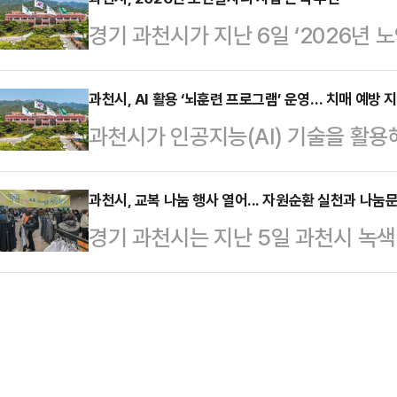
로 인한 탈모로 심리적 어려움을 겪는
과천시는 대표 문화시설인 추사박물관
경기 과천시가 지난 6일 ‘2026년
구입비 지원사업’을 운영 중이다.이 
모티브로 한 성인용 여권 케이스도 
르신들을 대상으로 활동 내용과 안전
년 조례 개정으로 소득·재산 기준이 
상 속에서 느낄 …
리 사업을 본격 추진하고 나섰다.올
과천시, AI 활용 ‘뇌훈련 프로그램’ 운영… 치매 예방 
난해에는 14명의 암 환자가 지원을
과천시가 인공지능(AI) 기술을 활용
운영 지원 △경로당 지원 △교육시설
총 20명을 대상으로 상·하반기 각 
프로그램’을 새롭게 운영하며 참여
△‘실버카페’ 운영 등 3개 분야 18
일…
터는 6일 “올해부터 AI 기반 뇌파
과천시, 교복 나눔 행사 열어... 자원순환 실천과 나눔
이 행정·복지·교육시설 등에서 공공
경기 과천시는 지난 5일 과천시 녹
본격 운영한다”며 “프로그램 참여 
의를 돕는 역할을 맡는다.시는 어르
로 ‘교복 나눔 행사’를 열었다고 밝
이번 프로그램은 AI가 분석한 뇌파 
환원될 수 있도록 사…
교복을 이웃과 공유하고, 필요한 학
태를 파악해 개인별 훈련을 제공하는
있도록 돕기 위해 마련됐다.이날 
램과 달리 1인 맞춤형으로 진행돼 인
는 여성들이 주관했다. 단체 측은 교
강 관리에도 도…