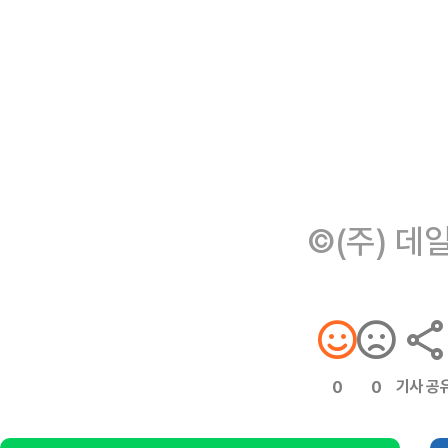
©(주) 데
기사 공
0
0