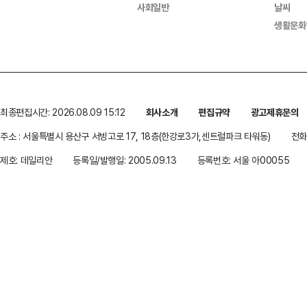
사회일반
날씨
생활문화
최종편집시간: 2026.08.09 15:12
회사소개
편집규약
광고제휴문의
주소 : 서울특별시 용산구 서빙고로 17, 18층(한강로3가,센트럴파크 타워동)
전화 
제호: 데일리안
등록일/발행일: 2005.09.13
등록번호: 서울 아00055