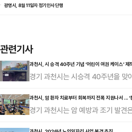
광명시, 8월 11일자 정기인사 단행
관련기사
과천시, 시 승격 40주년 기념 ‘어린이 여권 케이스’ 
경기 과천시는 시승격 40주년을 맞
‘어린이 여권 케이스’를 제작했다고
시 소통 캐릭터 ‘송이’와 ‘율이’를 
과천시, 암 환자 치료부터 회복까지 전폭 지원나서 ... 
경기 과천시는 암 예방과 조기 발견은
시는 아이들이 처음 여권을 손에 쥐는
수 있는 ‘통합 암 관리 지원사업’을
있는 도시의 정체성을 자연스럽게 느
과천시, 2026년 노인일자리 사업 본격 추진