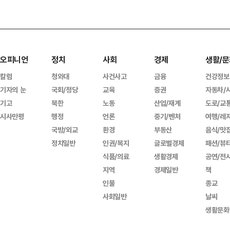
오피니언
정치
사회
경제
생활/문
칼럼
청와대
사건사고
금융
건강정보
기자의 눈
국회/정당
교육
증권
자동차/
기고
북한
노동
산업/재계
도로/교
시사만평
행정
언론
중기/벤처
여행/레
국방/외교
환경
부동산
음식/맛
정치일반
인권/복지
글로벌경제
패션/뷰
식품/의료
생활경제
공연/전
지역
경제일반
책
인물
종교
사회일반
날씨
생활문화