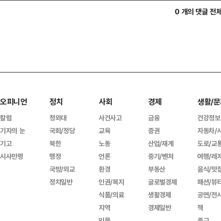
0 개의 댓글 전
오피니언
정치
사회
경제
생활/문
칼럼
청와대
사건사고
금융
건강정보
기자의 눈
국회/정당
교육
증권
자동차/
기고
북한
노동
산업/재계
도로/교
시사만평
행정
언론
중기/벤처
여행/레
국방/외교
환경
부동산
음식/맛
정치일반
인권/복지
글로벌경제
패션/뷰
식품/의료
생활경제
공연/전
지역
경제일반
책
인물
종교