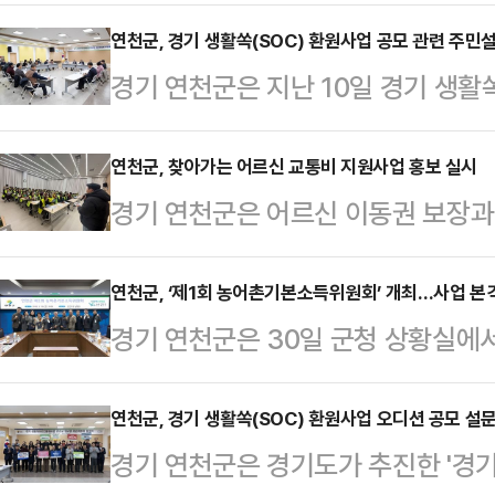
원사업' 공모에 선정됐다고 밝혔다.
관내 중소기업을 대상으로 대기오염
연천군, 경기 생활쏙(SOC) 환원사업 공모 관련 주민
경기 연천군은 지난 10일 경기 생활
자 하는 경우 사업비의 일부를 지원
연천군 범군민 추진위원회를 대상으
통해 국비 10억 원을 포함한 총 1
번 설명회는 지난 1월 범군민 추진위
연천군, 찾아가는 어르신 교통비 지원사업 홍보 실시
반산업단지 내 노후 방지시설을 단계
경기 연천군은 어르신 이동권 보장과
적인 준비 단계에 돌입함에 따라, 그
시설 개선을 희망하는 사업 대상자를 
교통비 지원사업과 교통약자 이동지원
진위원회와 공유하기 위해 마련됐다
지시설 설치비의 최대 90%를…
걸쳐 현장 홍보를 실시했다고 밝혔다
연천군, ‘제1회 농어촌기본소득위원회’ 개최…사업 본
관련해 경기도가 실시한 설문조사 결
경기 연천군은 30일 군청 상황실에서
린 노인일자리 교육 현장을 방문해 
의 생활인프라 선호도를 반영해 구
농어촌기본소득 시범사업의 원활한 
으며, 1월 29일에는 서부지부 버스
안내했다.범군민 추진위원회 …
고 밝혔다.연천군 농어촌기본소득위원
연천군, 경기 생활쏙(SOC) 환원사업 오디션 공모 설
징면과 미산면을 방문해 설명회 참석
경기 연천군은 경기도가 추진한 '경기
본소득 지급 조례'에 따라 구성·운
보했다.또한 2월 4일에는 노인회지