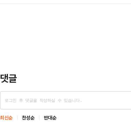
설문․투표를 최종 집계한 결과, 전체 
의 기본방향과 목표, 기본계획 및 실행
내 노인회장들을 대상으로 어…
는 등 인구수 대비 투표율에서 압도
항을 심의하기 위해 설치됐다.위원회
구를 고려할 경우 경기도 31개 시·
위촉직 위원 9명 등 15명으로 구성됐
수준을 기록한 것으로 알려졌다. 설
월 31일까지다…
시·군과 비교해 현저히 높은 것으로
제로 발전에 제약을 받아온 연천군민
한 결과다.…
댓글
최신순
찬성순
반대순