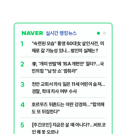
실시간 랭킹뉴스
6
살인사건, 미
‘탄약 고갈 보도’에 격노한 트럼프 “유출자
실체는?
색출하라”
7
' 질타?…국
국민의힘 윤리위, 내홍 속 징계심의 강행…
당내서는 장동혁 비판 목소리
8
어린이 숨져…
지구촌 덮친 ‘살인 더위’…49도 폭염에 전
기도 끊겼다
9
파…“합의해
입추 하루 지났는데 무더위 맹위 '낮 최고
37도'…햇빛 알레르기 증상·집에서 할 수
있는 치료법 [오늘 날씨]
10
니다?…비트코
부산 앞바다에 기름 유출한 러시아 화물
선…해경 적발