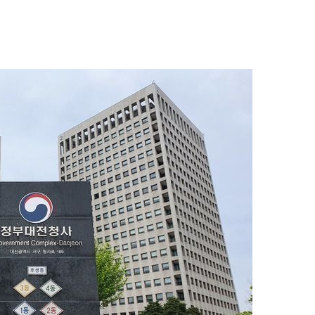
1
"숙련된 모습" 통영 60대女 
제로 갈 가능성 있나…범인의 
2
李, '개미 반발'에 'ISA 개편안
민의힘 "'남 탓 쇼' 멈춰라"
3
천안 교회서 의식 잃은 11세 
경찰, 학대 치사 여부 수사
4
호르무즈 뒤흔드는 이란 강경
도 또 뒤집힌다”
5
[주간코인] 지금은 살 때 아
인 왜 못 오르나