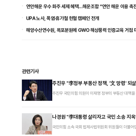
연안해운 우수 화주 세제 혜택…해운조합 “연안 해운 이용 촉진
UPA 노사, 폭염·휴가철 헌혈 캠페인 전개
해양수산연수원, 목포분원에 GWO 해상풍력 인증교육 거점 
관련기사
주진우 "李정부 부동산 정책, '文 망령' 
주진우 국민의힘 의원이 이재명 정부의 부동산 대책을 두고
의 흐름이 문재인 정부 때와 똑같다"고 일갈했다.주진우
이같이 지적했다.주 의원은 "연일 쏟아낸 이재명 대통
을 보유한다. 소급하여 세금을 중과하면 서민·청년 세
나경원 "李대통령 살리자고 국민 소송 지옥
국민의힘 소속 국회 법제사법위원회 위원들이 더불어민
(법원조직법 개정안)을 두고 강하게 비판했다.나경원 