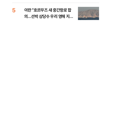
5
10
이란 "호르무즈 새 중간항로 합
폭염
의…선박 상당수 우리 영해 지난
층…
다"