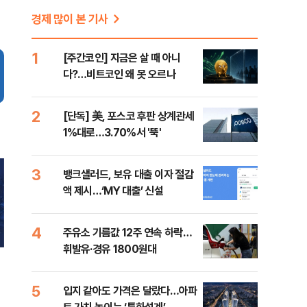
경제 많이 본 기사
1
[주간코인] 지금은 살 때 아니
다?…비트코인 왜 못 오르나
2
[단독] 美, 포스코 후판 상계관세
1%대로…3.70%서 '뚝'
3
뱅크샐러드, 보유 대출 이자 절감
액 제시…‘MY 대출’ 신설
4
주유소 기름값 12주 연속 하락…
휘발유·경유 1800원대
5
입지 같아도 가격은 달랐다…아파