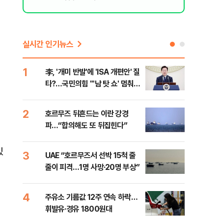
실시간 인기뉴스
1
6
李, '개미 반발'에 'ISA 개편안' 질
천안
타?…국민의힘 "'남 탓 쇼' 멈춰
이 
라"
사
2
7
호르무즈 뒤흔드는 이란 강경
[주
파…“합의해도 또 뒤집힌다”
다?
있
3
8
UAE “호르무즈서 선박 15척 줄
민주
줄이 피격…1명 사망·20명 부상”
청래
능 
4
9
주유소 기름값 12주 연속 하락…
"너
휘발유·경유 1800원대
운전