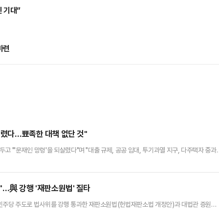
 기대”
마련
되살렸다…뾰족한 대책 없단 것"
 "'문재인 망령'을 되살렸다"며 "대출 규제, 공공 임대, 투기과열 지구, 다주택자 중과
 의원은 12일 페이스북에 "무주택자 잡는 이재명 정부다. 부동산 상승 신기록 중"이라며
령의 SNS는 정부가 뾰족한 대책이 없다는 뜻으로 비친다"며 "임대사업자는 빌라·오피스
입자가 쫓겨나거나 월세로 전가된다. 아파트값은 못 잡는다"…
"…與 강행 '재판소원법' 질타
주당 주도로 법사위를 강행 통과한 재판소원법(헌법재판소법 개정안)과 대법관 증원법
국민의힘 의원은 12일 오전 국회에서 기자간담회를 열어 전날 밤 법사위 법안심사제1소