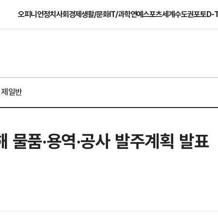
오피니언
정치
사회
경제
생활/문화
IT/과학
연예
스포츠
세계
수도권
포토
D-
경제일반
올해 물품·용역·공사 발주계획 발표