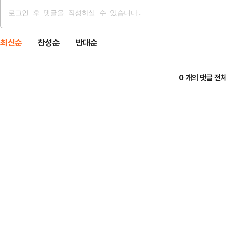
최신순
찬성순
반대순
0 개의 댓글 전