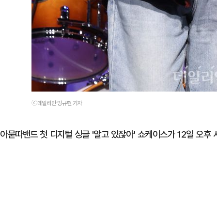
ⓒ데일리안 방규현 기자
아묻따밴드 첫 디지털 싱글 '알고 있잖아' 쇼케이스가 12일 오후 서