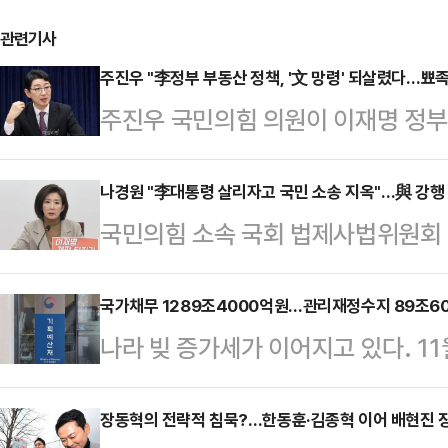
관련기사
주진우 "李정부 부동산 정책, '文 망령' 되살렸다…뾰족
주진우 국민의힘 의원이 이재명 정부의
되살렸다"며 "대출 규제, 공공 임대
문재인 정부 때와 똑같다"고 일갈했다
나경원 "李대통령 살리자고 국민 소송 지옥"…與 강행 
국민의힘 소속 국회 법제사법위원회
택자 잡는 이재명 정부다. 부동산 상
를 강행 통과한 재판소원법(헌법재판
의원은 "연일 쏟아낸 이재명 대통령
직법 개정안)을 두고 강하게 비판했다
국가채무 1289조4000억원…관리재정수지 89조6
뜻으로 비친다"며 "임대사업자는 빌
나라 빚 증가세가 이어지고 있다. 11
회에서 기자간담회를 열어 전날 밤 
을 중과하면 서민·청년 세입자가 쫓
4000억원이다. 2025년 연간 국
련 법안들에 대해 "유전무죄, 무전유
못 잡는다"…
관리재정수지는 89조6000억원 적
장동혁의 전략적 침묵?…한동훈·김종혁 이어 배현진 
한 명 살리자고 온 국민이 소송 지옥