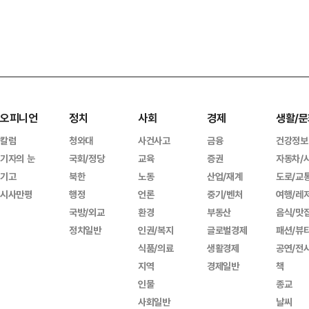
오피니언
정치
사회
경제
생활/문
칼럼
청와대
사건사고
금융
건강정보
기자의 눈
국회/정당
교육
증권
자동차/
기고
북한
노동
산업/재계
도로/교
시사만평
행정
언론
중기/벤처
여행/레
국방/외교
환경
부동산
음식/맛
정치일반
인권/복지
글로벌경제
패션/뷰
식품/의료
생활경제
공연/전
지역
경제일반
책
인물
종교
사회일반
날씨