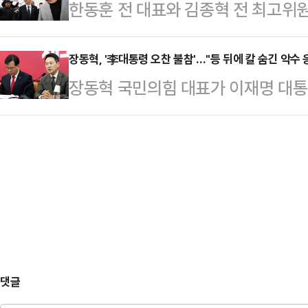
한동훈 전 대표와 김종혁 전 최고위원
한 ‘월간 재정동향 2월호’에 따르면 
원은 재판소원법을 겨냥해 "4심제 법
까지 진행되면서 국민의힘 내부 긴장
억원이다. 전년 대비 37조4000억
과됐다. 이것은 명백…
이와 관련해 침묵 기조를 이어가며 일
장동혁, '李대통령 오찬 불참'…"등 뒤에 칼 숨긴 악수 
581조2000억원이다. 총지출은 62
장동혁 국민의힘 대표가 이재명 대통
취하고 있다.지방선거를 앞둔 상황에
조3000억원 증가했다. 지출 증가 폭
"한 손으로는 등 뒤에 칼을 숨기고, 
는 것 아니냐는 지적이 제기되는 가운
합재…
없다"고 밝혔다.장동혁 대표는 12일
율의 반등에도 뚜렷한 동력이 되지 
무리 봐도 오늘 오찬은 이이 대통령과
리위원회 독립성을 내세운 거리두기
는 게 맞는 것 같다"며 이같이 말했
양상이다.배현진 의원은…
회에서 더불어민주당 주도로 법원의
재판소원법(헌법재판소법) 등을 강행
표는 "이것이 …
댓글