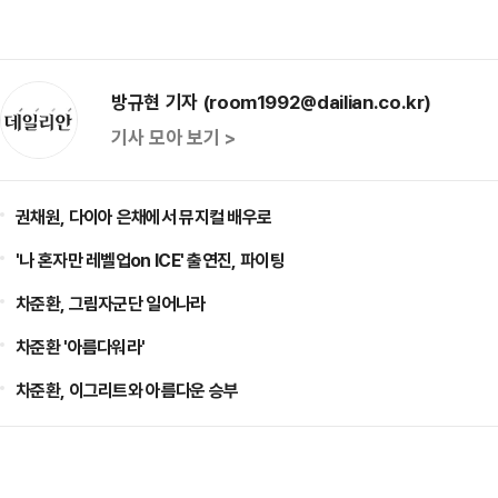
방규현 기자 (room1992@dailian.co.kr)
기사 모아 보기 >
권채원, 다이아 은채에서 뮤지컬 배우로
'나 혼자만 레벨업on ICE' 출연진, 파이팅
차준환, 그림자군단 일어나라
차준환 '아름다워라'
차준환, 이그리트와 아름다운 승부