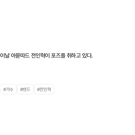
이날 아묻따드 전인혁이 포즈를 취하고 있다.
#가수
#밴드
#전인혁