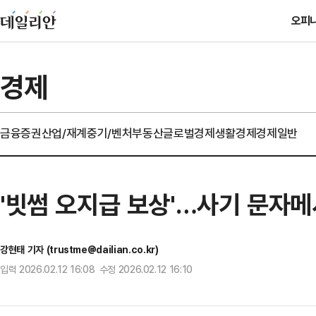
오피
경제
금융
증권
산업/재계
중기/벤처
부동산
글로벌경제
생활경제
경제일반
'빗썸 오지급 보상'…사기 문자
강현태 기자 (trustme@dailian.co.kr)
입력 2026.02.12 16:08 수정 2026.02.12 16:10