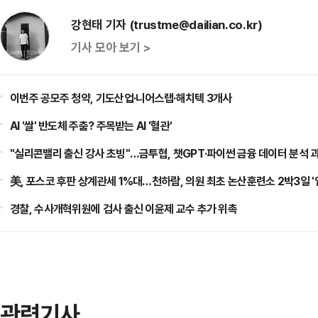
강현태 기자 (trustme@dailian.co.kr)
기사 모아 보기 >
이번주 공모주 청약, 기도산업·니어스랩·해치텍 3개사
AI '쌀' 반도체 주춤? 주목받는 AI '혈관'
"실리콘밸리 출신 강사 초빙"…금투협, 챗GPT·파이썬 금융 데이터 분석 
美, 포스코 후판 상계관세 1%대…천하람, 의원 최초 논산훈련소 2박3일 '
경찰, 수사개혁위원에 검사 출신 이윤제 교수 추가 위촉
관련기사