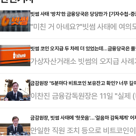
빗썸 사태 '방치'한 금융당국은 당당한가 [기자수첩-증
"미친 거 아녜요?"빗썸 사태에 여의
급 직원 1명 재량으로 62조원 규모
템이 말이 되느냐는 것이다.'내부통제
빗썸 코인 오지급 두 차례 더 있었는데…금융당국은 
가상자산거래소 빗썸의 오지급 사례가
실 단계별 승인 절차는 가장 기초적인
지 못했던 것으로 확인됐다.11일 
원을 이체할 때도 수령자와 금액을 
금융감독원장은 '빗썸에서 작은 오지급
금감원장 "5분마다 비트코인 보유잔고 확인? 너무 
한 번 더 내역을 되묻기도 한다.허
이찬진 금융감독원장은 11일 "실제 
고 얘기하고 있는데 확인할 수 있느냐
쏟아지는 가운데 금융당국도 목소리를
시간으로 일치되는 연동 시스템이 돼
씀하신 부분을 점검하도록 하겠다"면
하겠다는 입…
다.이 원장은 이날 국회 정무위원회 
금감원장, 빗썸 사태에 '헛웃음'…'걸음마 감독체계' 
다"고 말했다.금융당국이 빗썸의 과
안일한 직원 조치 등으로 비트코인이 
확인하는 것이 사실 짧은 게 아니라 
다는 뜻으로 풀이된다.이 원장은 "