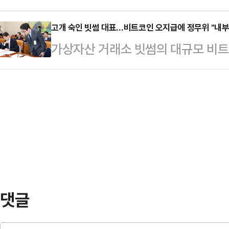
데 가상자산사업자 관련 내부통제 시
당국에 따르면, 업비트가 실제 비트
파악하려면 실제로 검사를 …
국은 연이틀 점검회의를 개최하는 등
고개 숙인 빗썸 대표…비트코인 오지급에 정무위 "내부통
하는 것과 딜리, 빗썸은 하루마다 관
가상자산 거래소 빗썸의 대규모 비트
자에 대한 세밀한 감독·조사체계는 
썸의 허술한 시스템이 도마에 올랐지
랐다. 정무위원회는 거래소 내부통제
'감독 공백' 보완이 시급해졌다는 
한다는 입장을 밝…
사전 점검이 부족했다며 금융당국 책
를 강조하며 전통 금융권에 대한 관
회는 11일 서울 여의도 국회에서 빗
로도 시야를 넓힐 필요가 커졌다는 
현안질의를 개최했다. 여야 의원들은
도 금감원에서 개최된 2026…
가 사실상 작동하지 않은 구조"라고
에는 이찬진 금융감독원장, 권대영 
석원(FIU) 제도운영기획관,…
댓글