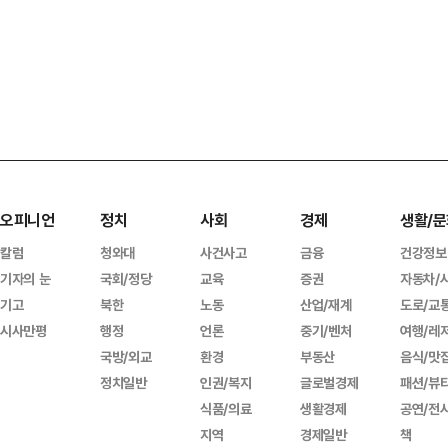
오피니언
정치
사회
경제
생활/문
칼럼
청와대
사건사고
금융
건강정보
기자의 눈
국회/정당
교육
증권
자동차/
기고
북한
노동
산업/재계
도로/교
시사만평
행정
언론
중기/벤처
여행/레
국방/외교
환경
부동산
음식/맛
정치일반
인권/복지
글로벌경제
패션/뷰
식품/의료
생활경제
공연/전
지역
경제일반
책