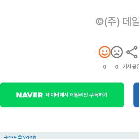
©(주) 데
기사 공
0
0
네이버에서 데일리안 구독하기