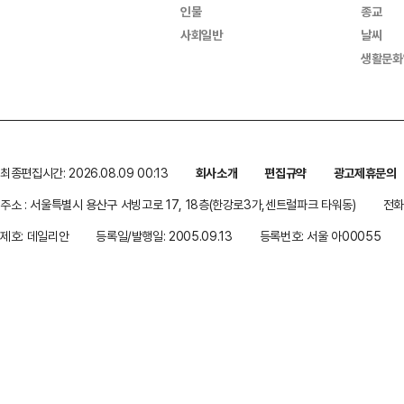
인물
종교
사회일반
날씨
생활문화
최종편집시간: 2026.08.09 00:13
회사소개
편집규약
광고제휴문의
주소 : 서울특별시 용산구 서빙고로 17, 18층(한강로3가,센트럴파크 타워동)
전화 
제호: 데일리안
등록일/발행일: 2005.09.13
등록번호: 서울 아00055