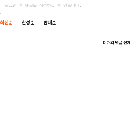
최신순
찬성순
반대순
0 개의 댓글 전