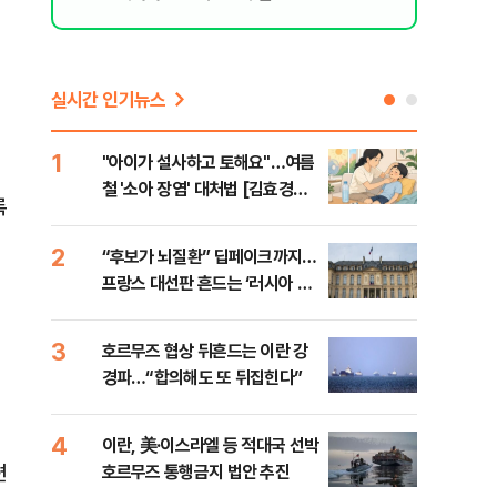
실시간 인기뉴스
1
6
"아이가 설사하고 토해요"…여름
[인
철 '소아 장염' 대처법 [김효경의
인사
록
데일리 헬스]
2
7
“후보가 뇌질환” 딥페이크까지…
“한
프랑스 대선판 흔드는 ‘러시아 검
사우
성
은손’
맹 
3
8
호르무즈 협상 뒤흔드는 이란 강
"실
경파…“합의해도 또 뒤집힌다”
투협
분석
4
9
이란, 美·이스라엘 등 적대국 선박
[데
편
호르무즈 통행금지 법안 추진
켜진