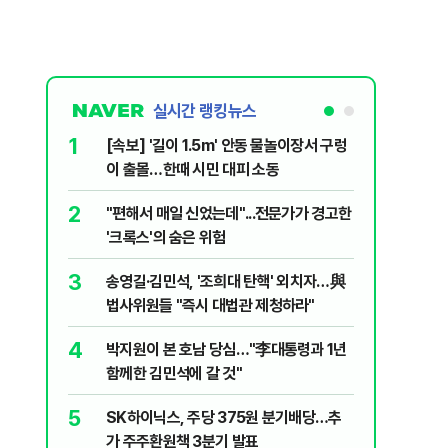
실시간 랭킹뉴스
1
6
[속보] '길이 1.5m' 안동 물놀이장서 구렁
'국장만 
이 출몰…한때 시민 대피 소동
'부글부글
2
7
"편해서 매일 신었는데"...전문가가 경고한
“우크라
'크록스'의 숨은 위험
유 3만t
3
8
송영길·김민석, '조희대 탄핵' 외치자…與
정청래 "
법사위원들 "즉시 대법관 제청하라"
민석 "자
4
9
박지원이 본 호남 당심…"李대통령과 1년
이란, 美
함께한 김민석에 갈 것"
즈 통행금
5
10
SK하이닉스, 주당 375원 분기배당…추
[데일리 
가 주주환원책 3분기 발표
민...홈