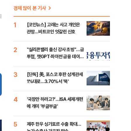
경제 많이 본 기사
지
1
[코인뉴스] 고래는 사고 개인은
관망…비트코인 엇갈린 신호
2
"실리콘밸리 출신 강사 초빙"…금
투협, 챗GPT·파이썬 금융 데이터
분석 과정 개설
3
[단독] 美, 포스코 후판 상계관세
1%대로…3.70%서 '뚝'
4
'국장만 하라고?'…ISA 세제개편
에 개미 '부글부글'
5
제주 한우 싱가포르 수출 확대…