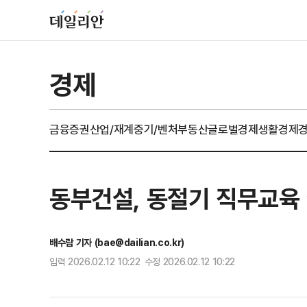
경제
금융
증권
산업/재계
중기/벤처
부동산
글로벌경제
생활경제
동부건설, 동절기 직무교육 
배수람 기자 (bae@dailian.co.kr)
입력 2026.02.12 10:22 수정 2026.02.12 10:22