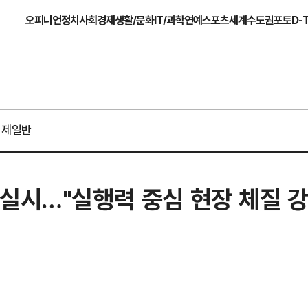
오피니언
정치
사회
경제
생활/문화
IT/과학
연예
스포츠
세계
수도권
포토
D-
경제일반
실시…"실행력 중심 현장 체질 강