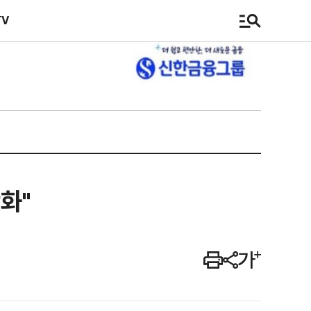
TV
화"