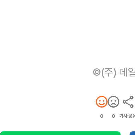
©(주) 데
기사 공
0
0