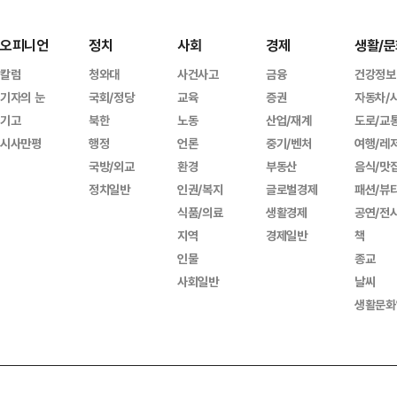
오피니언
정치
사회
경제
생활/문
칼럼
청와대
사건사고
금융
건강정보
기자의 눈
국회/정당
교육
증권
자동차/
기고
북한
노동
산업/재계
도로/교
시사만평
행정
언론
중기/벤처
여행/레
국방/외교
환경
부동산
음식/맛
정치일반
인권/복지
글로벌경제
패션/뷰
식품/의료
생활경제
공연/전
지역
경제일반
책
인물
종교
사회일반
날씨
생활문화