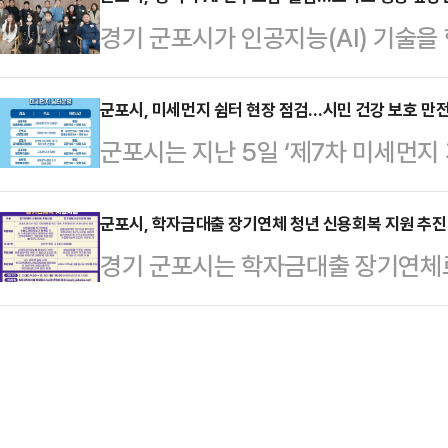
본격 운영에 들어갔다고 밝혔다.이번에
기 위한 것이다.해당 부지는 산본신
경기 군포시가 인공지능(AI) 기술을
미터, 세로 3.25미터 규모의 양면형
돼 있었으나, 수십 년간 개발이 이뤄
시민 중심의 스마트 행정을 구현하고
14번지 일원에 설치했다.이를 통해
먼지 발생 등으로 주민…
는 지난 9일 하은호 시장과 직원 11
군포시, 미세먼지 쉼터 현장 점검…시민 건강 보호 만
과 대피 요령 등 긴급 정보를 시민
군포시는 지난 5일 ‘제7차 미세먼지
임’을 공식 출범했다고 밝혔다.이번 
특히 기상특보나 재난 현황 등 주요 
운영 중인 미세먼지 쉼터를 방문해 시
고와 창의적 시민서비스 실현을 목표
독성을 높이고 …
시했다고 8일 밝혔다.이번 점검은 
군포시, 학자금대출 장기연체 청년 신용회복 지원 추진
방식으로 운영된다.단순한 기술 학습
경기 군포시는 학자금대출 장기연체로
에 따라 고농도 미세먼지로부터 시민,
(AX·Administrative Transf
들의 신용회복과 경제적 자립을 지원하
호하기 위한 조치로 진행됐다.시는 
이…
기연체자 지원사업’을 추진한다고 밝
상태 등을 집중적으로 살폈다.군포
덜고 경제활동 재기를 돕기 위한 것
높아지는 겨울철 시민들이 쾌적하게 
원과 학자금 조기상환 지원을 병행한
공공시설 일부를 활용…