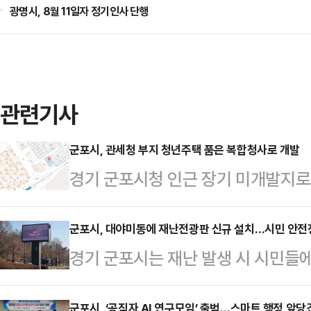
광명시, 8월 11일자 정기인사 단행
관련기사
군포시, 관세청 부지 청년주택 품은 복합청사로 개발
경기 군포시청 인근 장기 미개발지로
년주택이 결합된 복합공간으로 새롭게
번지 일원 기획재정부 소유 관세청 
군포시, 대야미동에 재난전광판 신규 설치…시민 안전
경기 군포시는 재난 발생 시 시민들
시했다고 밝혔다.이번 결정은 미활용
해 대야미동 도장터널 인근에 재난전
를 효율적으로 활용하고, 청년 주거
군포시, ‘공직자 AI 연구모임’ 출범…스마트 행정 앞당