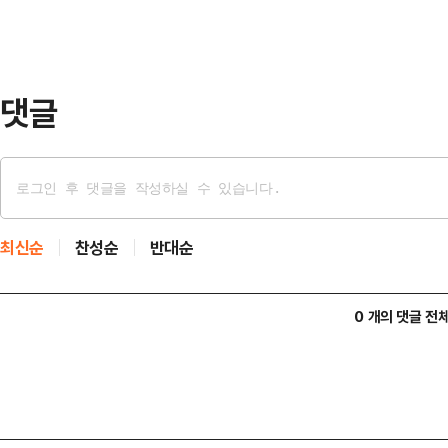
장기연체로 신용도판단정보(연체정보
체결할 때 필요한 초입금과 원리금 
회복의 기회를 제공한다.또한…
댓글
최신순
찬성순
반대순
0 개의 댓글 전