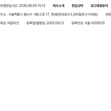
최종편집시간: 2026.08.09 15:12
회사소개
편집규약
광고제휴문의
주소 : 서울특별시 용산구 서빙고로 17, 18층(한강로3가,센트럴파크 타워동)
전화 
제호: 데일리안
등록일/발행일: 2005.09.13
등록번호: 서울 아00055