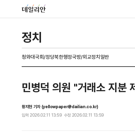
정치
청와대
국회/정당
북한
행정
국방/외교
정치일반
민병덕 의원 "거래소 지분 
황지현 기자 (yellowpaper@dailian.co.kr)
입력 2026.02.11 13:59 수정 2026.02.11 13:59