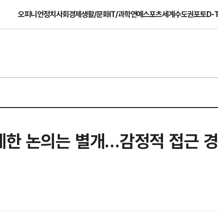
오피니언
정치
사회
경제
생활/문화
IT/과학
연예
스포츠
세계
수도권
포토
D-
제한 논의는 별개…감정적 접근 경