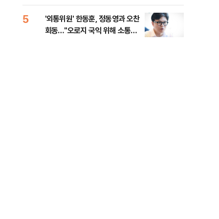
5
10
'외통위원' 한동훈, 정동영과 오찬
무등
회동…"오로지 국익 위해 소통할
대납
것"