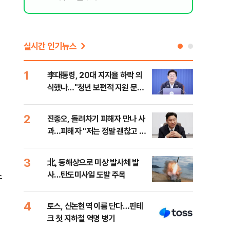
실시간 인기뉴스
1
6
李대통령, 20대 지지율 하락 의
[내
식했나…"청년 보편적 지원 문턱
찍는
낮춰야"
2
7
진종오, 돌려차기 피해자 만나 사
북한
과…피해자 "저는 정말 괜찮고 징
사일
계 원치 않아"
발
3
8
北, 동해상으로 미상 발사체 발
레버
소
사…탄도미사일 도발 주목
막히
4
9
토스, 신논현역 이름 단다…핀테
대우
크 첫 지하철 역명 병기
임 