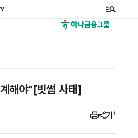
TV
계해야"[빗썸 사태]