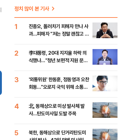
정치 많이 본 기사
지
1
진종오, 돌려차기 피해자 만나 사
과…피해자 "저는 정말 괜찮고 징
계 원치 않아"
2
李대통령, 20대 지지율 하락 의
식했나…"청년 보편적 지원 문턱
낮춰야"
3
'외통위원' 한동훈, 정동영과 오찬
회동…"오로지 국익 위해 소통할
것"
4
北, 동해상으로 미상 발사체 발
사…탄도미사일 도발 주목
5
북한, 동해상으로 단거리탄도미