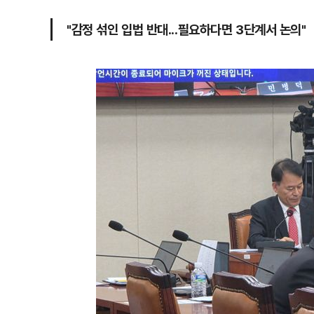
"감정 섞인 입법 반대...필요하다면 3단계서 논의"