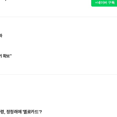
+네이버 구독
화
거 확보"
, 정청래에 '옐로카드'?