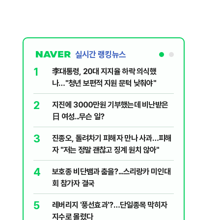
실시간 랭킹뉴스
1
6
李대통령, 20대 지지율 하락 의식했
'화장실서
나…"청년 보편적 지원 문턱 낮춰야"
기하던 男
2
7
지진에 3000만원 기부했는데 비난받은
"41도 넘
日 여성...무슨 일?
가 경고한
3
8
진종오, 돌려차기 피해자 만나 사과…피해
정청래, 
자 "저는 정말 괜찮고 징계 원치 않아"
대고 대통
4
9
보호종 비단뱀과 춤을?...스리랑카 미인대
"우리가 
회 참가자 결국
다" 허지
5
10
레버리지 '풍선효과'?…단일종목 막히자
北, 동해
지수로 몰렸다
사일 도발