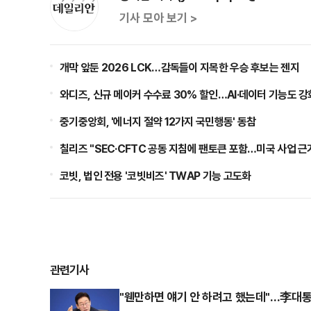
기사 모아 보기 >
개막 앞둔 2026 LCK…감독들이 지목한 우승 후보는 젠지
와디즈, 신규 메이커 수수료 30% 할인…AI·데이터 기능도 강
중기중앙회, '에너지 절약 12가지 국민행동' 동참
칠리즈 "SEC·CFTC 공동 지침에 팬토큰 포함…미국 사업 근
코빗, 법인 전용 '코빗비즈' TWAP 기능 고도화
관련기사
"웬만하면 얘기 안 하려고 했는데"…李대통령