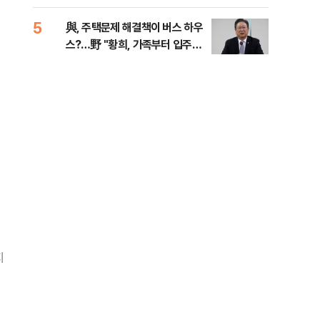
다
5
10
與, 주택문제 해결책이 버스 하우
SK
스?…野 "황희, 가족부터 입주해
당…
라"
지