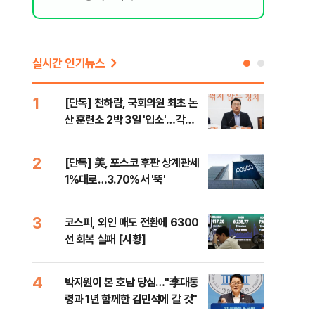
실시간 인기뉴스
1
6
[단독] 천하람, 국회의원 최초 논
韓·
산 훈련소 2박 3일 '입소'…각개
처음
전투·야간행군 한다
2
7
[단독] 美, 포스코 후판 상계관세
2개
1%대로…3.70%서 '뚝'
케미
(종
3
8
코스피, 외인 매도 전환에 6300
폭염
선 회복 실패 [시황]
제…
36
4
9
박지원이 본 호남 당심…"李대통
[데
령과 1년 함께한 김민석에 갈 것"
원이