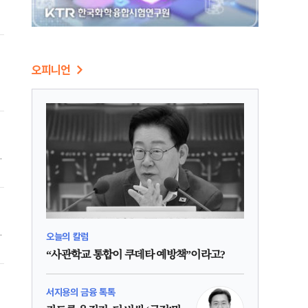
을
오피니언
해
투
0
발
오늘의 칼럼
“사관학교 통합이 쿠데타 예방책”이라고?
서지용의 금융 톡톡