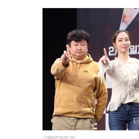
ⓒ데일리안 방규현 기자