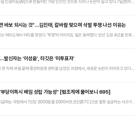
실 인공지능(AI)으로 만들어진 가상 인간인 것으로 드러나 논란이 일고 있다.7일(현지시
서 활동하고 있는 샴쌍둥이 인플루언서 발레리아와 카밀라는 화려한 외모와 패션, 일상 등
로워를 확보한 이들은 비키니 사진을 게시하거나 '패티시'(Fetish·특정 사물이나 신체에
올리며 주목을 받았다.하지만 해당 샴쌍둥이는 AI로 만들…
면 바보 되시는 것"…김진태, 칼바람 맞으며 삭발 투쟁 나선 이유는
여의도에서 머리를 깎았다. '투쟁'의 머리띠도 질끈 동여맸다. 민선 도정 4년을 전후
의도의 칼바람을 맞은 김 지사는 '긴 싸움'에 대비해 체력을 보존하려는 듯, 나지막한 목소
라고 씁쓸하게 웃었다.강원특별자치도를 이끄는 김진태 지사가 지난 9일 국회 앞 계단에서
'푸대접'을 넘어 '무대접'으로 치닫고 있는 강원도 상황과 …
발신자는 '이성윤', 타깃은 '미투표자'
가 한 차례 부결 끝에 중앙위원회 문턱을 넘었던 과정에서, 새로운 논란이 뒤따르고 있다. 
전화를 걸어 투표를 독려했다는 주장이다. 문제의 전화 발신자는 '친청'(친정청래)계로 분
들 사이에선 이를 단순한 독려가 아닌 사실상의 압박으로 받아들였다는 반응이 나온다.1
 '1인 1표제' 관련 당헌 개정안 투표 종료 약 3시간을 앞…
부당이득시 배임 성립 가능성" [법조계에 물어보니 695]
하는 과정에서 1인당 2000원을 2000비트코인(BTC)으로 잘못 송금하는 사고가 
반환 책임과 형사 책임이 인정될지 주목된다. 법조계에서는 민사상 부당이득 반환 책임이 성
능성을 두고는 해석이 엇갈리고 있다.10일 가상자산 업계와 법조계에 따르면 지난 6일 오
을 지급하는 과정에서 '원' 단위를 '비트코인(BTC)'으로 잘못…