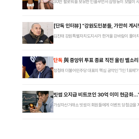
30만 팔로워를 보유한 인플루언서 샴쌍둥이 모델이 사
간) 영국 데일리메일은 최근 한 소셜미디어(SNS)에
공유하고 있다.계정 개설 두 달 만에 30만명이 넘는 팔
대한 성적 집착)라는 문구가 적힌 상의를 입은 사진을 
[단독 인터뷰] "강원도민분들, 가만히 계시
김진태 강원특별자치도지사가 한겨울 강바람이 몰아치는 
벌써 세 번째의 국회 농성이다. 하루 종일 살을 에는 여
리로 "마음이 스산하지, 이 정도 추운 것쯤이야……"
전격적으로 삭발을 단행하고 투쟁에 돌입한 것은 다시금 
단독
與 중앙위 투표 종료 직전 울린 벨소리…
정청래 더불어민주당 대표의 핵심 공약인 '1인 1표제'
표에 참여하지 않은 중앙위원에게 일부 지도부가 직접 
류되는 이성윤 최고위원으로 확인됐다. 원외 중앙위원
일 데일리안 취재를 종합하면, 일부 중앙위원은 지난 3일
빗썸 오지급 비트코인 30억 이미 현금화…"
가상자산거래소 빗썸이 회원들에게 이벤트 당첨금을 지급
생한 가운데, 이를 매도·처분한 고객에 대해 민사상 
립한다는 데 대체로 의견이 일치하지만, 형사 처벌 가
후 7시 빗썸이 '랜덤박스' 이벤트 참여 고객에게 당첨금