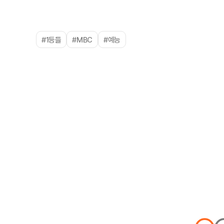
#1등들
#MBC
#예능