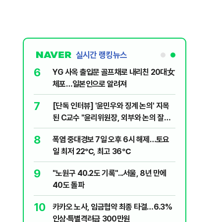
실시간 랭킹뉴스
1
6
송영길·김민석, '조희대 탄핵' 외치자…與
YG 사옥
법사위원들 "즉시 대법관 제청하라"
체포…일
2
7
하닉 프리마켓 하한가 논란에…NXT "12
[단독 인
일부터 상·하한가 주문금지"
된 C교수
된 행위"
3
8
"탕탕탕" 태국 고교서 총격...8학년 학생
폭염 중대
용의자 포함 7명 숨져
일 최저 
4
9
"편해서 매일 신었는데"...전문가가 경고한
"노원구 4
'크록스'의 숨은 위험
40도 돌
5
10
전당대회 투표 한창인데…민주당 당원 1.7
카카오 노
만명 개인정보 유출
인상·특별