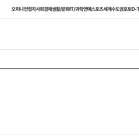
오피니언
정치
사회
경제
생활/문화
IT/과학
연예
스포츠
세계
수도권
포토
D-