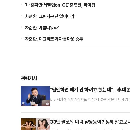
'나 혼자만 레벨업on ICE' 출연진, 파이팅
차준환, 그림자군단 일어나라
차준환 '아름다워라'
차준환, 이그리트와 아름다운 승부
관련기사
"웬만하면 얘기 안 하려고 했는데"…李대통령
6·3 지방선거가 4개월도 채 남지 않은 가운데 이재명
주재한 국무회의 모두발언에서 "웬만하면 국회에 이런 얘
황은 과거의 평상시와 좀 다르다. 현재와 같은 입법 
"국제사회의 불안정성이 매우 높고, 또 국가 간 경쟁이
33만 팔로워 미녀 샴쌍둥이? 정체 알고보