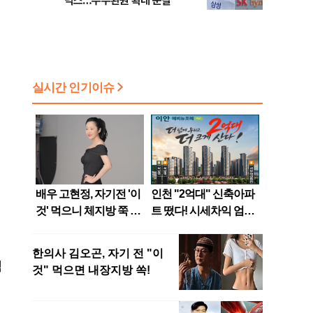
닉스…주주환원 확대 눈길
점