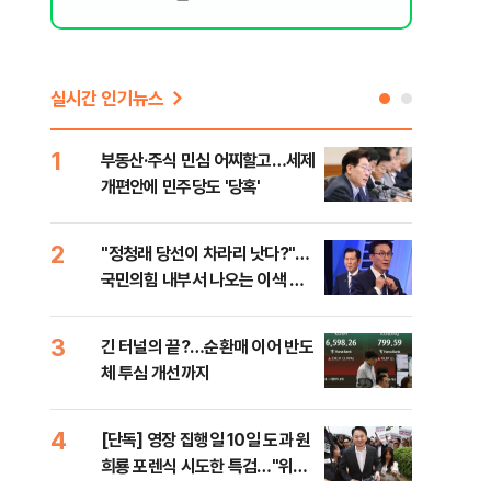
실시간 인기뉴스
1
6
부동산·주식 민심 어찌할고…세제
코스
개편안에 민주당도 '당혹'
후퇴
2
7
​"정청래 당선이 차라리 낫다?"…
안양
국민의힘 내부서 나오는 이색 셈
진 
법
3
8
긴 터널의 끝?…순환매 이어 반도
검찰
체 투심 개선까지
건…
수첩
4
9
[단독] 영장 집행일 10일 도과 원
경산
희룡 포렌식 시도한 특검…"위법
표 