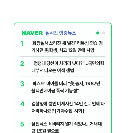
실시간 랭킹뉴스
1
6
'화장실서 쓰러진 채 발견' 킥복싱 연습 경
부동산·
기하던 男학생, 사고 12일 만에 사망
에 민주당
2
7
​"정청래 당선이 차라리 낫다?"…국민의힘
[속보] 
내부서 나오는 이색 셈법
8
李대통령 
3
'빅쇼트' 마이클 버리 "美 증시, 1987년
18.8%
블랙먼데이급 폭락 가능성"
9
‘풀옵션 
4
검찰청에 쌓인 미제사건 14만 건…언제 다
날 1만대
처리하나요? [기자수첩-사회]
10
日 구마모
5
삼전닉스 레버리지 열기 식었나…거래대
'흔들'
금 1조원 밑으로