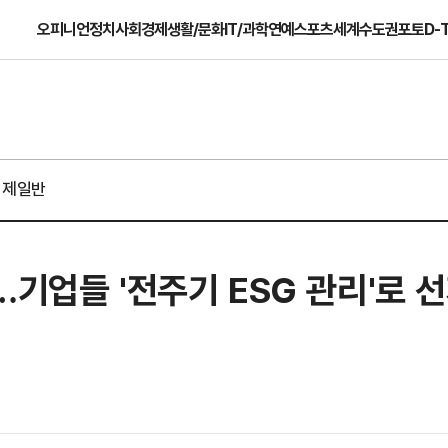
오피니언
정치
사회
경제
생활/문화
IT/과학
연예
스포츠
세계
수도권
포토
D-
경제일반
…기업들 '전주기 ESG 관리'로 