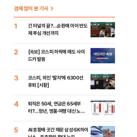
경제 많이 본 기사
1
긴 터널의 끝?…순환매 이어 반도
체 투심 개선까지
2
[속보] 코스피 하락에 매도 사이
드카 발동
3
코스피, 외인 ‘팔자’에 6300선
후퇴 [시황]
4
퇴직은 50세, 연금은 65세부
터?…청년, 명품·여행 대신 노후
준비 [Now 2.30]
5
AI 호황에 곳간 채운 삼성·SK하이