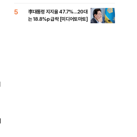
증거 수집" 지적
5
10
李대통령 지지율 47.7%…20대
[속
는 18.8%p 급락 [미디어토마토]
드카
이
체