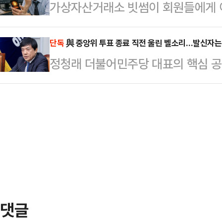
가상자산거래소 빗썸이 회원들에게 
는 '긴 싸움'에 대비해 체력을 보존하
가 적힌 상의를 입은 사진을 올리며
당 2000원을 2000비트코인(BT
산하지, 이 정도 추운 것쯤이야……
AI로 만들…
데, 이를 매도·처분한 고객에 대해 
단독
與 중앙위 투표 종료 직전 울린 벨소리…발신자는 '
이끄는 김진태 지사가 지난 9일 국
정청래 더불어민주당 대표의 핵심 공약인
주목된다. 법조계에서는 민사상 부당
고 투쟁에 돌입한 것은 다시금 '푸대접
앙위원회 문턱을 넘었던 과정에서, 
의견이 일치하지만, 형사 처벌 가능
도 상황과 …
여하지 않은 중앙위원에게 일부 지도
가상자산 업계와 법조계에 따르면 지난
는 주장이다. 문제의 전화 발신자는 
트 참여 고객에게 당첨금을 지급하는 
고위원으로 확인됐다. 원외 중앙위원
(BTC)'으로 잘못…
실상의 압박으로 받아들였다는 반응이
면, 일부 중앙위원은 지난 3일 '1인 
간을 앞…
댓글