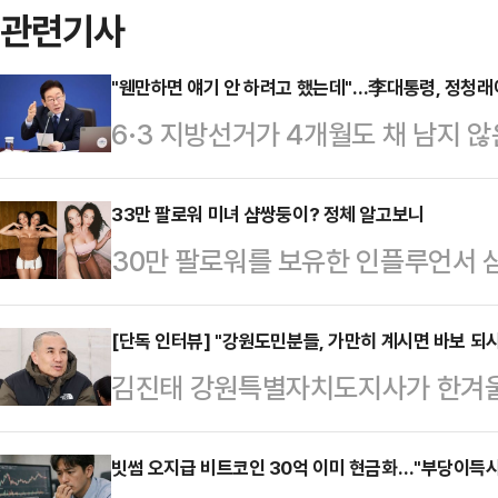
관련기사
"웬만하면 얘기 안 하려고 했는데"…李대통령, 정청래에
6·3 지방선거가 4개월도 채 남지 
도를 질타하며 작심 발언을 쏟아냈다
국무회의 모두발언에서 "웬만하면 국
33만 팔로워 미녀 샴쌍둥이? 정체 알고보니
30만 팔로워를 보유한 인플루언서 
늘 말씀을 좀 드려야 될 것 같다"며
만들어진 가상 인간인 것으로 드러나 
상시와 좀 다르다. 현재와 같은 입
데일리메일은 최근 한 소셜미디어(S
[단독 인터뷰] "강원도민분들, 가만히 계시면 바보 되
적으로 대처하기가 매우 어렵다"고 
김진태 강원특별자치도지사가 한겨울
루언서 발레리아와 카밀라는 화려한 
이 매우 높고, 또 국가 간 경쟁이 
깎았다. '투쟁'의 머리띠도 질끈 동여
계정 개설 두 달 만에 30만명이 넘
국과의 통상 협…
번째의 국회 농성이다. 하루 종일 살
빗썸 오지급 비트코인 30억 이미 현금화…"부당이득시 
게시하거나 '패티시'(Fetish·특정