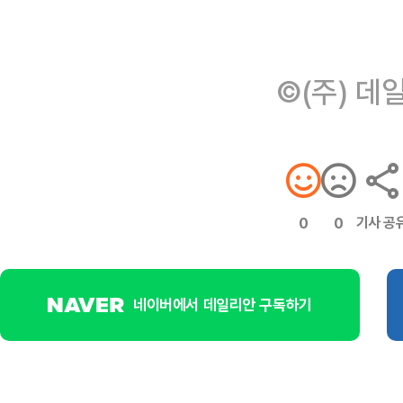
©(주) 데
기사 공
0
0
네이버에서 데일리안 구독하기