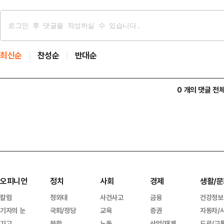
최신순
찬성순
반대순
0 개의 댓글 전
오피니언
정치
사회
경제
생활/문
칼럼
청와대
사건사고
금융
건강정보
기자의 눈
국회/정당
교육
증권
자동차/
기고
북한
노동
산업/재계
도로/교