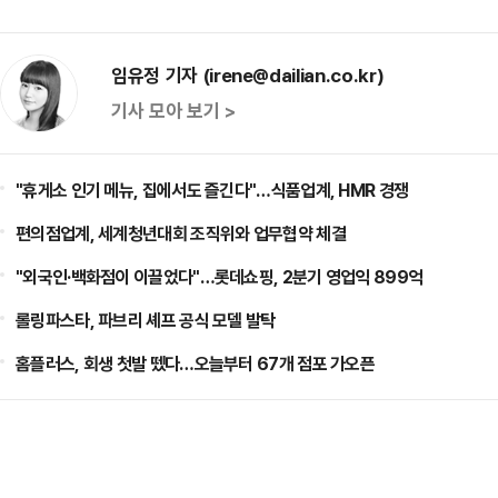
임유정 기자 (irene@dailian.co.kr)
기사 모아 보기 >
"휴게소 인기 메뉴, 집에서도 즐긴다"…식품업계, HMR 경쟁
편의점업계, 세계청년대회 조직위와 업무협약 체결
"외국인·백화점이 이끌었다"…롯데쇼핑, 2분기 영업익 899억
롤링파스타, 파브리 셰프 공식 모델 발탁
홈플러스, 회생 첫발 뗐다…오늘부터 67개 점포 가오픈