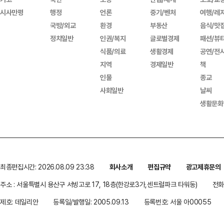
시사만평
행정
언론
중기/벤처
여행/레
국방/외교
환경
부동산
음식/맛
정치일반
인권/복지
글로벌경제
패션/뷰
식품/의료
생활경제
공연/전
지역
경제일반
책
인물
종교
사회일반
날씨
생활문화
최종편집시간: 2026.08.09 23:38
회사소개
편집규약
광고제휴문의
주소 : 서울특별시 용산구 서빙고로 17, 18층(한강로3가,센트럴파크 타워동)
전화 
제호: 데일리안
등록일/발행일: 2005.09.13
등록번호: 서울 아00055