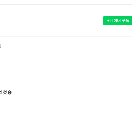
+네이버 구독
력
 첫 승