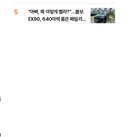
해야"
40
5
10
"아빠, 왜 이렇게 빨라?"…볼보
"삼
EX90, 640마력 품은 패밀리카
中창
[시승기]
통
빙