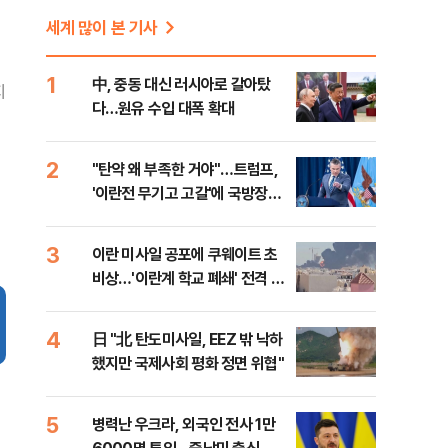
세계 많이 본 기사
1
中, 중동 대신 러시아로 갈아탔
지
다…원유 수입 대폭 확대
2
"탄약 왜 부족한 거야"…트럼프,
'이란전 무기고 고갈'에 국방장관
질책
3
이란 미사일 공포에 쿠웨이트 초
비상…'이란계 학교 폐쇄' 전격 명
령
4
日 "北 탄도미사일, EEZ 밖 낙하
했지만 국제사회 평화 정면 위협"
5
병력난 우크라, 외국인 전사 1만