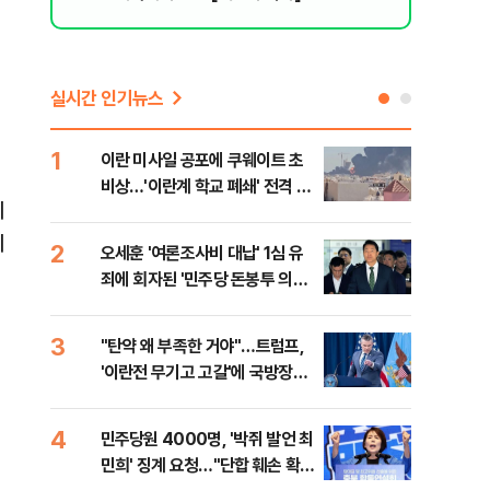
실시간 인기뉴스
1
6
이란 미사일 공포에 쿠웨이트 초
日 
비상…'이란계 학교 폐쇄' 전격 명
했지
레
령
이
2
7
오세훈 '여론조사비 대납' 1심 유
보완
죄에 회자된 '민주당 돈봉투 의
은 
혹'…왜?
3
8
"탄약 왜 부족한 거야"…트럼프,
'경
'이란전 무기고 고갈'에 국방장관
조준
질책
금폭
4
9
민주당원 4000명, '박쥐 발언 최
병력
민희' 징계 요청…"단합 훼손 확인
60