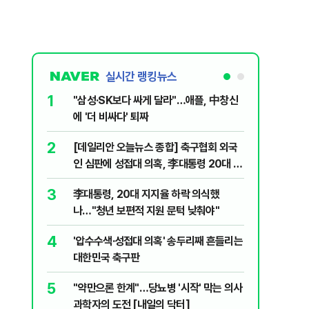
실시간 랭킹뉴스
1
6
"삼성·SK보다 싸게 달라"…애플, 中창신
오세훈 '
에 '더 비싸다' 퇴짜
된 '민주
2
7
[데일리안 오늘뉴스 종합] 축구협회 외국
지진에 
인 심판에 성접대 의혹, 李대통령 20대 지
日 여성..
지율 하락 의식했나, 삼전닉스 올인은 금
3
8
李대통령, 20대 지지율 하락 의식했
보완수사
물, SK하이닉스 프리마켓 시초가 논란 재
나…"청년 보편적 지원 문턱 낮춰야"
몫됐나
점화, 김민석 "과반 승리 가능성 99%" 등
4
9
'압수수색·성접대 의혹' 송두리째 흔들리는
레버리지 
대한민국 축구판
지수로 
5
10
"약만으론 한계"…당뇨병 '시작' 막는 의사
"솟구친 
과학자의 도전 [내일의 닥터]
유공장 화