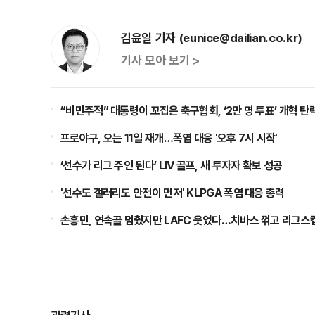
김윤일 기자 (eunice@dailian.co.kr)
기사 모아 보기 >
“비민주적” 대통령이 꼬집은 축구협회, ‘2만 명 투표’ 개혁 탄
프로야구, 오는 11일 재개…폭염 대응 '오후 7시 시작'
‘선수가 리그 주인 된다’ LIV 골프, 새 투자자 확보 성공
'선수도 갤러리도 안전이 먼저' KLPGA 폭염 대응 총력
손흥민, 연속골 멈췄지만 LAFC 웃었다…치바스 꺾고 리그스컵