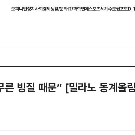
오피니언
정치
사회
경제
생활/문화
IT/과학
연예
스포츠
세계
수도권
포토
D-
무른 빙질 때문” [밀라노 동계올림