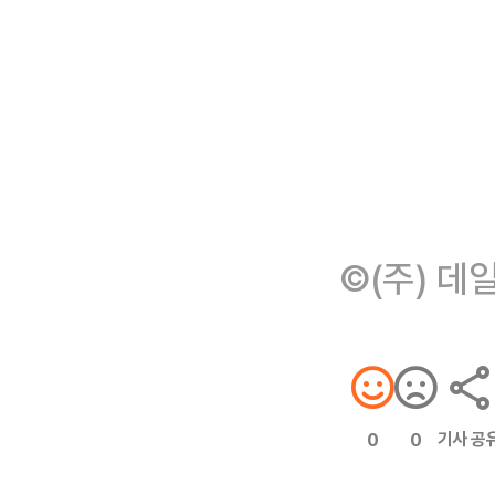
©(주) 데
기사 공
0
0