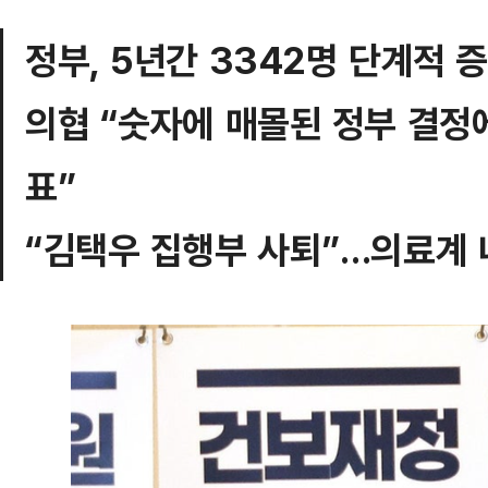
정부, 5년간 3342명 단계적 
의협 “숫자에 매몰된 정부 결정
표”
“김택우 집행부 사퇴”…의료계 