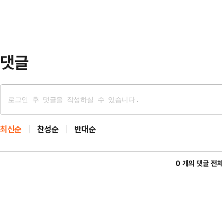
공영제에 대한 입장 등이다.그는 "1
공공기여제도의 첫 적용 대상지로 
"현대가 사옥을 …
댓글
최신순
찬성순
반대순
0 개의 댓글 전