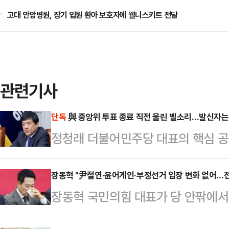
고대 안암병원, 장기 입원 환아 보호자에 웰니스키트 전달
관련기사
단독
與 중앙위 투표 종료 직전 울린 벨소리…발신자는 '
정청래 더불어민주당 대표의 핵심 공약인
앙위원회 문턱을 넘었던 과정에서, 
여하지 않은 중앙위원에게 일부 지도
장동혁 "尹절연·윤어게인·부정선거 입장 변화 없어…전
장동혁 국민의힘 대표가 당 안팎에서 
는 주장이다. 문제의 전화 발신자는 
구에 대해 "지금 논란이 되는 계엄, 탄
고위원으로 확인됐다. 원외 중앙위원