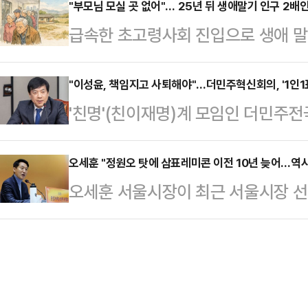
부정선거 이 모든 문제에 대해 전당
"부모님 모실 곳 없어"… 25년 뒤 생애말기 인구 2배
실상의 압박으로 받아들였다는 반응이
급속한 초고령사회 진입으로 생애 말
다"고 말했다.장동혁 대표는 10일 문
면, 일부 중앙위원은 지난 3일 '1인 
요양·돌봄·장례 등 생애말기 필수 
사람이 그걸 달리 해석하거나 달리
간을 앞…
로 나타났다.그러나 현행 공급 구조
"이성윤, 책임지고 사퇴해야"…더민주혁신회의, '1인1
다고 할 수 있겠지만, 단어 한 마디
'친명'(친이재명)계 모임인 더민주전
없을 정도로 지역별 양극화와 수급 
말씀드렸다"며 "공식적으로 밝혀온 
회 투표 당시, 공교롭게도 투표를 
다.10일 한국은행 경제연구원과 조사
극단 성…
다는 의혹이 불거진 이성윤 최고위
오세훈 "정원오 탓에 삼표레미콘 이전 10년 늦어…역
회와 생애말기 필수산업의 활성화' 
오세훈 서울시장이 최근 서울시장 
회의는 10일 논평을 통해 "투표 사
난해 29만2000만명으로 집계됐다.
대해 "역시 민주당이구나 하는 생각을
이같이 밝혔다.앞서 본지는 이 최고위
중증 돌봄과 임종 준비가 …
일 서울시청에서 열린 신년 기자간
외 중앙위원을 대상으로 전화를 걸어 
라는 요청에 "몇 가지 사례를 통해 
다. 문제는 단순한 투표 독려를 넘어
다.오 시장이 언급한 '몇 가지 사례'
혹이 제기된 상…