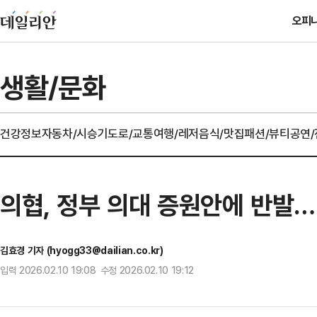
오피
생활/문화
건강정보
자동차/시승기
도로/교통
여행/레저
음식/맛집
패션/뷰티
공연
의협, 정부 의대 증원안에 반발…
김효경 기자 (hyogg33@dailian.co.kr)
입력 2026.02.10 19:08 수정 2026.02.10 19:12