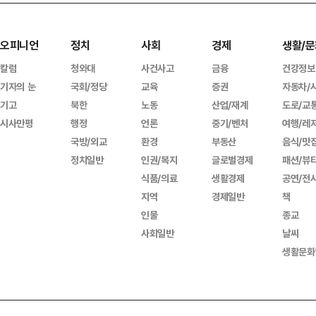
오피니언
정치
사회
경제
생활/문
칼럼
청와대
사건사고
금융
건강정보
기자의 눈
국회/정당
교육
증권
자동차/
기고
북한
노동
산업/재계
도로/교
시사만평
행정
언론
중기/벤처
여행/레
국방/외교
환경
부동산
음식/맛
정치일반
인권/복지
글로벌경제
패션/뷰
식품/의료
생활경제
공연/전
지역
경제일반
책
인물
종교
사회일반
날씨
생활문화