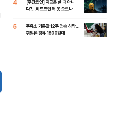
4
9
[주간코인] 지금은 살 때 아니
‘탄
다?…비트코인 왜 못 오르나
“유
지
5
10
주유소 기름값 12주 연속 하락…
'속
휘발유·경유 1800원대
6시
타개