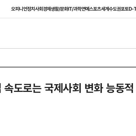
오피니언
정치
사회
경제
생활/문화
IT/과학
연예
스포츠
세계
수도권
포토
D-
법 속도로는 국제사회 변화 능동적