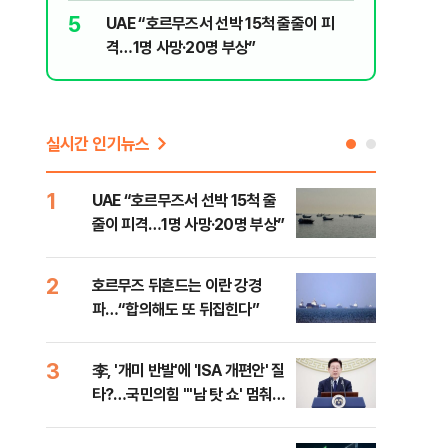
10
'속도·물
5
UAE “호르무즈서 선박 15척 줄줄이 피
부동산 회
격…1명 사망·20명 부상”
실시간 인기뉴스
1
6
UAE “호르무즈서 선박 15척 줄
이란
줄이 피격…1명 사망·20명 부상”
의…
다"
2
7
호르무즈 뒤흔드는 이란 강경
‘3
파…“합의해도 또 뒤집힌다”
공기
3
8
李, '개미 반발'에 'ISA 개편안' 질
이란
타?…국민의힘 "'남 탓 쇼' 멈춰
호르
라"