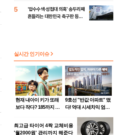
5
'압수수색·성접대 의혹' 송두리째
에
흔들리는 대한민국 축구판 등
[8/7(금) 데일리안 출근길 뉴스]
제
태
추
은
고
국
주
더
오