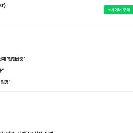
kr)
+네이버 구독
난제 '첩첩산중'
중"
 임명"