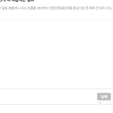
부 갈등 봉합에 나서는 흐름을 보이면서 친한(한동훈)계를 중심으로 한 계파 간 대치 구도
후 원내와의 소통을 사실상 끊은 채 당권 장악에 주력하면서, 소장파 및 친한계에서는 이를
장기화될 가능성이 커지고 있다.국민의힘은 9일 국회에서 최고위원회의를 열어 일명 '친한
서 당 윤리위원회는 김 전 최고위원에게 품위유지 의무 및…