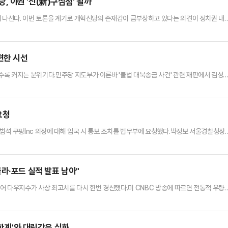
 야권 '신(新)구심점' 될까
에 나선다. 이번 토론을 계기로 개혁신당의 존재감이 급부상하고 있다는 의견이 정치권 내
 범야권 승률이 크지 않다는 판단에서다. 이에 개혁신당의 '연대 없는 연대 효과'가 급부
는 한국사 강사 출신 보수 유튜버 전한길(본명 전유관)씨와 오는 25일 '부정선거'를 주
 언론사 등에 관한 실무 조율을 진행 중으로, 토론 방식은 …
편한 시선
록 커지는 분위기다.민주당 지도부가 이른바 '불법 대북송금 사건' 관련 재판에서 김성
(내란·김건희·해병대원) 특검에서 미진했던 부분을 추가 수사하는 2차 종합특검 후보로 
려지면서, 당청 갈등은 정점을 찍는 모습이다.그동안 당청은 정 대표가 주도하고 있는 조국
을 두고 파열음을 노출해 왔다.9일 청와대는 공개적인 대응은 하고 …
요청
범석 쿠팡Inc 의장에 대해 입국 시 통보 조치를 법무부에 요청했다.박정보 서울경찰청장
됐는데 일부는 조사가 진행 중이고, 해외에 있는 사람도 많아서 입국시 통보 조치를 해놓
.조치 대상에는 김범석 의장도 포함됐다고 덧붙였다. 미국 국적인 김 의장은 최근 한국 
참석을 피해 왔다.앞서 국회 청문회 위증 혐의 등을 받는 해…
라·포드 실적 발표 남아"
어 다우지수가 사상 최고치를 다시 한번 경신했다.미 CNBC 방송에 따르면 전통적 우량
 19.15포인트(0.038%) 상승한 5만 134,82에 장을 마쳤다. 대형주 위주의 스탠
%) 상승한 6964.80에, 기술주 중심의 나스닥 종합지수는 207.46(0.90%)포인트 
체 제조업체 엔비디아와 브로드컴은 이…
친한계'와 대립각은 심화