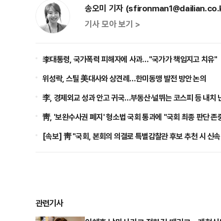
송오미 기자 (sfironman1@dailian.co.
기사 모아 보기 >
李대통령, 국가폭력 피해자에 사과…"국가가 책임지고 치유"
위성락, 스틸 美대사와 상견례…한미동맹 발전 방안 논의
李, 경제외교 성과 안고 귀국…부동산·널뛰는 코스피 등 내치 
靑, '보완수사권 폐지' 형소법 국회 통과에 "국회 최종 판단 존
[속보] 靑 "국회, 본회의 의결로 특별감찰관 후보 추천 시 신속
관련기사