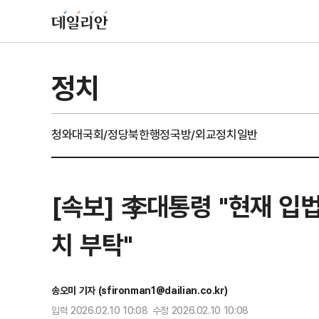
정치
청와대
국회/정당
북한
행정
국방/외교
정치일반
[속보] 李대통령 "현재 입
치 부탁"
송오미 기자 (sfironman1@dailian.co.kr)
입력 2026.02.10 10:08 수정 2026.02.10 10:08