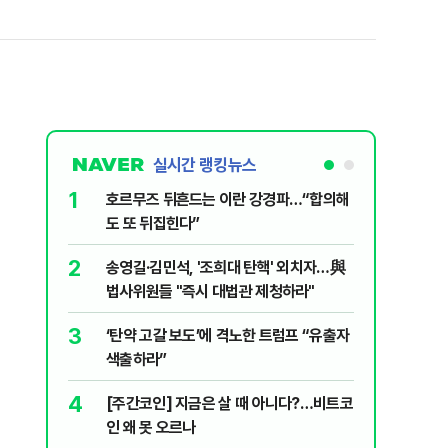
실시간 랭킹뉴스
1
6
호르무즈 뒤흔드는 이란 강경파…“합의해
입추 하루
도 또 뒤집힌다”
37도'…
있는 치료
2
7
송영길·김민석, '조희대 탄핵' 외치자…與
AI '쌀'
법사위원들 "즉시 대법관 제청하라"
8
지구촌 덮
3
‘탄약 고갈 보도’에 격노한 트럼프 “유출자
기도 끊
색출하라”
9
“우크라
4
[주간코인] 지금은 살 때 아니다?…비트코
정제유 3
인 왜 못 오르나