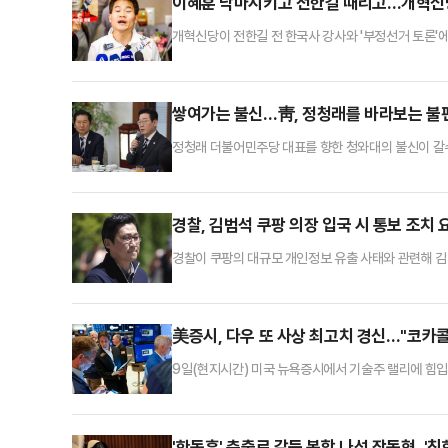
이혜훈 낙마시키고 전한길 때리고…개혁신당,
개혁신당이 전한길 전 한국사 강사와 '부정선거 토론'
서 커지고 있다. 이대로라면 4개월을 남겨둔 지방선거의
상하고 있다.9일 정치권에 따르면 이준석 개혁신당 대표
로 토론하자는데 잠정 합의했다. 현재 토론 방식과 중계
쌓여가는 불신…靑, 정청래를 바라보는 불
정청래 더불어민주당 대표를 향한 청와대의 불신이 갈수
전 쌍방울 회장의 변호를 맡았던 전준철 변호사를 3대
천하고, 이 대통령이 강한 불쾌감을 드러낸 것으로 알
혁신당과의 합당 논란과 정부의 검찰개혁 후속 입법 등
경찰, 김범석 쿠팡 의장 입국 시 통보 조치 
경찰이 쿠팡의 대규모 개인정보 유출 사태와 관련해 김
9일 정례 기자간담회에서 "여러 사람이 피의자로 고발
국내에 들어오면 바로 조사할 수 있도록 했다"고 밝혔다
회의 출석 요구가 있을 때마다 해외 체류 등을 이유로 
美증시, 다우 또 사상 최고치 경신…"코카콜
9일(현지시간) 미국 뉴욕증시에서 기술주 랠리에 힘입
로 구성된 다우존스30 산업평균지수는 이날 전 거래일보다
드앤드푸어스(S&P) 500지수는 32.50포인트(0.47
른 2만 3238.67에 각각 거래를 마감했다.미 반도
'한동훈' 축출로 갈등 봉합 나선 장동혁, '