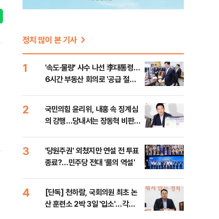
정치 많이 본 기사
1
'속도·물량' 사수 나선 李대통령…
6시간 부동산 회의로 '공급 절벽'
타개 총력전
2
국민의힘 윤리위, 내홍 속 징계심
의 강행…당내서는 장동혁 비판
목소리
3
'당원주권' 외쳤지만 연설 전 투표
종료?…민주당 전대 '룰의 역설'
4
[단독] 천하람, 국회의원 최초 논
산 훈련소 2박 3일 '입소'…각개
전투·야간행군 한다