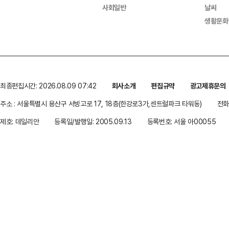
사회일반
날씨
생활문화
최종편집시간: 2026.08.09 07:42
회사소개
편집규약
광고제휴문의
주소 : 서울특별시 용산구 서빙고로 17, 18층(한강로3가,센트럴파크 타워동)
전화 
제호: 데일리안
등록일/발행일: 2005.09.13
등록번호: 서울 아00055