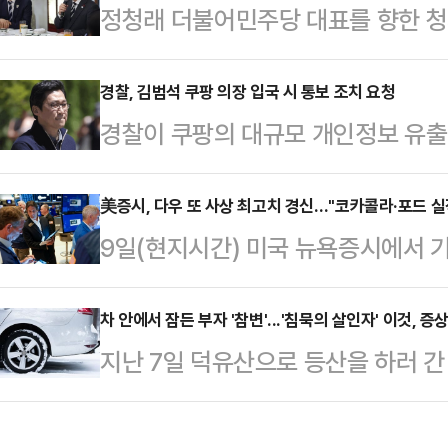
정청래 더불어민주당 대표를 향한 청
판단에서다. 이에 개혁신당의 '연대 
민주당 지도부가 이른바 '불법 대북송
정치권에 따르면 이준석 개혁신당 대
울 회장의 변호를 맡았던 전준철 변
경찰, 김범석 쿠팡 의장 입국 시 통보 조치 요청
길(본명 전유관)씨와 오는 25일 '
경찰이 쿠팡의 대규모 개인정보 유출 
에서 미진했던 부분을 추가 수사하는 
했다. 현재 토론 방식과 중계 언론사 
대해 입국 시 통보 조치를 법무부에
령이 강한 불쾌감을 드러낸 것으로 알
론 방식은 …
례 기자간담회에서 "여러 사람이 피
美증시, 다우 또 사상 최고치 경신…"코카콜라·포드 실
습이다.그동안 당청은 정 대표가 주
9일(현지시간) 미국 뉴욕증시에서 
중이고, 해외에 있는 사람도 많아서 
정부의 검찰개혁 후속 입법 등을 두고
고치를 다시 한번 경신했다.미 CNB
오면 바로 조사할 수 있도록 했다"고
개적인 대응은 하고 …
된 다우존스30 산업평균지수는 이날 
차 안에서 잠든 부자 '참변'...'침묵의 살인자' 이것, 
함됐다고 덧붙였다. 미국 국적인 김 
지난 7일 덕유산으로 등산을 하러 간
(0.038%) 상승한 5만 134,82
을 때마다 해외 체류 등을 이유로 참
이 발생했다. 경찰은 가스난로 작동
드푸어스(S&P) 500지수는 32.50포
의 등을 받는 해…
추정했다. 일산화탄소는 무색, 무취,
술주 중심의 나스닥 종합지수는 207.