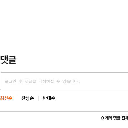
감지하기 힘들어 침묵의 살인자로 불
3238.67에 각각 거래를 마감했다
병원에 따르면 일산화탄소는 가스, 프
은 이…
이 작동하는 차 안에서 장시간 있을 
배기가스를 마실 때, 화재 현장에 있
소될 때 …
댓글
최신순
찬성순
반대순
0 개의 댓글 전