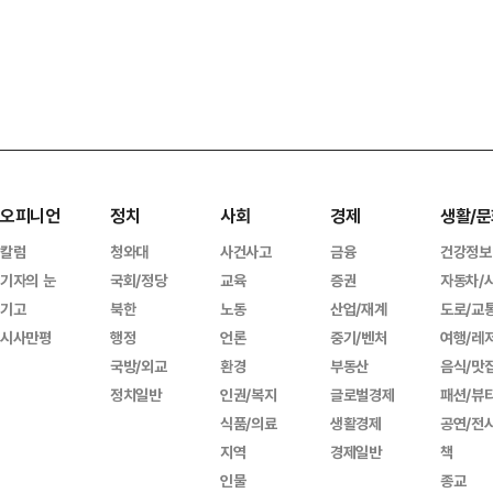
오피니언
정치
사회
경제
생활/문
칼럼
청와대
사건사고
금융
건강정보
기자의 눈
국회/정당
교육
증권
자동차/
기고
북한
노동
산업/재계
도로/교
시사만평
행정
언론
중기/벤처
여행/레
국방/외교
환경
부동산
음식/맛
정치일반
인권/복지
글로벌경제
패션/뷰
식품/의료
생활경제
공연/전
지역
경제일반
책
인물
종교