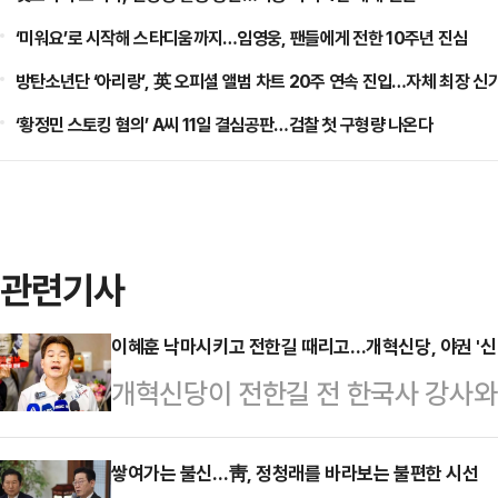
‘미워요’로 시작해 스타디움까지…임영웅, 팬들에게 전한 10주년 진심
방탄소년단 ‘아리랑’, 英 오피셜 앨범 차트 20주 연속 진입…자체 최장 신
‘황정민 스토킹 혐의’ A씨 11일 결심공판…검찰 첫 구형량 나온다
관련기사
이혜훈 낙마시키고 전한길 때리고…개혁신당, 야권 '신
개혁신당이 전한길 전 한국사 강사와 
계기로 개혁신당의 존재감이 급부상
고 있다. 이대로라면 4개월을 남겨
쌓여가는 불신…靑, 정청래를 바라보는 불편한 시선