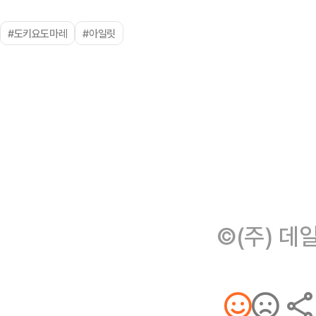
#도키요도마레
#아일릿
©(주) 데