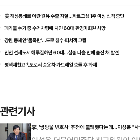
美 해상봉쇄로 이란 원유 수출 차질…하르그섬 1주 이상 선적 중단
폐기물 수거 중 수거차량에 치인 60대 환경미화원 사망
강원 동해안 '물폭탄'…도로 침수·피서객 고립
인천 선재도서 해루질하던 60대…실종 나흘 만에 숨진 채 발견
평택제천고속도로서 승용차 가드레일 충돌 후 화재
관련기사
李, '쌍방울 변호사' 추천에 불쾌했다는데…이성윤 "사