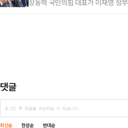
장동혁 국민의힘 대표가 이재명 정부
물 요리나 샐러드 등에 활용된다.들
도 예외가 아니다.자국민이 그 범죄
산 호통쇼가 눈물겹다"며 "외교 참사
다. 오메가 3의 대표적인 효능으로는
문제가 있었던 사실…
전가하며 몸빵을 강요하는 것이 유능
우울증 및 심혈관질환 완화 등이 있다
혁 대표는 9일 국회에서 열린 최고
수를 도와 빈혈 예방에도 효과적이다
이 관세 인상을 압박하자 이 정권은 
수 지방산인 알파…
다"며 "100% 거짓말이었다. 우리
까지 내놓았지만 미국 정부의 입장은
다.미국 하원이 우리…
댓글
최신순
찬성순
반대순