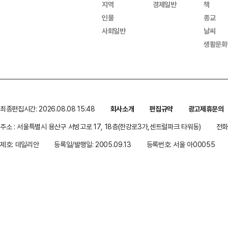
지역
경제일반
책
인물
종교
사회일반
날씨
생활문화
최종편집시간: 2026.08.08 15:48
회사소개
편집규약
광고제휴문의
주소 : 서울특별시 용산구 서빙고로 17, 18층(한강로3가,센트럴파크 타워동)
전화 
제호: 데일리안
등록일/발행일: 2005.09.13
등록번호: 서울 아00055