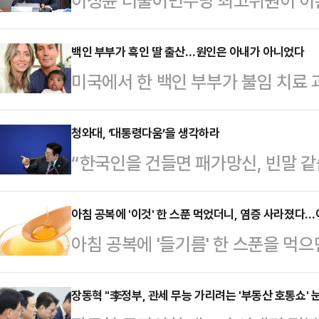
이성윤 더불어민주당 최고위원이 이른
김성태 전 쌍방울 회장의 변호를 맡았
합특검 후보로 추천한 배경에 대해 "
백인 부부가 흑인 딸 출산…원인은 아내가 아니었다
미국에서 한 백인 부부가 불임 치료 
소신을 굽히지 않고 강직하게 수사했
해 생물학적 관계가 없는 흑인 아이를
원은 9일 국회에서 열린 최고위원회의
리다주에 거주하는 티파니 스코어와 
청와대, ‘대통령다움’을 생각하라
가조작, 한동훈 채널A 등 사건 수사
“한국인을 건들면 패가망신, 빈말 같
클리닉 'IVF 라이프'와 이 클리닉
이 말했다.앞서 이재명 대통령은 2
까지!”우리나라 대통령이 최근 SNS
콜 박사를 피고로 오렌지카운티 순회
권창영 변호사를…
크메르 어로도 같은 내용을 게시했다
아침 공복에 '이것' 한 스푼 먹었더니, 염증 사라졌다…
외수정 시술을 위해 해당 병원에 본인
아침 공복에 '들기름' 한 스푼을 먹
향해 생경한 거친 언사를 퍼부었다.
이식하기로 했다. 부부는 2025년 4
한 효과를 가져올 수 있다.들기름은
은 품격을 잃지 말아야 하고 외교적
건강한…
한 향과 풍부한 영양소 덕분에 오랫동
장동혁 "李정부, 관세 무능 가리려는 '부동산 호통쇼' 
국익이며 ‘대통령다움’이다. 어느 