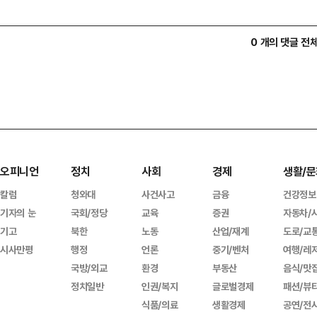
0 개의 댓글 전
오피니언
정치
사회
경제
생활/문
칼럼
청와대
사건사고
금융
건강정보
기자의 눈
국회/정당
교육
증권
자동차/
기고
북한
노동
산업/재계
도로/교
시사만평
행정
언론
중기/벤처
여행/레
국방/외교
환경
부동산
음식/맛
정치일반
인권/복지
글로벌경제
패션/뷰
식품/의료
생활경제
공연/전