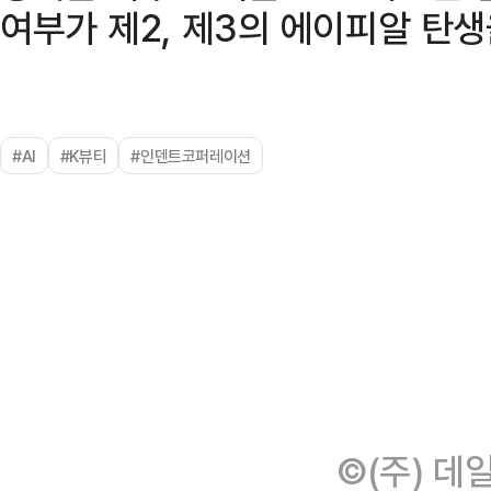
여부가 제2, 제3의 에이피알 탄생
#AI
#K뷰티
#인덴트코퍼레이션
©(주) 데