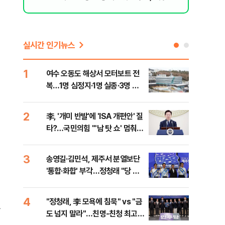
격돌
실시간 인기뉴스
1
6
여수 오동도 해상서 모터보트 전
손현
복…1명 심정지·1명 실종·3명 경
통령
상
2
7
李, '개미 반발'에 'ISA 개편안' 질
UA
타?…국민의힘 "'남 탓 쇼' 멈춰
줄이
라"
3
8
송영길·김민석, 제주서 분열보단
평택
적
'통합·화합' 부각…정청래 "당 공
레일
격해 놓고 뻔뻔해"
4
9
"정청래, 李 모욕에 침묵" vs "금
부산
사
도 넘지 말라"…친명-친청 최고위
아 