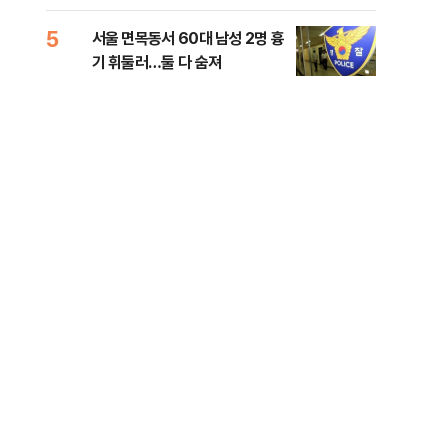
원 후보, 제주서 격돌
5
10
서울 면목동서 60대 남성 2명 흉
호르
기 휘둘러…둘 다 숨져
파…