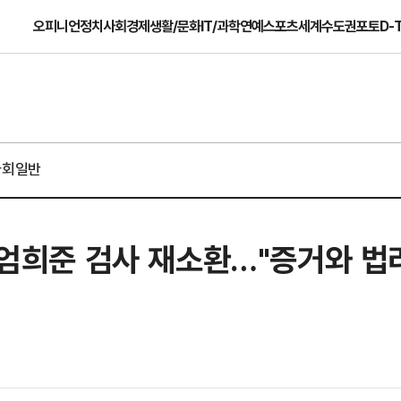
오피니언
정치
사회
경제
생활/문화
IT/과학
연예
스포츠
세계
수도권
포토
D-
사회일반
' 엄희준 검사 재소환…"증거와 법