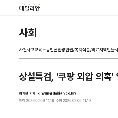
사회
사건사고
교육
노동
언론
환경
인권/복지
식품/의료
지역
인물
상설특검, '쿠팡 외압 의혹
황기현 기자 (kihyun@dailian.co.kr)
입력 2026.02.09 11:19 수정 2026.02.09 11:19