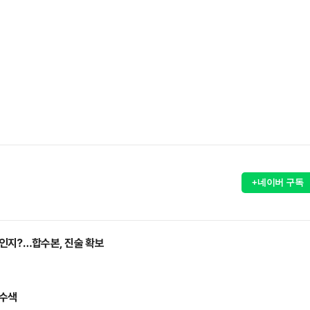
+네이버 구독
 인지?…합수본, 진술 확보
수수색