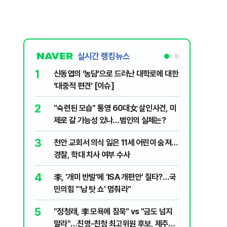
실시간 랭킹뉴스
1
6
신동엽의 ‘농담’으로 드러난 대학로에 대한
입추 하루
‘대중적 편견’ [이슈]
37도'…
있는 치료
2
7
"숙련된 모습" 통영 60대女 살인사건, 미
‘탄약 고
제로 갈 가능성 있나…범인의 실체는?
색출하라
3
8
천안 교회서 의식 잃은 11세 어린이 숨져…
송영길·김
경찰, 학대 치사 여부 수사
합' 부각
4
9
李, '개미 반발'에 'ISA 개편안' 질타?…국
호르무즈
민의힘 "'남 탓 쇼' 멈춰라"
도 또 뒤
5
10
"정청래, 李 모욕에 침묵" vs "금도 넘지
여수 오동
말라"…친명-친청 최고위원 후보, 제주서
심정지·1