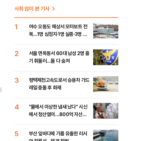
사회 많이 본 기사
1
여수 오동도 해상서 모터보트 전
복…1명 심정지·1명 실종·3명 경
상
2
서울 면목동서 60대 남성 2명 흉
기 휘둘러…둘 다 숨져
3
평택제천고속도로서 승용차 가드
레일 충돌 후 화재
지
4
"물에서 이상한 냄새 났다" 시신
에서 청산염이…800억 자산가
사망 사건의 실체는?
5
부산 앞바다에 기름 유출한 러시