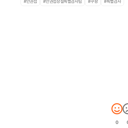
#안권섭
#안권섭상설특별검사팀
#쿠팡
#특별검사
0