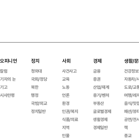
오피니언
정치
사회
경제
생활/문
칼럼
청와대
사건사고
금융
건강정보
기자의 눈
국회/정당
교육
증권
자동차/
기고
북한
노동
산업/재계
도로/교
시사만평
행정
언론
중기/벤처
여행/레
국방/외교
환경
부동산
음식/맛
정치일반
인권/복지
글로벌경제
패션/뷰
식품/의료
생활경제
공연/전
지역
경제일반
책
인물
종교