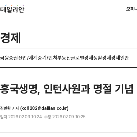
오피
경제
금융
증권
산업/재계
중기/벤처
부동산
글로벌경제
생활경제
경제일반
흥국생명, 인턴사원과 명절 기념
김민환 기자 (kol1282@dailian.co.kr)
입력 2026.02.09 10:24 수정 2026.02.09 10:25