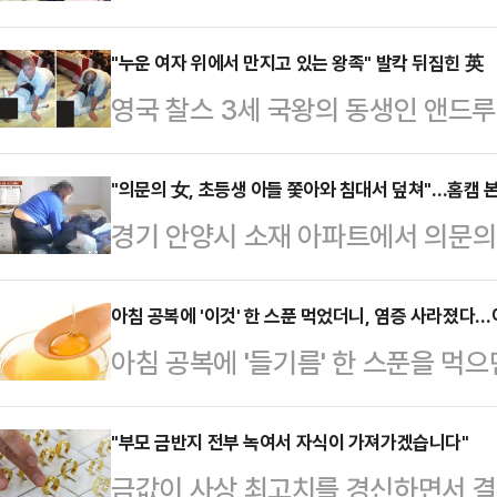
해 생물학적 관계가 없는 흑인 아이를
리다주에 거주하는 티파니 스코어와 
"누운 여자 위에서 만지고 있는 왕족" 발칵 뒤집힌 英
영국 찰스 3세 국왕의 동생인 앤드루
클리닉 'IVF 라이프'와 이 클리닉
손을 대고 있는 사진이 공개돼 파장이 
콜 박사를 피고로 오렌지카운티 순회
무부가 지난달 30일(현지시간) 추가
"의문의 女, 초등생 아들 쫓아와 침대서 덮쳐"…홈캠 본 
외수정 시술을 위해 해당 병원에 본인
경기 안양시 소재 아파트에서 의문의
왕자가 실내 바닥에 누워있는 한 여
이식하기로 했다. 부부는 2025년 4
안까지 따라와 추행한 사건이 발생해 
진에서 앤드루는 바닥에 누워있는 이
건강한…
장'에 따르면 워킹맘인 제보자 A씨는
아침 공복에 '이것' 한 스푼 먹었더니, 염증 사라졌다…
다. 또 다른 사진들에서는 누운 여
아침 공복에 '들기름' 한 스푼을 먹
이 학원이 끝났을 시간임에도 통화가 
거나 여성의 옆구리에 손을 올린 채
한 효과를 가져올 수 있다.들기름은
인했다가 경악했다.회사에서 근무 중
다.BBC는…
한 향과 풍부한 영양소 덕분에 오랫동
"부모 금반지 전부 녹여서 자식이 가져가겠습니다"
있는 여자가 누구냐"고 물었다. 아들
금값이 사상 최고치를 경신하면서 
물 요리나 샐러드 등에 활용된다.들
줌마가 '어떤 연예인 좋아하느냐'고