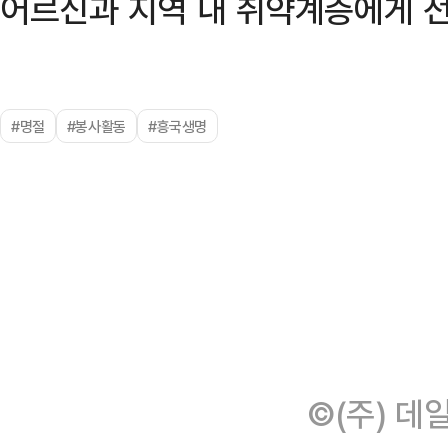
어르신과 지역 내 취약계층에게 
#명절
#봉사활동
#흥국생명
©(주) 데