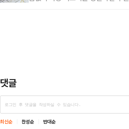
반지를 녹여 새 반지를 만드는 사례가
다. 오메가 3의 대표적인 효능으로는
오는데 계속 집…
르피가로에 따르면 치솟는 금값때문
우울증 및 심혈관질환 완화 등이 있다
을 위해 대안을 찾고 있다. 금값은 
수를 도와 빈혈 예방에도 효과적이다
로 온스당 5천달러를 넘어서기도 했
수 지방산인 알파…
가격이 거의 배가 됐는데도 예비부부
즘은 부모님과 매장에 함께 와서 도
모의 지원을 받기 어려운…
댓글
최신순
찬성순
반대순