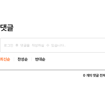
면 집을 얼마든지 사 모을 수 있다는
수백 채씩 집을 사 모으도록 허용하면
밖에…
댓글
최신순
찬성순
반대순
0 개의 댓글 전