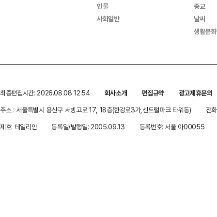
인물
종교
사회일반
날씨
생활문화
최종편집시간: 2026.08.08 12:54
회사소개
편집규약
광고제휴문의
주소 : 서울특별시 용산구 서빙고로 17, 18층(한강로3가,센트럴파크 타워동)
전화 
제호: 데일리안
등록일/발행일: 2005.09.13
등록번호: 서울 아00055