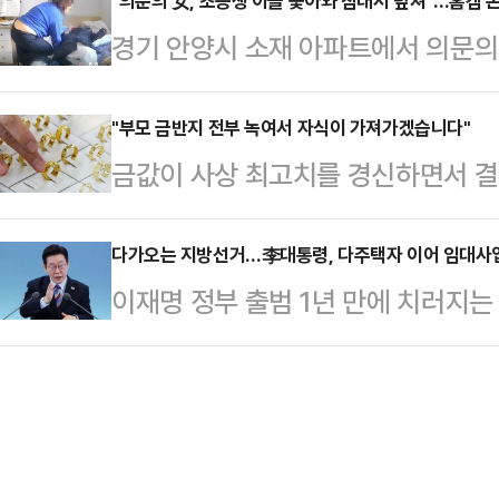
무부가 지난달 30일(현지시간) 추가
"의문의 女, 초등생 아들 쫓아와 침대서 덮쳐"…홈캠 본 
외수정 시술을 위해 해당 병원에 본인
경기 안양시 소재 아파트에서 의문의
왕자가 실내 바닥에 누워있는 한 여
이식하기로 했다. 부부는 2025년 4
안까지 따라와 추행한 사건이 발생해 
진에서 앤드루는 바닥에 누워있는 이
건강한…
장'에 따르면 워킹맘인 제보자 A씨는
"부모 금반지 전부 녹여서 자식이 가져가겠습니다"
다. 또 다른 사진들에서는 누운 여
금값이 사상 최고치를 경신하면서 
이 학원이 끝났을 시간임에도 통화가 
거나 여성의 옆구리에 손을 올린 채
반지를 녹여 새 반지를 만드는 사례가
인했다가 경악했다.회사에서 근무 중
다.BBC는…
르피가로에 따르면 치솟는 금값때문
다가오는 지방선거…李대통령, 다주택자 이어 임대사업
있는 여자가 누구냐"고 물었다. 아들
이재명 정부 출범 1년 만에 치러지는 
을 위해 대안을 찾고 있다. 금값은 
줌마가 '어떤 연예인 좋아하느냐'고
가운데 여권이 '부동산 시장 정상화'
로 온스당 5천달러를 넘어서기도 했
오는데 계속 집…
대통령은 8일 엑스(X·옛 트위터)에
가격이 거의 배가 됐는데도 예비부부
을 공개적으로 지적하며 '매입임대' 
즘은 부모님과 매장에 함께 와서 도
웠다.이 대통령은 "임대용 주택을 건
모의 지원을 받기 어려운…