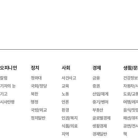
오피니언
정치
사회
경제
생활/문
칼럼
청와대
사건사고
금융
건강정보
기자의 눈
국회/정당
교육
증권
자동차/
기고
북한
노동
산업/재계
도로/교
시사만평
행정
언론
중기/벤처
여행/레
국방/외교
환경
부동산
음식/맛
정치일반
인권/복지
글로벌경제
패션/뷰
식품/의료
생활경제
공연/전
지역
경제일반
책