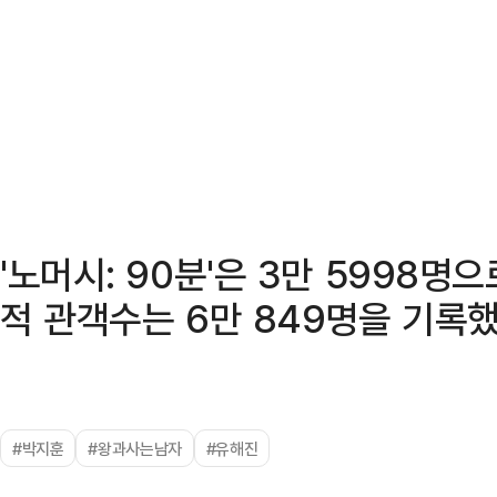
'노머시: 90분'은 3만 5998명
적 관객수는 6만 849명을 기록했
#박지훈
#왕과사는남자
#유해진