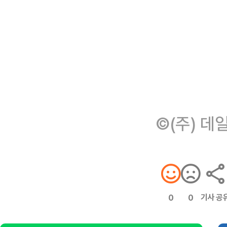
©(주) 데
기사 공
0
0