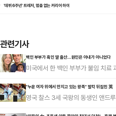
'데뷔 6주년' 트레저, 멈춤 없는 커리어 하이
관련기사
백인 부부가 흑인 딸 출산…원인은 아내가 아니었다
미국에서 한 백인 부부가 불임 치료 
해 생물학적 관계가 없는 흑인 아이를
리다주에 거주하는 티파니 스코어와 
"누운 여자 위에서 만지고 있는 왕족" 발칵 뒤집힌 英
영국 찰스 3세 국왕의 동생인 앤드루
클리닉 'IVF 라이프'와 이 클리닉
손을 대고 있는 사진이 공개돼 파장이 
콜 박사를 피고로 오렌지카운티 순회