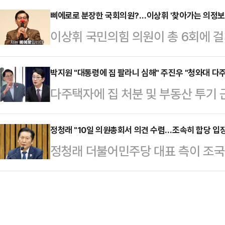
시국회에서 민생·경제 법안 등의 조
분들은 그 기대를 접으시라"고 말했다
삐에로로 분장한 국회의원?…이상휘 '찾아가는 의정보
에 대해 논의했다"며 "입법 추진 상황
이상휘 국민의힘 의원이 총 6회에 
실 실내체육관에서 열린 자신의 토
을 2월 국회 우선 통과 필요 법안으로
고회'를 하는 과정에서 삐에로로 '깜짝
가운데 "저는 그런 사람들을 이기기
리에 속도를 …
관객을 행복하고 즐겁게 해주는 삐
박지원 "대통령에 집 팔라니 심해" 주진우 "청와대 다
위해서 정치하기 때문"이라며 이같이
다주택자에 집 처분 및 부동산 투기
해주는 지역구 국회의원으로서 사명감
을 "제가 제명당해서 앞에 붙일 이름
"본인 사저부터 처분하라"며 국민의
으로 전해졌다.8일 정치권에 따르면
개했다. 그러면…
에서 과도한 정치적 공격이라고 반박
정청래 "10일 의원총회서 의견 수렴…조속히 합당 입장
지 총 6회에 걸쳐 지역구인 경북 포
정청래 더불어민주당 대표 측이 조국
자신의 SNS를 통해 "역대 대통령 
순회하며 '찾아가는 의정보고회'를 진
것에 대해 "10일 의원총회에서 의
다는 이유로 기존 주택을 처분하라는
평생학습관 대강당…
적 조속히 합당 추진에 관한 입장을
이어 "나 역시 대통령 비서실장과 국
변인은 8일 국회에서 열린 기자간담회
파트를 팔라는 요구를 받은 적은 한 