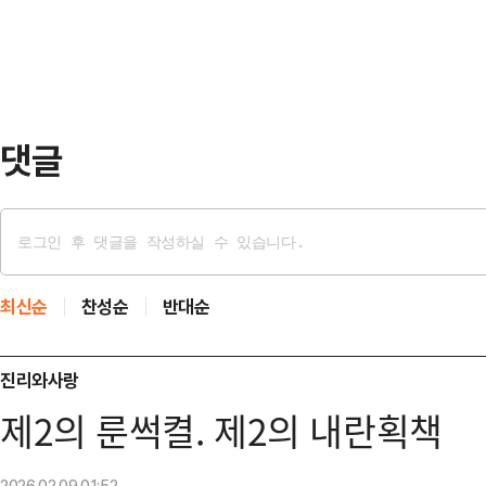
관한 민주당 입장을 밝혀 달라고 말씀
령과 고위 공직자의…
안 이후 우선 당 국회의원들과 여러 
갖고 있다"고 밝혔다.박 수석대변인은
했고 이번주…
댓글
최신순
찬성순
반대순
진리와사랑
제2의 룬썩켤. 제2의 내란획책
2026.02.09
01:52