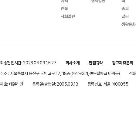
지역
경제일반
책
인물
종교
사회일반
날씨
생활문화
최종편집시간: 2026.08.09 15:27
회사소개
편집규약
광고제휴문의
주소 : 서울특별시 용산구 서빙고로 17, 18층(한강로3가,센트럴파크 타워동)
전화 
제호: 데일리안
등록일/발행일: 2005.09.13
등록번호: 서울 아00055