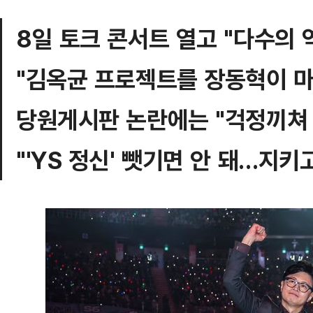
8일 토크 콘서트 열고 "다수의 
"김옥균 프로젝트를 장동혁이 마
당원게시판 논란에는 "걱정끼쳐 
"'YS 정신' 뺏기면 안 돼…지키