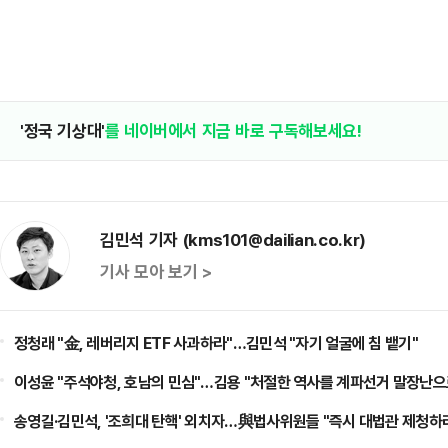
'정국 기상대'
를 네이버에서 지금 바로 구독해보세요!
김민석 기자 (kms101@dailian.co.kr)
기사 모아 보기 >
정청래 "金, 레버리지 ETF 사과하라"…김민석 "자기 얼굴에 침 뱉기"
이성윤 "주석야청, 호남의 민심"…김용 "처절한 역사를 계파선거 말장난으
송영길·김민석, '조희대 탄핵' 외치자…與법사위원들 "즉시 대법관 제청하