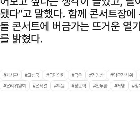
어보고 싶다는 생각이 들었고, 딸
됐다"고 말했다. 함께 콘서트장에 
돌 콘서트에 버금가는 뜨거운 열기
를 밝혔다.
#게시판
#고성국
#국민의힘
#극우
#김영삼
#당무감사위
#윤리위원회
#윤석열
#의원
#장동혁
#전두환
#제명
#징