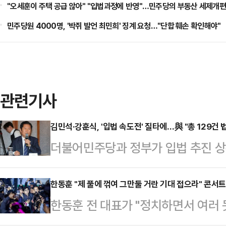
"오세훈이 주택 공급 않아" "입법과정에 반영"…민주당의 부동산 세제개편
민주당원 4000명, '박쥐 발언 최민희' 징계 요청…"단합 훼손 확인해야"
관련기사
김민석·강훈식, '입법 속도전' 질타에…與 "총 129건 
더불어민주당과 정부가 입법 추진 상황
안을 2월 국회 우선 통과 필요 법안
국회의 입법 처리 미흡을 지적한 것
한동훈 "제 풀에 꺾여 그만둘 거란 기대 접으라" 콘서트
한동훈 전 대표가 "정치하면서 여러
수석대변인은 8일 국회에서 고위당정
여러분 앞에 당당히 섰다"며 "제가 