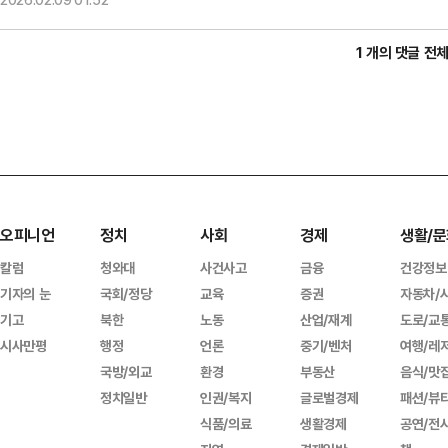
1 개의 댓글 전
오피니언
정치
사회
경제
생활/문
칼럼
청와대
사건사고
금융
건강정보
기자의 눈
국회/정당
교육
증권
자동차/
기고
북한
노동
산업/재계
도로/교
시사만평
행정
언론
중기/벤처
여행/레
국방/외교
환경
부동산
음식/맛
정치일반
인권/복지
글로벌경제
패션/뷰
식품/의료
생활경제
공연/전