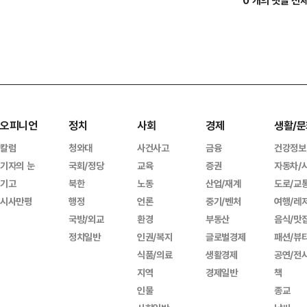
0 개의 댓글 전
오피니언
정치
사회
경제
생활/문
칼럼
청와대
사건사고
금융
건강정보
기자의 눈
국회/정당
교육
증권
자동차/
기고
북한
노동
산업/재계
도로/교
시사만평
행정
언론
중기/벤처
여행/레
국방/외교
환경
부동산
음식/맛
정치일반
인권/복지
글로벌경제
패션/뷰
식품/의료
생활경제
공연/전
지역
경제일반
책
인물
종교