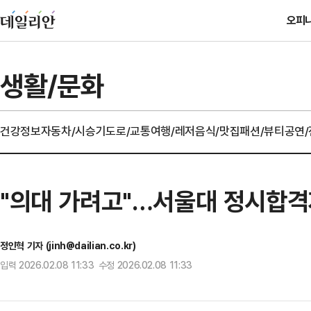
오피
생활/문화
건강정보
자동차/시승기
도로/교통
여행/레저
음식/맛집
패션/뷰티
공연
"의대 가려고"…서울대 정시합격자
정인혁 기자 (jinh@dailian.co.kr)
입력 2026.02.08 11:33 수정 2026.02.08 11:33