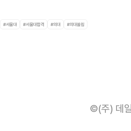
#서울대
#서울대합격
#의대
#의대쏠림
©(주) 데