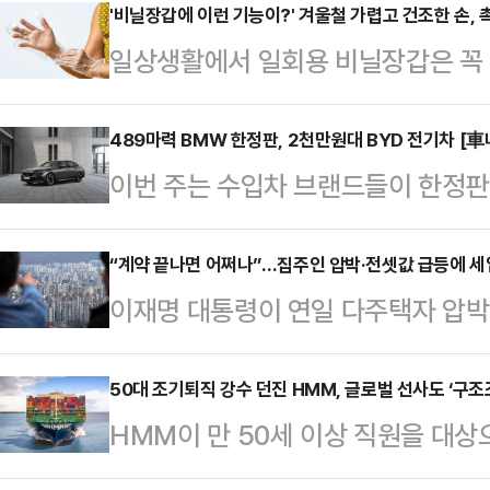
처 장관도 함께 설치고 나섰다. 보
'비닐장갑에 이런 기능이?' 겨울철 가렵고 건조한 손, 
일상생활에서 일회용 비닐장갑은 꼭 
'가짜뉴스'인지 여부는 여전히 아리송
때는 음식 만질 때나 청소할 때 잠깐
판을 통제하려는 발상이자, 대통령과
갑은 양념/식재료 소분, 여행용 칫솔
489마력 BMW 한정판, 2천만원대 BYD 전기차 [
라며 비판을 가했다.이 대통령은 7일
이번 주는 수입차 브랜드들이 한정판
소독 주머니 등으로 활용할 수 있는
링크하면서, 상속세 부담에 나라를 
감을 키웠다. BMW는 5시리즈와 X
갑은 다진 마늘, 파, 양념 등을 비닐
'가짜뉴스'라고 …
셀러 에디션으로 성능과 희소성을 강조
“계약 끝나면 어쩌나”…집주인 압박·전셋값 급등에 세입
냉동 보관하면, 필요할 때마다 손가락
이재명 대통령이 연일 다주택자 압
세워 출퇴근 중심의 전기차 수요를 정조
가족 여행 시 비닐장갑 손가락에 칫
지고 있다. 서울 전역이 토지거래허
스마트 하이브리드’로 패밀리 SUV
면봉,…
되면서 세입자들은 계약 만료 이후 
50대 조기퇴직 강수 던진 HMM, 글로벌 선사도 ‘구
이저에 블랙 에디션을 더했다."잘 
HMM이 만 50세 이상 직원을 대
월세 가격은 급등한 데다 봄 이사철
션 3종 한정 출시BMW가 ‘잘 팔린 
업계 위기 상황이 고스란히 드러나고 
상태여서 주거 선택의 폭이 좁아진 
으로 다…