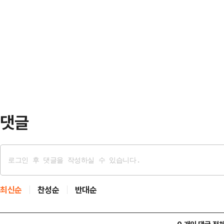
하락한 상황에 시장 악화가 지속될 
한국부동산원에 따르면 2월 1주 서
격적인 구조조정을 시작하고 있다.6
0.13% 올랐다. 서울 아파트 전셋값
일까지 만 50세 이상 직원을 대상으
연속, 1년째 오름세가 지…
다. 2022년 12월 이후 약 3년 
는 “조직 선순환과 경영 효율성 증대
으로 자발…
댓글
최신순
찬성순
반대순