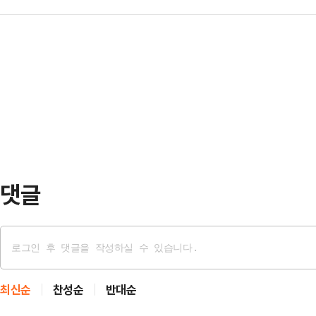
역 의원인 강 의원의 체포동의안이 
별로 보면 개인이 1조792억원 순매
대한 체…
된다. 국민의힘은 강 의원 개인만을 
국인과 기관이 각각 1조643억원, 
금 의혹 전반에 대해 수사해야 한다
있다.코스피 시가총액 상위종목에는 
주진우 국민의힘 의원은 5일 페이스북
억원에 혐의를 한정해서 강선우·김경
은 강선우가 1억 원 받은 사실을 알
다. 강선우가 다른 …
댓글
최신순
찬성순
반대순