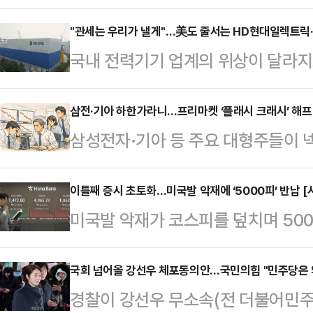
간접적인 공세가 이어지면서 국민의힘
진 의원이 윤민우 위원장이 이끄는 
"관세는 우리가 낼게"…美도 줄서는 HD현대일렉트릭
국내 전력기기 업계의 위상이 달라지고
협위원장들을 향한 경고와 기초단체
환이 맞물리며 글로벌 전력 인프라 
연으로 향하고 있단 시각이 감지되고
릭과 효성중공업이 초고압 변압기 시
삼전·기아 하한가라니…프리마켓 ‘플래시 크래시’ 해
정 특별위원회는 5일 국회에서 기자간
삼성전자·기아 등 주요 대형주들이
에서는 관세 부담까지 감수하겠다는
단체장'을 중앙당 공천관리위원회가 
하한가까지 추락하는 ‘플래시 크래시(Fl
가 바뀌고 있다는 평가가 나온다.5
를 개정했다고 발표했다.현행 국…
대체거래소 넥스트레이드에 따르면 이
이틀째 증시 초토화…미국발 악재에 ‘5000피’ 반납 [
와 송·변전 설비를 안정적으로 공급
미국발 악재가 코스피를 덮치며 50
서 삼성전자는 전 거래일 대비 29.94
사이클의 수혜자로 부상했다.HD현
면 코스피지수는 오전 10시 7분 현재 
거래되며 하한가를 기록했다.기아도 
변압기에 부과되는 관세 전액을…
내린 5022.46을 가리키고 있다. 지
국회 넘어올 강선우 체포동의안…국민의힘 "민주당은 왜
이 외에도 한화오션·두산에너빌리티 
경찰이 강선우 무소속(전 더불어민주
밀린 5013.15에 개장한 뒤 장중 
가로 직행했다.이에 따라 변동성 완화