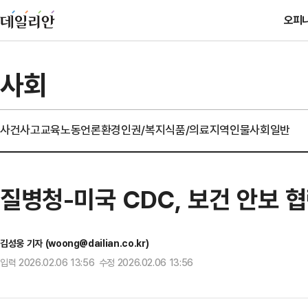
오피
사회
사건사고
교육
노동
언론
환경
인권/복지
식품/의료
지역
인물
사회일반
질병청-미국 CDC, 보건 안보 
김성웅 기자 (woong@dailian.co.kr)
입력 2026.02.06 13:56 수정 2026.02.06 13:56