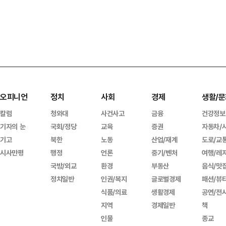
오피니언
정치
사회
경제
생활/문
칼럼
청와대
사건사고
금융
건강정보
기자의 눈
국회/정당
교육
증권
자동차/
기고
북한
노동
산업/재계
도로/교
시사만평
행정
언론
중기/벤처
여행/레
국방/외교
환경
부동산
음식/맛
정치일반
인권/복지
글로벌경제
패션/뷰
식품/의료
생활경제
공연/전
지역
경제일반
책
인물
종교