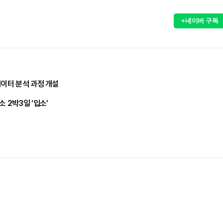
+네이버 구독
데이터 분석 과정 개설
 2박3일 '입소'