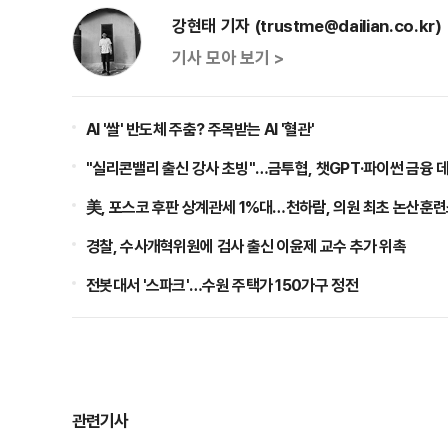
강현태 기자 (trustme@dailian.co.kr)
기사 모아 보기 >
AI '쌀' 반도체 주춤? 주목받는 AI '혈관'
"실리콘밸리 출신 강사 초빙"…금투협, 챗GPT·파이썬 금융 
美, 포스코 후판 상계관세 1%대…천하람, 의원 최초 논산훈련소
경찰, 수사개혁위원에 검사 출신 이윤제 교수 추가 위촉
전봇대서 '스파크'…수원 주택가 150가구 정전
관련기사