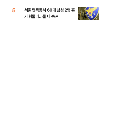
원 후보, 제주서 격돌
5
10
서울 면목동서 60대 남성 2명 흉
호르
기 휘둘러…둘 다 숨져
파…
나