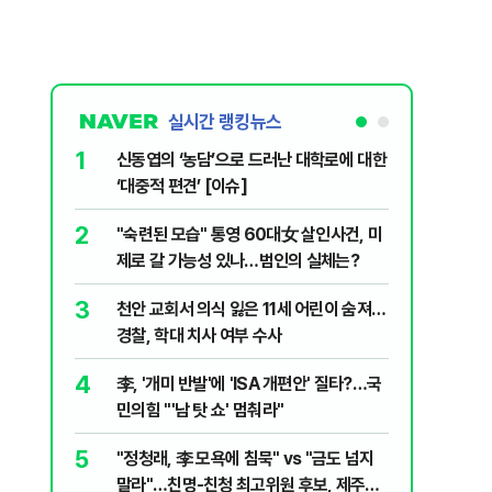
실시간 랭킹뉴스
1
6
신동엽의 ‘농담’으로 드러난 대학로에 대한
입추 하루
‘대중적 편견’ [이슈]
37도'…
있는 치료
2
7
"숙련된 모습" 통영 60대女 살인사건, 미
‘탄약 고
제로 갈 가능성 있나…범인의 실체는?
색출하라
3
8
천안 교회서 의식 잃은 11세 어린이 숨져…
송영길·김
경찰, 학대 치사 여부 수사
합' 부각
4
9
李, '개미 반발'에 'ISA 개편안' 질타?…국
호르무즈
민의힘 "'남 탓 쇼' 멈춰라"
도 또 뒤
5
10
"정청래, 李 모욕에 침묵" vs "금도 넘지
여수 오동
말라"…친명-친청 최고위원 후보, 제주서
심정지·1