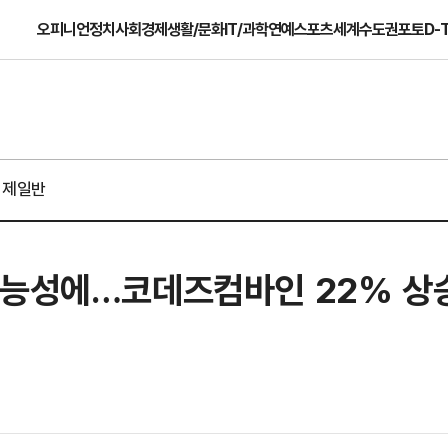
오피니언
정치
사회
경제
생활/문화
IT/과학
연예
스포츠
세계
수도권
포토
D-
경제일반
가능성에…코데즈컴바인 22% 상승