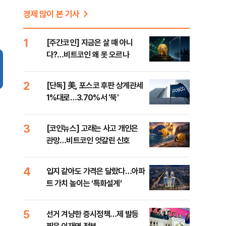
경제 많이 본 기사
1
[주간코인] 지금은 살 때 아니
다?…비트코인 왜 못 오르나
2
[단독] 美, 포스코 후판 상계관세
1%대로…3.70%서 '뚝'
3
[코인뉴스] 고래는 사고 개인은
관망…비트코인 엇갈린 신호
4
입지 같아도 가격은 달랐다…아파
트 가치 높이는 ‘특화설계’
5
선거 겨냥한 증시정책…제 발등