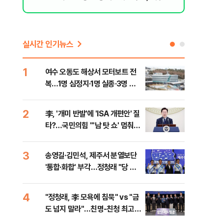
격돌
실시간 인기뉴스
1
6
여수 오동도 해상서 모터보트 전
손현
복…1명 심정지·1명 실종·3명 경
통령
상
2
7
李, '개미 반발'에 'ISA 개편안' 질
UA
타?…국민의힘 "'남 탓 쇼' 멈춰
줄이
라"
3
8
송영길·김민석, 제주서 분열보단
평택
'통합·화합' 부각…정청래 "당 공
레일
격해 놓고 뻔뻔해"
4
9
"정청래, 李 모욕에 침묵" vs "금
부산
도 넘지 말라"…친명-친청 최고위
아 