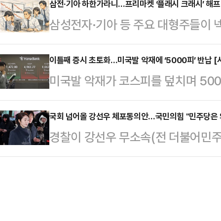
릭과 효성중공업이 초고압 변압기 시
삼전·기아 하한가라니…프리마켓 ‘플래시 크래시’ 해
정 특별위원회는 5일 국회에서 기자간
삼성전자·기아 등 주요 대형주들이
에서는 관세 부담까지 감수하겠다는
단체장'을 중앙당 공천관리위원회가 
하한가까지 추락하는 ‘플래시 크래시(Fl
가 바뀌고 있다는 평가가 나온다.5
를 개정했다고 발표했다.현행 국…
대체거래소 넥스트레이드에 따르면 이
이틀째 증시 초토화…미국발 악재에 ‘5000피’ 반납 [
와 송·변전 설비를 안정적으로 공급
미국발 악재가 코스피를 덮치며 50
서 삼성전자는 전 거래일 대비 29.94
사이클의 수혜자로 부상했다.HD현
면 코스피지수는 오전 10시 7분 현재 
거래되며 하한가를 기록했다.기아도 
변압기에 부과되는 관세 전액을…
내린 5022.46을 가리키고 있다. 지
국회 넘어올 강선우 체포동의안…국민의힘 "민주당은 왜
이 외에도 한화오션·두산에너빌리티 
경찰이 강선우 무소속(전 더불어민주
밀린 5013.15에 개장한 뒤 장중 
가로 직행했다.이에 따라 변동성 완화
역 의원인 강 의원의 체포동의안이 
별로 보면 개인이 1조792억원 순매
대한 체…
된다. 국민의힘은 강 의원 개인만을 
국인과 기관이 각각 1조643억원, 
금 의혹 전반에 대해 수사해야 한다
있다.코스피 시가총액 상위종목에는 
주진우 국민의힘 의원은 5일 페이스북