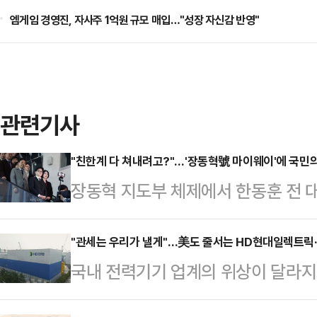
엠게임 경영진, 자사주 1억원 규모 매입…"성장 자신감 반영"
관련기사
"친한계 다 쳐내려고?"…'장동혁號 마이웨이'에 국민
장동혁 지도부 체제에서 한동훈 전 대
간접적인 공세가 이어지면서 국민의힘
진 의원이 윤민우 위원장이 이끄는 
"관세는 우리가 낼게"…美도 줄서는 HD현대일렉트릭
국내 전력기기 업계의 위상이 달라지고
협위원장들을 향한 경고와 기초단체
환이 맞물리며 글로벌 전력 인프라 
연으로 향하고 있단 시각이 감지되고