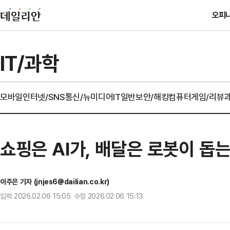
오피
IT/과학
모바일
인터넷/SNS
통신/뉴미디어
IT일반
보안/해킹
컴퓨터
게임/리뷰
쇼핑은 AI가, 배달은 로봇이 돕
이주은 기자 (jnjes6@dailian.co.kr)
입력 2026.02.06 15:05 수정 2026.02.06 15:13