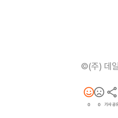
©(주) 데
기사 공
0
0