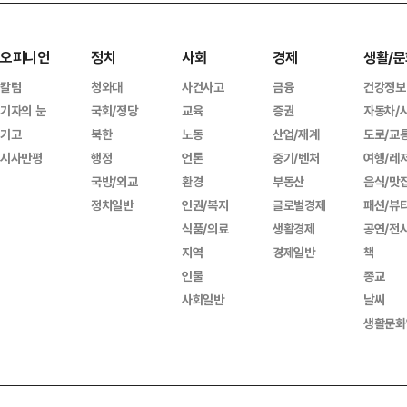
오피니언
정치
사회
경제
생활/문
칼럼
청와대
사건사고
금융
건강정보
기자의 눈
국회/정당
교육
증권
자동차/
기고
북한
노동
산업/재계
도로/교
시사만평
행정
언론
중기/벤처
여행/레
국방/외교
환경
부동산
음식/맛
정치일반
인권/복지
글로벌경제
패션/뷰
식품/의료
생활경제
공연/전
지역
경제일반
책
인물
종교
사회일반
날씨
생활문화