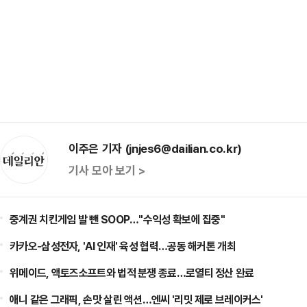
이주은 기자 (jnjes6@dailian.co.kr)
기사 모아 보기 >
중계권 치킨게임 발 뺀 SOOP…"수익성 확보에 집중"
카카오-삼성전자, 'AI 인재' 육성 협력…공동 해커톤 개최
위메이드, 액토즈소프트와 법적 분쟁 종료…로열티 정산 완료
애니 같은 그래픽, 손맛 살린 액션…엔씨 '리밋 제로 브레이커스'