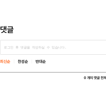
억원에 혐의를 한정해서 강선우·김경
은 강선우가 1억 원 받은 사실을 알
다. 강선우가 다른 …
댓글
최신순
찬성순
반대순
0 개의 댓글 전