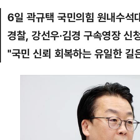
6일 곽규택 국민의힘 원내수석
경찰, 강선우·김경 구속영장 신
"국민 신뢰 회복하는 유일한 길은 