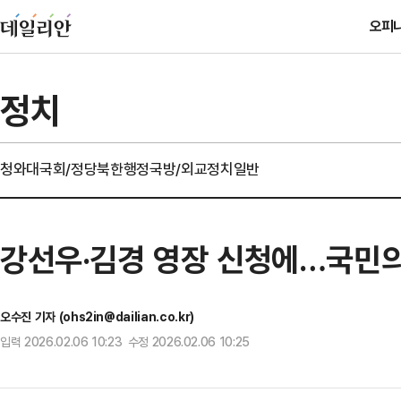
오피
정치
청와대
국회/정당
북한
행정
국방/외교
정치일반
강선우·김경 영장 신청에…국민의힘
오수진 기자 (ohs2in@dailian.co.kr)
입력 2026.02.06 10:23 수정 2026.02.06 10:25