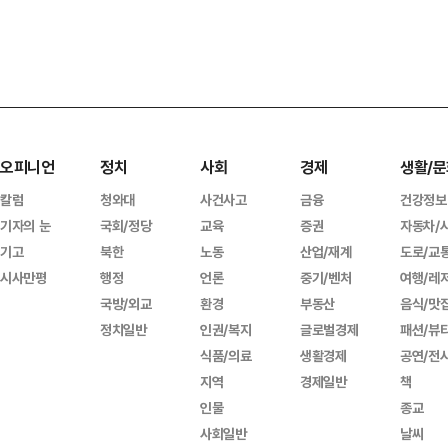
오피니언
정치
사회
경제
생활/문
칼럼
청와대
사건사고
금융
건강정보
기자의 눈
국회/정당
교육
증권
자동차/
기고
북한
노동
산업/재계
도로/교
시사만평
행정
언론
중기/벤처
여행/레
국방/외교
환경
부동산
음식/맛
정치일반
인권/복지
글로벌경제
패션/뷰
식품/의료
생활경제
공연/전
지역
경제일반
책
인물
종교
사회일반
날씨