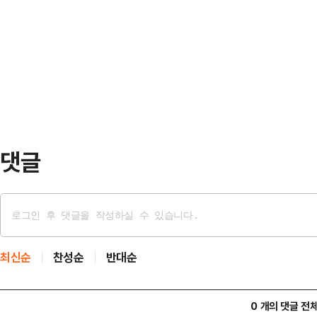
진 의원이 윤민우 위원장이 이끄는 
를 둘러싼 주도권은 미국에 있다는 
협위원장들을 향한 경고와 기초단체
총동원해 관세 인상 저지에 나섰지만,
연으로 향하고 있단 시각이 감지되고
개 대응을 최소화…
정 특별위원회는 5일 국회에서 기자간
단체장'을 중앙당 공천관리위원회가 
를 개정했다고 발표했다.현행 국…
댓글
최신순
찬성순
반대순
0 개의 댓글 전