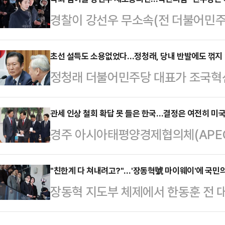
제 대책을 철회해야 마땅하다"고 촉
경찰이 강선우 무소속(전 더불어민주
에서 열린 원내대책회의에서 "이 대
역 의원인 강 의원의 체포동의안이 
협박에 가까운 압박을 가하고, 우려
된다. 국민의힘은 강 의원 개인만을 
초선 설득도 소용없었다…정청래, 당내 반발에도 꺾지 않
인 표현까지 동원해 국민 편 가르기
정청래 더불어민주당 대표가 조국혁
금 의혹 전반에 대해 수사해야 한다
"이 대통령은 집값 폭등으로 고통받
거세지자 자세를 낮췄지만, 합당 의
주진우 국민의힘 의원은 5일 페이스북
주택 서민의 가…
터 초선 의원들까지 '합당 중단' 목소
관세 인상 철회 확답 못 들은 한국…결정은 여전히 미
억원에 혐의를 한정해서 강선우·김경
경주 아시아태평양경제협의체(APE
거 승리에 합당이 필요하다는 입장을
은 강선우가 1억 원 받은 사실을 알
던 한미 관세 문제가 정치권의 최대
다. 의견이 첨예하게 엇갈리면서 결국 
다. 강선우가 다른 …
대통령이 투자 '약속'이 아닌 '이행'
"친한계 다 쳐내려고?"…'장동혁號 마이웨이'에 국민
이 나온다.정 대표는 5일 국회에서 
장동혁 지도부 체제에서 한동훈 전 대
관세 문제는 외교 현안을 넘어 정국
과의 합당 추진에 대한 의견을 경청
간접적인 공세가 이어지면서 국민의힘
나 보류에 대한 미국 측의 명확한 확
당내 의견을…