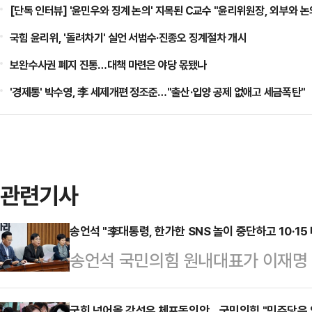
[단독 인터뷰] '윤민우와 징계 논의' 지목된 C교수 "윤리위원장, 외부와 논
국힘 윤리위, '돌려차기' 실언 서범수·진종오 징계절차 개시
보완수사권 폐지 진통…대책 마련은 야당 몫됐나
'경제통' 박수영, 李 세제개편 정조준…"출산·입양 공제 없애고 세금폭탄"
관련기사
송언석 "李대통령, 한가한 SNS 놀이 중단하고 10·15
송언석 국민의힘 원내대표가 이재명 
메시지를 내놓는 것과 관련 "한가한 S
국회 넘어올 강선우 체포동의안…국민의힘 "민주당은 왜