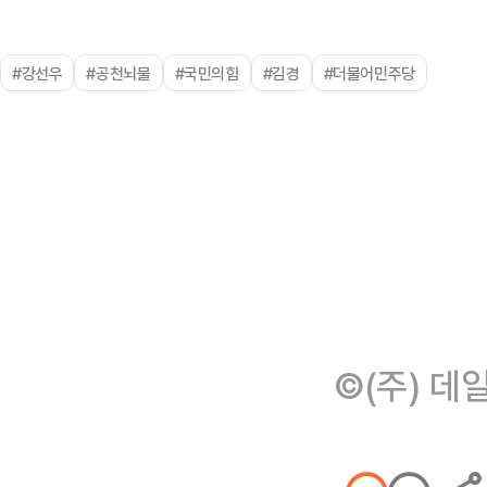
#강선우
#공천뇌물
#국민의힘
#김경
#더불어민주당
©(주) 데