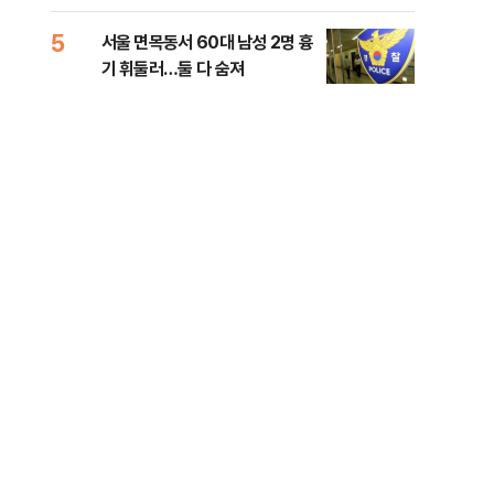
원 후보, 제주서 격돌
5
10
서울 면목동서 60대 남성 2명 흉
호르
기 휘둘러…둘 다 숨져
파…
력
이