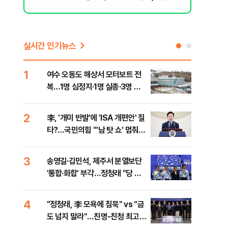
격돌
실시간 인기뉴스
1
6
여수 오동도 해상서 모터보트 전
손현
복…1명 심정지·1명 실종·3명 경
통령
상
2
7
李, '개미 반발'에 'ISA 개편안' 질
UA
타?…국민의힘 "'남 탓 쇼' 멈춰
줄이
라"
3
8
송영길·김민석, 제주서 분열보단
평택
'통합·화합' 부각…정청래 "당 공
레일
격해 놓고 뻔뻔해"
4
9
"정청래, 李 모욕에 침묵" vs "금
부산
도 넘지 말라"…친명-친청 최고위
아 