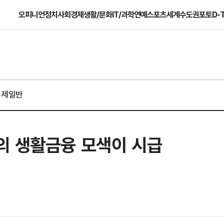
오피니언
정치
사회
경제
생활/문화
IT/과학
연예
스포츠
세계
수도권
포토
D-
경제일반
의 생활금융 모색이 시급