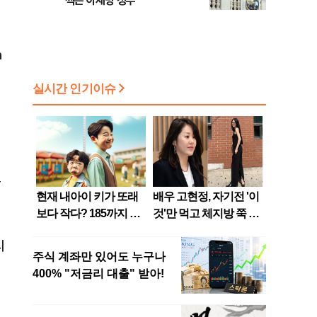
찍은 이재명 정부
n
이
을
시