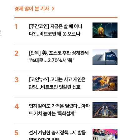
경제 많이 본 기사
1
[주간코인] 지금은 살 때 아니
전
다?…비트코인 왜 못 오르나
2
[단독] 美, 포스코 후판 상계관세
1%대로…3.70%서 '뚝'
3
[코인뉴스] 고래는 사고 개인은
관망…비트코인 엇갈린 신호
4
입지 같아도 가격은 달랐다…아파
트 가치 높이는 ‘특화설계’
5
선거 겨냥한 증시정책…제 발등