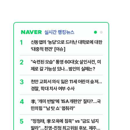
실시간 랭킹뉴스
1
6
신동엽의 ‘농담’으로 드러난 대학로에 대한
입추 하루
‘대중적 편견’ [이슈]
37도'…
있는 치료
2
7
"숙련된 모습" 통영 60대女 살인사건, 미
‘탄약 고
제로 갈 가능성 있나…범인의 실체는?
색출하라
3
8
천안 교회서 의식 잃은 11세 어린이 숨져…
송영길·김
경찰, 학대 치사 여부 수사
합' 부각
4
9
李, '개미 반발'에 'ISA 개편안' 질타?…국
호르무즈
민의힘 "'남 탓 쇼' 멈춰라"
도 또 뒤
5
10
"정청래, 李 모욕에 침묵" vs "금도 넘지
여수 오동
말라"…친명-친청 최고위원 후보, 제주서
심정지·1