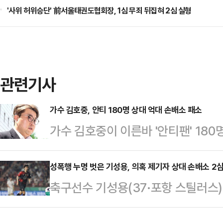
'사위 허위승단' 前서울태권도협회장, 1심 무죄 뒤집혀 2심 실형
관련기사
가수 김호중, 안티 180명 상대 억대 손배소 패소
가수 김호중이 이른바 '안티팬' 18
서 패소했다.서울중앙지법 민사45부
180명을 상대로 제기한 손해배상 
성폭행 누명 벗은 기성용, 의혹 제기자 상대 손배소 2심
축구선수 기성용(37·포항 스틸러스
부는 "원고의 청구를 기각한다"며 
등학교 후배를 상대로 제기한 손해배
다. 김호중이 소송을 제기한 지 약 