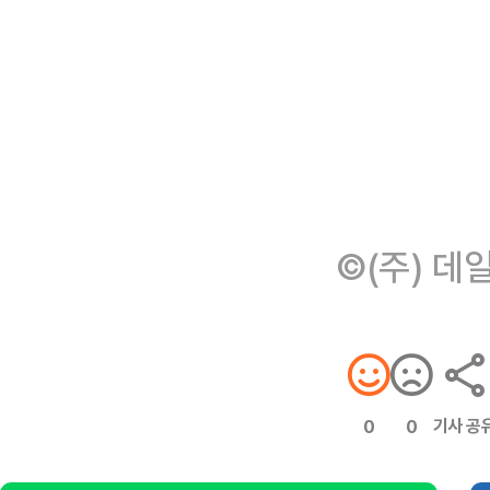
©(주) 데
기사 공
0
0