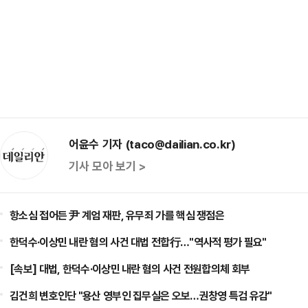
어윤수 기자 (taco@dailian.co.kr)
기사 모아 보기 >
항소심 접어든 尹 계엄 재판, 유무죄 가를 핵심 쟁점은
한덕수·이상민 내란 혐의 사건 대법 전합行…"역사적 평가 필요"
[속보] 대법, 한덕수·이상민 내란 혐의 사건 전원합의체 회부
김건희 변호인단 "용산 영부인 집무실은 오보…권창영 특검 유감"