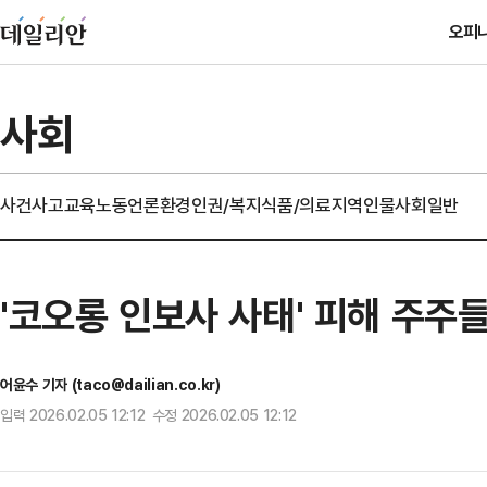
오피
사회
사건사고
교육
노동
언론
환경
인권/복지
식품/의료
지역
인물
사회일반
'코오롱 인보사 사태' 피해 주주들
어윤수 기자 (taco@dailian.co.kr)
입력 2026.02.05 12:12 수정 2026.02.05 12:12