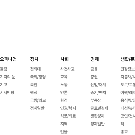
오피니언
정치
사회
경제
생활/문
칼럼
청와대
사건사고
금융
건강정보
기자의 눈
국회/정당
교육
증권
자동차/
기고
북한
노동
산업/재계
도로/교
시사만평
행정
언론
중기/벤처
여행/레
국방/외교
환경
부동산
음식/맛
정치일반
인권/복지
글로벌경제
패션/뷰
식품/의료
생활경제
공연/전
지역
경제일반
책
인물
종교