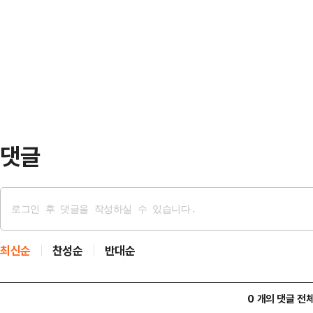
법조계에 따르면 서울고법 민사13부
김호중은 지난 2021년 6월 인터넷
성용이 초등학교 후배 A씨를 상대로
글을 올린 180명을 상대로 7억64
을 진행한다.기성용의 후배 A·B씨
한편 김호…
하던 2000년 1∼6월 기성용을 비
장했다.기성용 측은 결백을 주장하며
손 형사 고소와 5억원의…
댓글
최신순
찬성순
반대순
0 개의 댓글 전