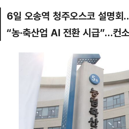
6일 오송역 청주오스코 설명회
“농·축산업 AI 전환 시급”…컨