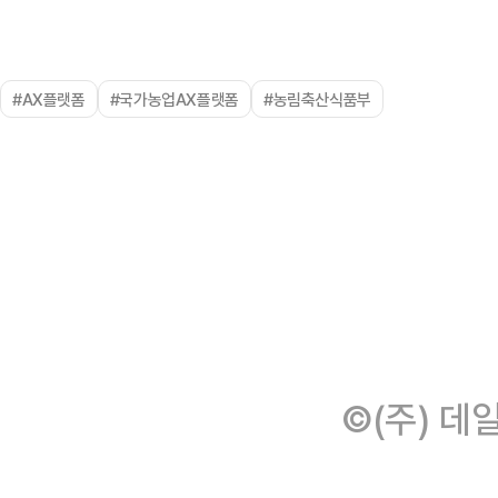
#AX플랫폼
#국가농업AX플랫폼
#농림축산식품부
©(주) 데