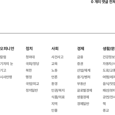
0 개의 댓글 전
오피니언
정치
사회
경제
생활/문
칼럼
청와대
사건사고
금융
건강정보
기자의 눈
국회/정당
교육
증권
자동차/
기고
북한
노동
산업/재계
도로/교
시사만평
행정
언론
중기/벤처
여행/레
국방/외교
환경
부동산
음식/맛
정치일반
인권/복지
글로벌경제
패션/뷰
식품/의료
생활경제
공연/전
지역
경제일반
책
인물
종교