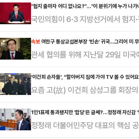
은 11살에 불과한 여성 조카를 반복
"험지 출마자 어디 없나요?"…"이 분위기에 누가 나가
국민의힘이 6·3 지방선거에서 험지·
역 20년을 선고했다.치트라 샤르마
당 지지율이 저조하게 나오는 상황에
도한 범죄를 저질렀다"며 "이런 범죄
라는 우려가 제기되고 있어서다. 당
속보
여한구 통상교섭본부장 '빈손' 귀국...그리어 미 
의 붕괴를 초래할 수 있다"고 양형 이
관세 협의를 위해 지난달 29일 미
충청권에서 경쟁력 있는 후보를 내지
터 자신의 집에 아무도 없을 때 조카
간 워싱턴에 머물렀지만 협상 상대
미래까지 흔들 수 있는 만큼 당이 중
그는 조카에게…
만나지 못했다고 밝혔다.
‘이건희 손자들’, “할아버지 집에 가야 TV 볼 수 있어요
해야 한다는 목소리가 나온다.17개
요즘 고(故) 이건희 삼성그룹 회장의
6·3 지선에 출마할 예비후보자 등
해군 장교가 되어 눈길을 끌더니, 이
과 시·군·구청장, 지방…
적으로 서울대 경제학부에 입학해 주
1인1표제 통과됐지만 '합당'은 글쎄?…정청래 자신감 
정청래 더불어민주당 대표의 핵심 공약인
그룹 주최 토크콘서트 ‘열정樂서’에 
앙위원회 문턱을 넘었다. 눈여겨 볼
한 적이 있다. 당시 담당 임원이던 