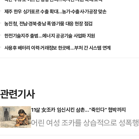
제주 한우 싱가포르 수출 확대…농가·수출사·가공장 맞손
농진청, 전남·경북·충남 폭염·가뭄 대응 현장 점검
한전기술지주 출범…에너지 공공기술 사업화 지원
사용후 배터리 이력·거래정보 한곳에…부처 간 시스템 연계
관련기사
11살 女조카 임신시킨 삼촌..."죽인다" 협박까지
어린 여성 조카를 상습적으로 성폭행
일(현지시간) 타임스오브인디아에 따