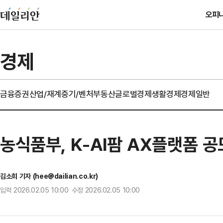
오피
경제
금융
증권
산업/재계
중기/벤처
부동산
글로벌경제
생활경제
경제일반
농식품부, K-AI팜 AX플랫폼 
김소희 기자 (hee@dailian.co.kr)
입력 2026.02.05 10:00 수정 2026.02.05 10:00