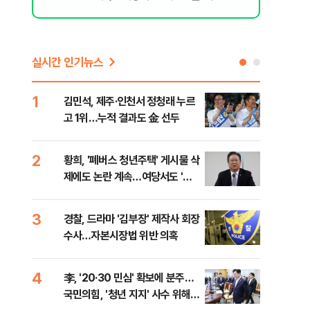
이
실시간 인기뉴스
1
6
김민석, 제주·인천서 정청래 누르
폐기
고 1위…누적 결과도 金 선두
60
2
7
황희, '폐버스 청년주택' 게시물 삭
[속
제에도 논란 계속…여당서도 '내
선거
로남불' 비판
리
3
8
경찰, 드라마 '김부장' 제작사 회장
[인
수사…자본시장법 위반 의혹
인사
4
9
李, '20·30 민심' 확보에 분주…
정청
국민의힘, '청년 지지' 사수 위해
판"