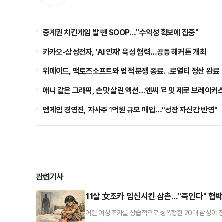
중계권 치킨게임 발 뺀 SOOP…"수익성 확보에 집중"
카카오-삼성전자, 'AI 인재' 육성 협력…공동 해커톤 개최
위메이드, 액토즈소프트와 법적 분쟁 종료…로열티 정산 완료
애니 같은 그래픽, 손맛 살린 액션…엔씨 '리밋 제로 브레이커스
엠게임 경영진, 자사주 1억원 규모 매입…"성장 자신감 반영"
관련기사
11살 女조카 임신시킨 삼촌..."죽인다" 협
어린 여성 조카를 상습적으로 성폭행한 20대 남성이