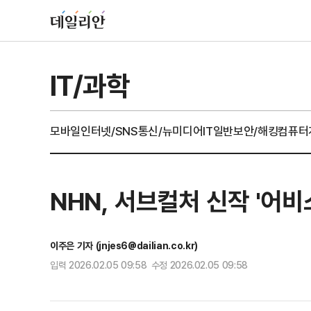
IT/과학
모바일
인터넷/SNS
통신/뉴미디어
IT일반
보안/해킹
컴퓨터
NHN, 서브컬처 신작 '어
이주은 기자 (jnjes6@dailian.co.kr)
입력 2026.02.05 09:58 수정 2026.02.05 09:58