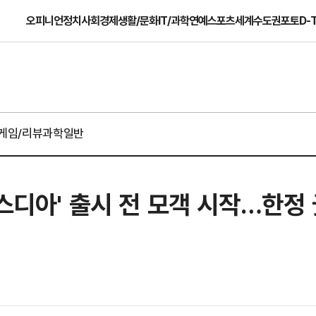
오피니언
정치
사회
경제
생활/문화
IT/과학
연예
스포츠
세계
수도권
포토
D-
게임/리뷰
과학일반
비스디아' 출시 전 모객 시작…한정