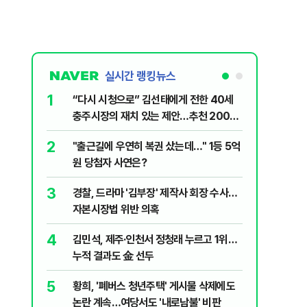
실시간 랭킹뉴스
1
6
“다시 시청으로” 김선태에게 전한 40세
710대 
충주시장의 재치 있는 제안…추천 2000
지는 ‘특
개
2
7
"출근길에 우연히 복권 샀는데…" 1등 5억
‘탄약 고
원 당첨자 사연은?
색출하라
3
8
경찰, 드라마 '김부장' 제작사 회장 수사…
최악의 
자본시장법 위반 의혹
낮 최고 
4
9
김민석, 제주·인천서 정청래 누르고 1위…
정청래 "
누적 결과도 金 선두
길 "이제
민주당"
5
10
황희, '폐버스 청년주택' 게시물 삭제에도
李, '2
논란 계속…여당서도 '내로남불' 비판
'청년 지