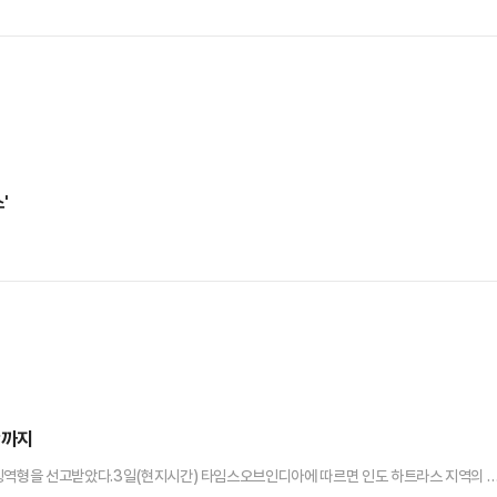
'
박까지
 징역형을 선고받았다.3일(현지시간) 타임스오브인디아에 따르면 인도 하트라스 지역의 