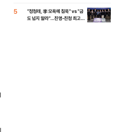
李 견제 사활
민석
5
10
"정청래, 李 모욕에 침묵" vs "금
고수
도 넘지 말라"…친명-친청 최고위
27
원 후보, 제주서 격돌
게
비