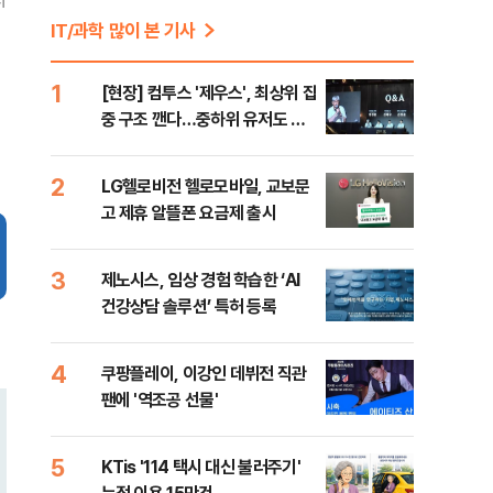
IT/과학 많이 본 기사
1
[현장] 컴투스 '제우스', 최상위 집
중 구조 깬다…중하위 유저도 품
는 MMORPG
2
LG헬로비전 헬로모바일, 교보문
고 제휴 알뜰폰 요금제 출시
3
제노시스, 임상 경험 학습한 ‘AI
건강상담 솔루션’ 특허 등록
4
쿠팡플레이, 이강인 데뷔전 직관
팬에 '역조공 선물'
5
KTis '114 택시 대신 불러주기'